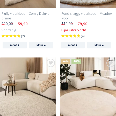
Fluffy vloerkleed – Comfy Deluxe
Rond shaggy vloerkleed – Meadow
crème
ivoor
110,00
59,90
119,90
79,90
Voorradig
Bijna uitverkocht
(2)
(4)
▴
▴
▴
▴
maat
kleur
maat
kleur
sale
-46%