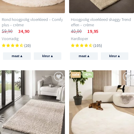
Rond hoogpolig vloerkleed – Comfy
Hoogpolig vloerkleed shaggy Trend
plus – crème
effen – crème
59,90
34,90
40,00
19,95
Voorradig
Hardloper
(20)
(105)
▴
▴
▴
▴
maat
kleur
maat
kleur
sale
-42%