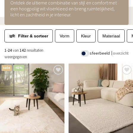
Ontdek de ultieme combinatie van stijl en comfort met
een hoogpolig wit vloerkleed en breng ruimtelijkheid,
licht en zachtheid in je interieur.
Filter & sorteer
Vorm
Kleur
Materiaal
1-24
van
142
resultaten
sfeerbeeld
overzicht
weergegeven
sale
-41%