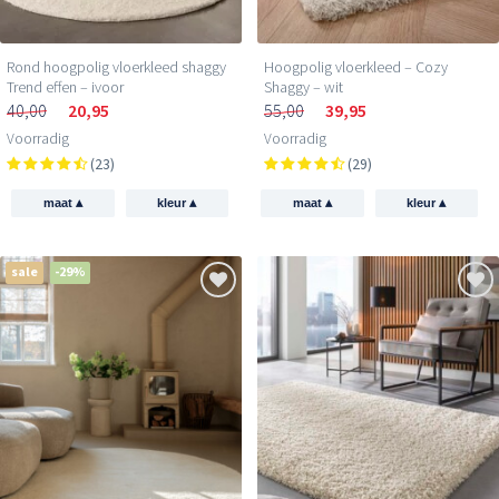
Rond hoogpolig vloerkleed shaggy
Hoogpolig vloerkleed – Cozy
Trend effen – ivoor
Shaggy – wit
40,00
20,95
55,00
39,95
Voorradig
Voorradig
(23)
(29)
▴
▴
▴
▴
maat
kleur
maat
kleur
sale
-29%