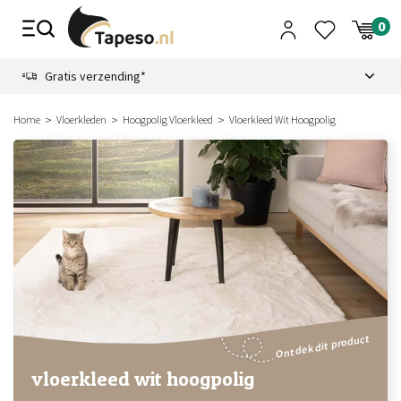
Skip
to
content
9.1
Gratis verzending*
Home
Vloerkleden
Hoogpolig Vloerkleed
Vloerkleed Wit Hoogpolig
Ontdek dit product
vloerkleed wit hoogpolig