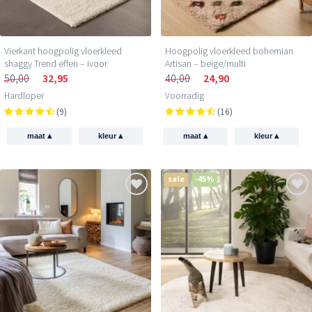
Vierkant hoogpolig vloerkleed
Hoogpolig vloerkleed bohemian
shaggy Trend effen – ivoor
Artisan – beige/multi
50,00
32,95
40,00
24,90
Hardloper
Voorradig
(9)
(16)
▴
▴
▴
▴
maat
kleur
maat
kleur
sale
-45%