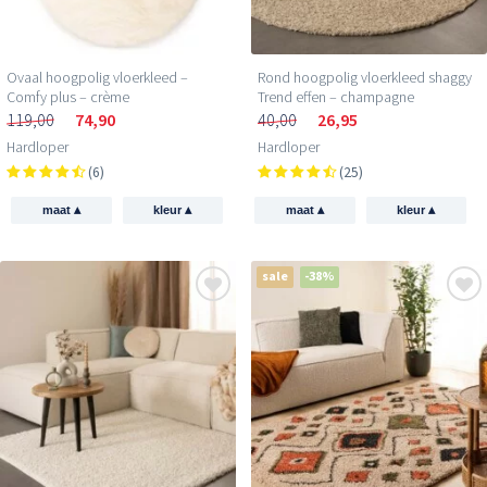
Ovaal hoogpolig vloerkleed –
Rond hoogpolig vloerkleed shaggy
Comfy plus – crème
Trend effen – champagne
119,00
74,90
40,00
26,95
Hardloper
Hardloper
(6)
(25)
▴
▴
▴
▴
maat
kleur
maat
kleur
sale
-38%