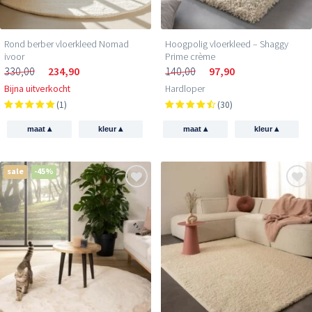
Rond berber vloerkleed Nomad
Hoogpolig vloerkleed – Shaggy
ivoor
Prime crème
330,00
234,90
140,00
97,90
Bijna uitverkocht
Hardloper
(1)
(30)
▴
▴
▴
▴
maat
kleur
maat
kleur
sale
-45%