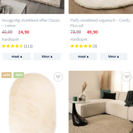
Hoogpolig vloerkleed effen Classic
Fluffy vloerkleed organisch – Comfy
– crème
Plus wit
40,00
24,90
79,90
49,90
Hardloper
Hardloper
(112)
(3)
▴
▴
▴
▴
maat
kleur
maat
kleur
sale
-41%