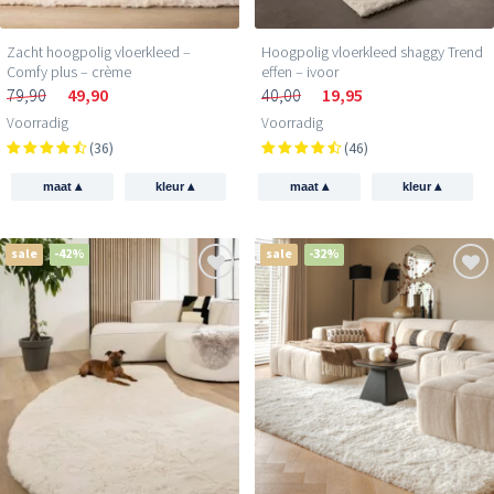
Zacht hoogpolig vloerkleed –
Hoogpolig vloerkleed shaggy Trend
Comfy plus – crème
effen – ivoor
79,90
49,90
40,00
19,95
Voorradig
Voorradig
(36)
(46)
▴
▴
▴
▴
maat
kleur
maat
kleur
sale
-42%
sale
-32%