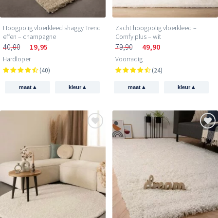
Hoogpolig vloerkleed shaggy Trend
Zacht hoogpolig vloerkleed –
effen – champagne
Comfy plus – wit
40,00
19,95
79,90
49,90
Hardloper
Voorradig
(40)
(24)
▴
▴
▴
▴
maat
kleur
maat
kleur