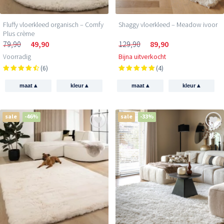
Fluffy vloerkleed organisch – Comfy
Shaggy vloerkleed – Meadow ivoor
Plus crème
79,90
49,90
129,90
89,90
Voorradig
Bijna uitverkocht
(6)
(4)
▴
▴
▴
▴
maat
kleur
maat
kleur
sale
-46%
sale
-33%