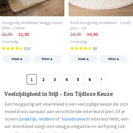
Hoogpolig vloerkleed shaggy Grand
Rond hoogpolig vloerkleed – Comfy
effen – crème
plus – wit
60,00
32,95
59,90
34,90
Voorradig
Voorradig
(10)
(8)
▴
▴
▴
▴
maat
kleur
maat
kleur
1
2
3
4
5
6
Veelzijdigheid in Stijl – Een Tijdloze Keuze
Een hoogpolig wit vloerkleed is een veelzijdige keuze die zich
moeiteloos aanpast aan verschillende interieurstijlen. Of je
nu een
landelijk
,
modern
of
Scandinavisch
interieur hebt, een
wit vloerkleed voegt een vleugje elegantie en verfijning toe