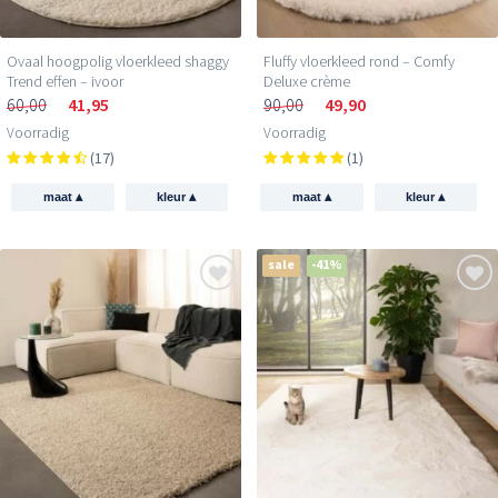
Ovaal hoogpolig vloerkleed shaggy
Fluffy vloerkleed rond – Comfy
Trend effen – ivoor
Deluxe crème
60,00
41,95
90,00
49,90
Voorradig
Voorradig
(17)
(1)
▴
▴
▴
▴
maat
kleur
maat
kleur
sale
-41%