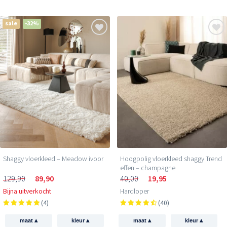
sale
-32%
Shaggy vloerkleed – Meadow ivoor
Hoogpolig vloerkleed shaggy Trend
effen – champagne
129,90
89,90
40,00
19,95
Bijna uitverkocht
Hardloper
(4)
(40)
▴
▴
▴
▴
maat
kleur
maat
kleur