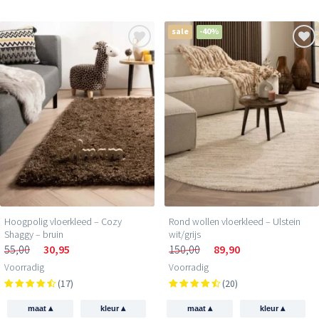
sale
-40%
Hoogpolig vloerkleed – Cozy
Rond wollen vloerkleed – Ulstein
Shaggy – bruin
wit/grijs
55,00
30,95
150,00
89,90
Voorradig
Voorradig
(17)
(20)
▴
▴
▴
▴
maat
kleur
maat
kleur