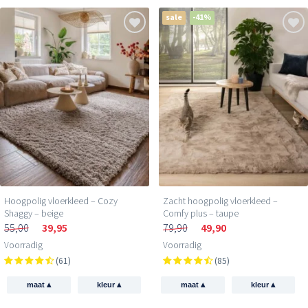
sale
-41%
Hoogpolig vloerkleed – Cozy
Zacht hoogpolig vloerkleed –
Shaggy – beige
Comfy plus – taupe
55,00
39,95
79,90
49,90
Voorradig
Voorradig
(61)
(85)
▴
▴
▴
▴
maat
kleur
maat
kleur