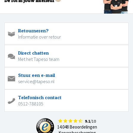
Dé rol in jouw interieur
Retourneren?
Informatie over retour
Direct chatten
Met het Tapeso team
Stuur een e-mail
service@tapeso.nl
Telefonisch contact
0512-788105
9.1
/10
14.048 Beoordelingen
Kopersbescherming