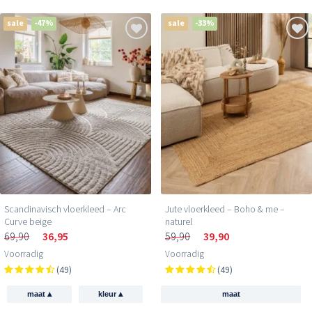
sale
-47%
sale
-33%
Scandinavisch vloerkleed – Arc
Jute vloerkleed – Boho & me –
Curve beige
naturel
69,90
36,95
59,90
39,90
Voorradig
Voorradig
(49)
(49)
▴
▴
maat
kleur
maat