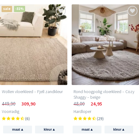
sale
-31%
Wollen vloerkleed – Fjell zandkleur
Rond hoogpolig vloerkleed – Cozy
Shaggy – beige
449,90
309,90
48,00
24,95
Voorradig
Hardloper
(6)
(29)
▴
▴
▴
▴
maat
kleur
maat
kleur