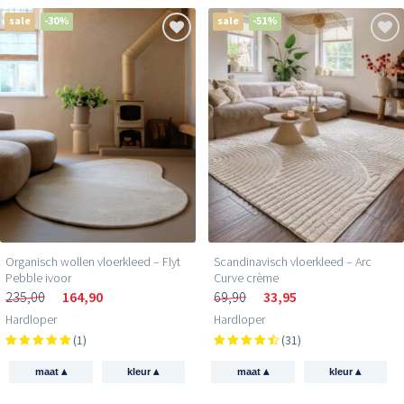
sale
-30%
sale
-51%
Organisch wollen vloerkleed – Flyt
Scandinavisch vloerkleed – Arc
Pebble ivoor
Curve crème
235,00
164,90
69,90
33,95
Hardloper
Hardloper
(1)
(31)
▴
▴
▴
▴
maat
kleur
maat
kleur