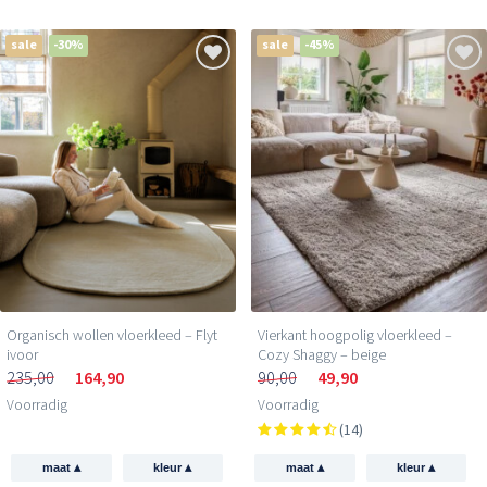
sale
-30%
sale
-45%
Organisch wollen vloerkleed – Flyt
Vierkant hoogpolig vloerkleed –
ivoor
Cozy Shaggy – beige
235,00
164,90
90,00
49,90
Voorradig
Voorradig
(14)
▴
▴
▴
▴
maat
kleur
maat
kleur