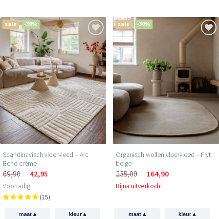
sale
-39%
sale
-30%
Scandinavisch vloerkleed – Arc
Organisch wollen vloerkleed – Flyt
Bend crème
beige
69,90
42,95
235,00
164,90
Voorradig
Bijna uitverkocht
(15)
▴
▴
▴
▴
maat
kleur
maat
kleur