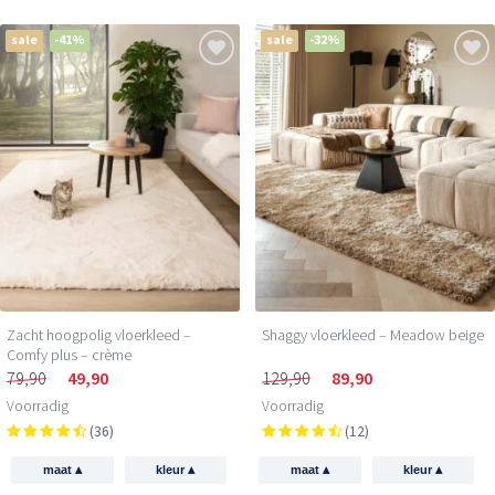
sale
-41%
sale
-32%
Zacht hoogpolig vloerkleed –
Shaggy vloerkleed – Meadow beige
Comfy plus – crème
79,90
49,90
129,90
89,90
Voorradig
Voorradig
(36)
(12)
▴
▴
▴
▴
maat
kleur
maat
kleur