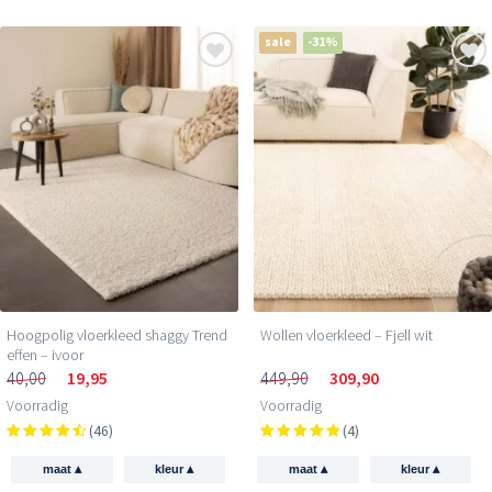
sale
-31%
Hoogpolig vloerkleed shaggy Trend
Wollen vloerkleed – Fjell wit
effen – ivoor
40,00
19,95
449,90
309,90
Voorradig
Voorradig
(46)
(4)
▴
▴
▴
▴
maat
kleur
maat
kleur