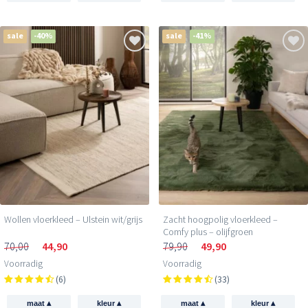
sale
-40%
sale
-41%
Wollen vloerkleed – Ulstein wit/grijs
Zacht hoogpolig vloerkleed –
Comfy plus – olijfgroen
70,00
44,90
79,90
49,90
Voorradig
Voorradig
(6)
(33)
▴
▴
▴
▴
maat
kleur
maat
kleur