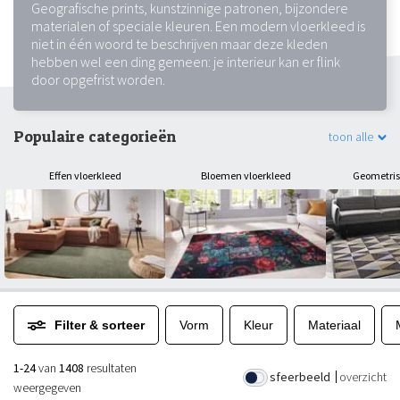
Geografische prints, kunstzinnige patronen, bijzondere
materialen of speciale kleuren. Een modern vloerkleed is
niet in één woord te beschrijven maar deze kleden
hebben wel een ding gemeen: je interieur kan er flink
door opgefrist worden.
Populaire categorieën
toon alle
Effen vloerkleed
Bloemen vloerkleed
Geometris
Filter & sorteer
Vorm
Kleur
Materiaal
1-24
van
1408
resultaten
sfeerbeeld
overzicht
weergegeven