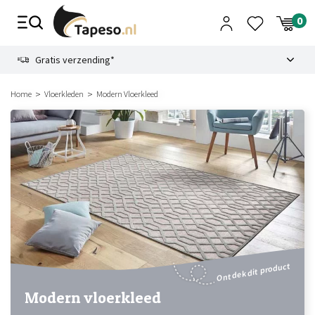
Skip
to
content
9.1
Gratis verzending*
Home
Vloerkleden
Modern Vloerkleed
Ontdek dit product
Modern vloerkleed