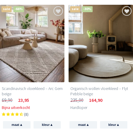
sale
-66%
sale
-30%
Scandinavisch vloerkleed – Arc Gem
Organisch wollen vloerkleed – Flyt
beige
Pebble beige
69,90
23,95
235,00
164,90
Bijna uitverkocht
Hardloper
(8)
▴
▴
▴
▴
maat
kleur
maat
kleur