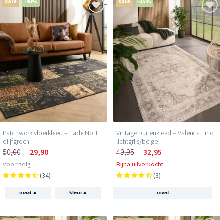
sale
-40%
sale
-35%
Patchwork vloerkleed – Fade No.1
Vintage buitenkleed – Valenca Fino
olijfgroen
lichtgrijs/beige
50,00
29,90
49,95
32,95
Voorradig
Bijna uitverkocht
(34)
(3)
▴
▴
maat
kleur
maat