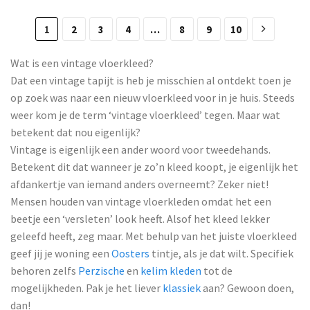
1
2
3
4
…
8
9
10
Wat is een vintage vloerkleed?
Dat een vintage tapijt is heb je misschien al ontdekt toen je
op zoek was naar een nieuw vloerkleed voor in je huis. Steeds
weer kom je de term ‘vintage vloerkleed’ tegen. Maar wat
betekent dat nou eigenlijk?
Vintage is eigenlijk een ander woord voor tweedehands.
Betekent dit dat wanneer je zo’n kleed koopt, je eigenlijk het
afdankertje van iemand anders overneemt? Zeker niet!
Mensen houden van vintage vloerkleden omdat het een
beetje een ‘versleten’ look heeft. Alsof het kleed lekker
geleefd heeft, zeg maar. Met behulp van het juiste vloerkleed
geef jij je woning een
Oosters
tintje, als je dat wilt. Specifiek
behoren zelfs
Perzische
en
kelim kleden
tot de
mogelijkheden. Pak je het liever
klassiek
aan? Gewoon doen,
dan!