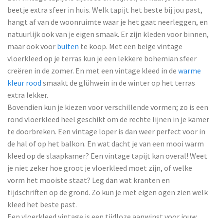
beetje extra sfeer in huis. Welk tapijt het beste bij jou past,
hangt af van de woonruimte waar je het gaat neerleggen, en
natuurlijk ook van je eigen smaak. Er zijn kleden voor binnen,
maar ook voor
buiten
te koop. Met een beige vintage
vloerkleed op je terras kun je een lekkere bohemian sfeer
creëren in de zomer. En met een vintage kleed in de
warme
kleur rood
smaakt de glühwein in de winter op het terras
extra lekker.
Bovendien kun je kiezen voor verschillende vormen; zo is een
rond vloerkleed heel geschikt om de rechte lijnen in je kamer
te doorbreken. Een vintage loper is dan weer perfect voor in
de hal of op het balkon. En wat dacht je van een mooi warm
kleed op de slaapkamer? Een vintage tapijt kan overal! Weet
je niet zeker hoe groot je vloerkleed moet zijn, of welke
vorm het mooiste staat? Leg dan wat kranten en
tijdschriften op de grond. Zo kun je met eigen ogen zien welk
kleed het beste past.
Een vloerkleed vintage is een tijdloze aanwinst voor jouw