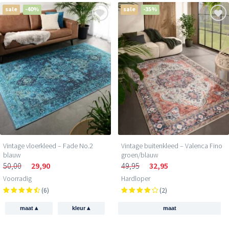
sale
-40%
sale
-35%
Vintage vloerkleed – Fade No.2
Vintage buitenkleed – Valenca Fino
blauw
groen/blauw
50,00
29,90
49,95
32,95
Voorradig
Hardloper
(6)
(2)
▴
▴
maat
kleur
maat