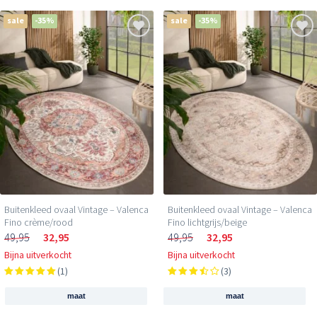
sale
-35%
sale
-35%
Buitenkleed ovaal Vintage – Valenca
Buitenkleed ovaal Vintage – Valenca
Fino crème/rood
Fino lichtgrijs/beige
49,95
32,95
49,95
32,95
Bijna uitverkocht
Bijna uitverkocht
(1)
(3)
maat
maat