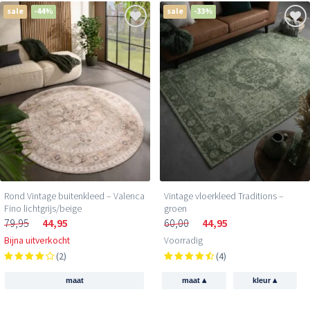
sale
-44%
sale
-33%
Rond Vintage buitenkleed – Valenca
Vintage vloerkleed Traditions –
Fino lichtgrijs/beige
groen
79,95
44,95
60,00
44,95
Bijna uitverkocht
Voorradig
(2)
(4)
▴
▴
maat
maat
kleur