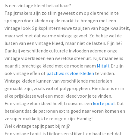
Is een vintage kleed betaalbaar?
Tapijtmakers zijn zo slim geweest om op die trend in te
springen door kleden op de markt te brengen met een
vintage look. Spiksplinternieuwe tapijten van hoge kwaliteit,
maar wel met dat warme vintage gevoel. Zo heb je wel de
lusten van een vintage kleed, maar niet de lasten. Fijn hè?
Dankzij verschillende culturele invloeden ademen onze
vintage vloerkleden een wereldse sfeer uit. Kijk maar eens
naar dit prachtige kleed met de mooie naam
Mitali
. Er zijn
ook vintage effen of
patchwork vloerkleden
te vinden.
Vintage kleden kunnen van verschillende materialen
gemaakt zijn, zoals wol of polypropyleen. Hierdoor is er in
elke prijsklasse wel een mooi kleed voor je te vinden.
Een vintage vloerkleed heeft trouwens een
korte pool
. Dat
betekent dat de patronen extra goed naar voren komen en
ze super makkelijk te reinigen zijn. Handig!
Welk vintage tapijt past bij mij?
Een vintage tapijt is tijdloos en stijlvol, en haal je net dat