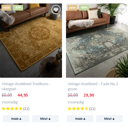
sale
-33%
sale
-40%
Vintage vloerkleed Traditions –
Vintage vloerkleed – Fade No.2
okergeel
groen
60,00
44,95
50,00
29,90
Voorradig
Voorradig
(11)
(11)
▴
▴
▴
▴
maat
kleur
maat
kleur