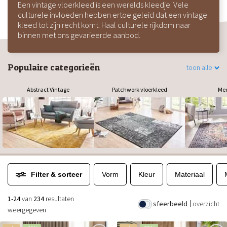
Een vintage vloerkleed is een werelds kleedje. Vele
culturele invloeden hebben ertoe geleid dat een vintage
kleed tot zijn recht komt. Haal culturele rijkdom naar
binnen met ons gevarieerde aanbod.
Populaire categorieën
toon alle
Abstract Vintage
Patchwork vloerkleed
Med
Filter & sorteer
Vorm
Kleur
Materiaal
1-24
van
234
resultaten
sfeerbeeld
overzicht
weergegeven