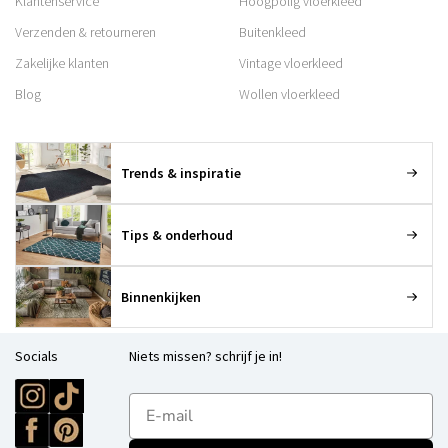
Klantenservice
Hoogpolig vloerkleed
Verzenden & retourneren
Buitenkleed
Zakelijke klanten
Vintage vloerkleed
Blog
Wollen vloerkleed
Trends & inspiratie
Tips & onderhoud
Binnenkijken
Socials
Niets missen? schrijf je in!
E-mailadres