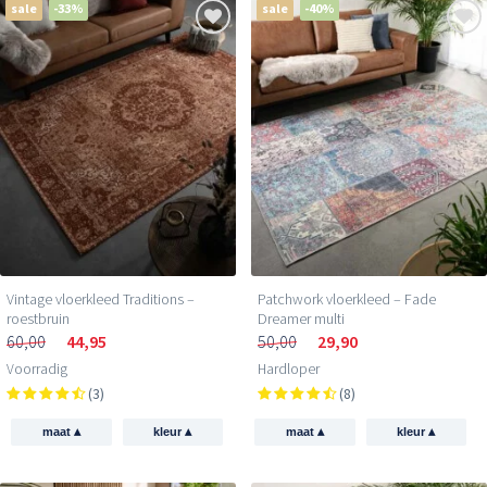
sale
-33%
sale
-40%
Vintage vloerkleed Traditions –
Patchwork vloerkleed – Fade
roestbruin
Dreamer multi
60,00
44,95
50,00
29,90
Voorradig
Hardloper
(3)
(8)
▴
▴
▴
▴
maat
kleur
maat
kleur