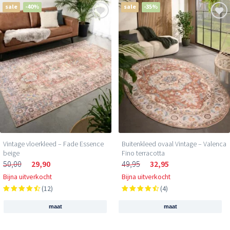
sale
-40%
sale
-35%
Vintage vloerkleed – Fade Essence
Buitenkleed ovaal Vintage – Valenca
beige
Fino terracotta
50,00
29,90
49,95
32,95
Bijna uitverkocht
Bijna uitverkocht
(12)
(4)
maat
maat