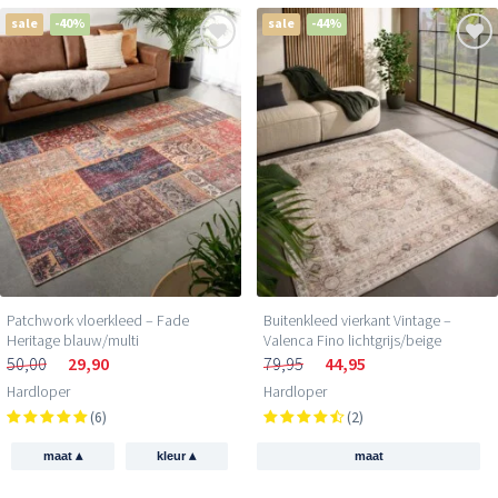
sale
-40%
sale
-44%
Patchwork vloerkleed – Fade
Buitenkleed vierkant Vintage –
Heritage blauw/multi
Valenca Fino lichtgrijs/beige
50,00
29,90
79,95
44,95
Hardloper
Hardloper
(6)
(2)
▴
▴
maat
kleur
maat