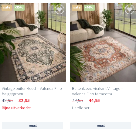
sale
-35%
sale
-44%
Vintage buitenkleed – Valenca Fino
Buitenkleed vierkant Vintage –
beige/groen
Valenca Fino terracotta
49,95
32,95
79,95
44,95
Bijna uitverkocht
Hardloper
maat
maat