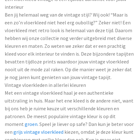
interieur
Ben jij helemaal weg van de vintage stijl? Wij ook! “Maar is
een zo’n vloerkleed niet heel erg oubollig?” Zeker niet! Een
vloerkleed met retro look is helemaal van deze tijd. Daarom
hebben wij onze collectie nog verder uitgebreid met diverse
kleuren en maten. Zo weten we zeker dat er een prachtig
kleed voor elk interieur te vinden is. Deze bijzondere tapijten
bevatten tijdloze prints waardoor jouw vintage vloerkleed
nooit uit de mode zal raken. Op die manier weet je zeker dat
je nog jaren kunt genieten van jouw vintage tapijt.
Vintage vloerkleden in allerlei kleuren
Met een vintage vloerkleed haal je een authentieke
uitstraling in huis. Maar het ene kleed is de andere niet, want
bij ons heb je ruime keuze uit verschillende kleuren en
patronen. De meest populaire vintage kleur is op dit
moment
groen
. Speel je liever op safe? Dan kun je beter voor
een
grijs vintage vloerkleed
kiezen, omdat je deze kleur kunt
combineren met welke kleur dan ook. Kun je maar niet