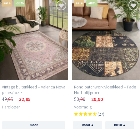
sale
-35%
sale
-48%
Vintage buitenkleed – Valenca Nova
Rond patchwork vloerkleed – Fade
paars/roze
No.1 olijfgroen
49,95
32,95
50,00
29,90
Hardloper
Voorradig
(27)
▴
▴
maat
maat
kleur