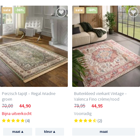
sale
-36%
sale
-44%
Perzisch tapijt – Regal Ariadne
Buitenkleed vierkant Vintage –
groen
Valenca Fino crème/rood
70,00
44,90
79,95
44,95
Bijna uitverkocht
Voorradig
(4)
(2)
▴
▴
maat
kleur
maat