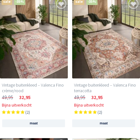
sale
-35%
sale
-35%
Vintage buitenkleed – Valenca Fino
Vintage buitenkleed – Valenca Fino
crème/rood
terracotta
49,95
32,95
49,95
32,95
Bijna uitverkocht
Bijna uitverkocht
(2)
(2)
maat
maat