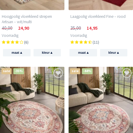
Hoogpolig vloerkleed strepen
Laagpolig vloerkleed Fine – rood
Artisan – wit/multi
40,00
24,90
35,00
14,95
Voorradig
Voorradig
(6)
(11)
▴
▴
▴
▴
maat
kleur
maat
kleur
sale
-35%
sale
-44%