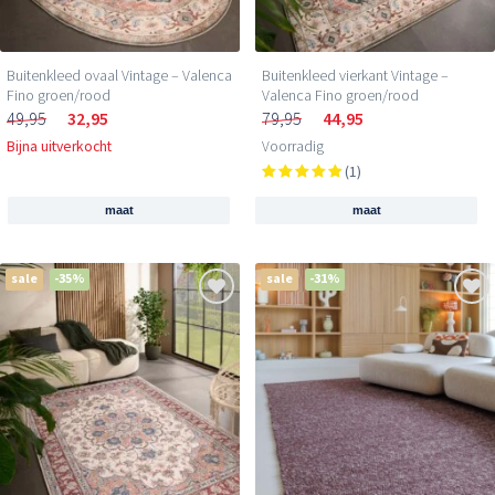
Buitenkleed ovaal Vintage – Valenca
Buitenkleed vierkant Vintage –
Fino groen/rood
Valenca Fino groen/rood
49,95
32,95
79,95
44,95
Bijna uitverkocht
Voorradig
(1)
maat
maat
sale
-35%
sale
-31%