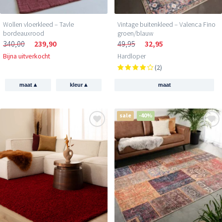
Wollen vloerkleed – Tavle
Vintage buitenkleed – Valenca Fino
bordeauxrood
groen/blauw
340,00
239,90
49,95
32,95
Bijna uitverkocht
Hardloper
(2)
▴
▴
maat
kleur
maat
sale
-40%