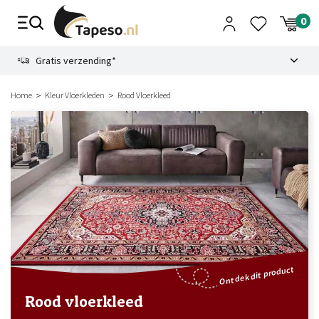
Skip
to
content
9.1
Gratis verzending*
Home
Kleur Vloerkleden
Rood Vloerkleed
Ontdek dit product
Rood vloerkleed