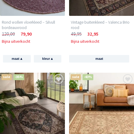
Rond wollen vloerkleed – Silvull
Vintage buitenkleed – Valenca Brio
bordeauxrood
rood
120,00
79,90
49,95
32,95
Bijna uitverkocht
Bijna uitverkocht
▴
▴
maat
kleur
maat
sale
-35%
sale
-43%