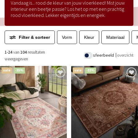
Vandaag is... rood de kleur van jouw vloerkleed! Mist jouw
interieur een beetje passie? Los het op met een prachtig
rood vloerkleed. Lekker eigentijds en energiek.
Filter & sorteer
Vorm
Kleur
Materiaal
1-24
van
104
resultaten
sfeerbeeld
overzicht
weergegeven
sale
-35%
sale
-33%