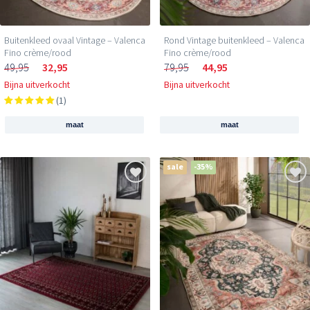
Buitenkleed ovaal Vintage – Valenca
Rond Vintage buitenkleed – Valenca
Fino crème/rood
Fino crème/rood
49,95
32,95
79,95
44,95
Bijna uitverkocht
Bijna uitverkocht
(1)
maat
maat
sale
-35%