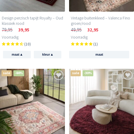
Design perzisch tapijt Royalty – Oud
Vintage buitenkleed – Valenca Fino
klassiek rood
groen/rood
79,95
39,95
49,95
32,95
Voorradig
Voorradig
(10)
(1)
▴
▴
maat
kleur
maat
sale
-44%
sale
-30%