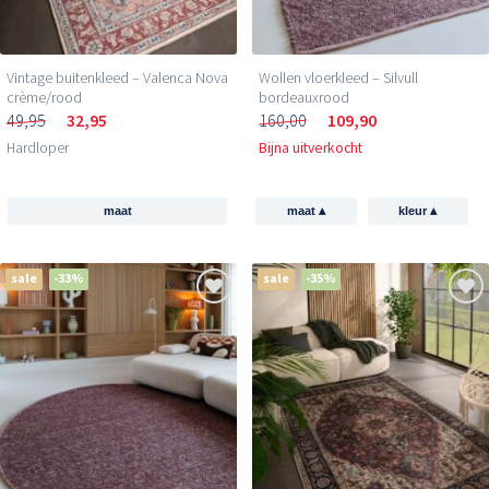
Vintage buitenkleed – Valenca Nova
Wollen vloerkleed – Silvull
crème/rood
bordeauxrood
49,95
32,95
160,00
109,90
Hardloper
Bijna uitverkocht
▴
▴
maat
maat
kleur
sale
-33%
sale
-35%