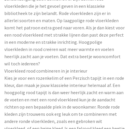
vloerkleden die je het gevoel geven in een klassieke
bibliotheek te zijn belandt. Rode vloerkleden zijn er in
allerlei soorten en maten. Op laagpolige rode vloerkleden
komt het patroon extra goed naar voren. Als je dan kiest voor
een rood vloerkleed met strakke lijnen dan past deze perfect
in een moderne en strakke inrichting. Hoogpolige
vloerkleden in rood creëren wat meer warmte en voelen
heerlijk zacht aan je voeten. Dat extra beetje wooncomfort
wil toch iedereen?
Vloerkleed rood combineren in je interieur
Kies je voor een rozenkelim of een Perzisch tapijt in een rode
kleur, dan maak je jouw klassieke interieur helemaal af. Een
hoogpolig rood tapijt is dan weer heerlijk zacht en warm aan
de voeten en met een rond vloerkleed kun je de aandacht
richten op een bepaalde plek in de woonkamer. Ronde rode
kleden zijn trouwens ook erg leuk om te combineren met
andere ronde vloerkleden, zoals een gebroken wit
vloerkleed, of een beige kleed. Is een felrood kleed een beetje