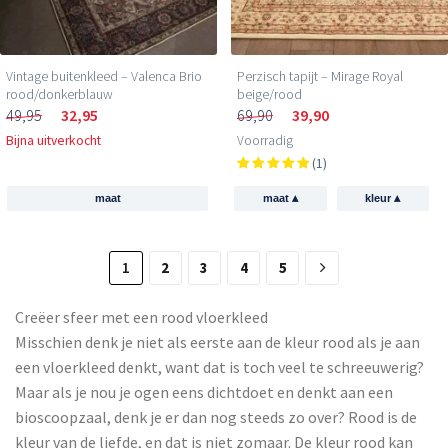
Vintage buitenkleed – Valenca Brio
Perzisch tapijt – Mirage Royal
rood/donkerblauw
beige/rood
49,95
32,95
69,90
39,90
Bijna uitverkocht
Voorradig
(1)
▴
▴
maat
maat
kleur
1
2
3
4
5
Creëer sfeer met een rood vloerkleed
Misschien denk je niet als eerste aan de kleur rood als je aan
een vloerkleed denkt, want dat is toch veel te schreeuwerig?
Maar als je nou je ogen eens dichtdoet en denkt aan een
bioscoopzaal, denk je er dan nog steeds zo over? Rood is de
kleur van de liefde, en dat is niet zomaar. De kleur rood kan