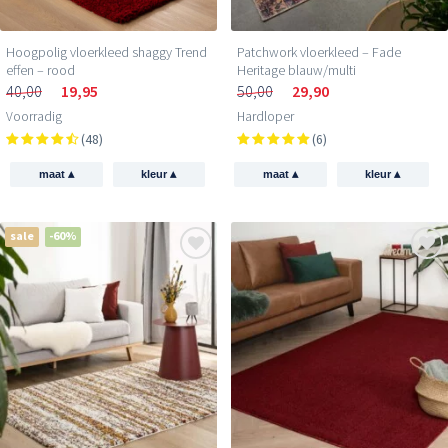
Patchwork vloerkleed – Fade
Hoogpolig vloerkleed shaggy Trend
Heritage blauw/multi
effen – rood
50,00
29,90
40,00
19,95
Hardloper
Voorradig
(6)
(48)
▴
▴
▴
▴
maat
kleur
maat
kleur
sale
-60%