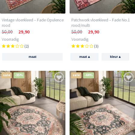
Vintage vloerkleed – Fade Opulence
Patchwork vloerkleed – Fade No.1
rood
rood/multi
50,00
29,90
50,00
29,90
Voorradig
Voorradig
(2)
(3)
▴
▴
maat
maat
kleur
sale
-35%
sale
-44%