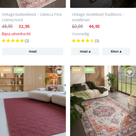
Vintage buitenkleed – Valenca Fino
Vintage vloerkleed Traditions –
crème/rood
roestbruin
49,95
32,95
60,00
44,95
Bijna uitverkocht
Voorradig
(2)
(3)
▴
▴
maat
maat
kleur
sale
-29%
sale
-35%