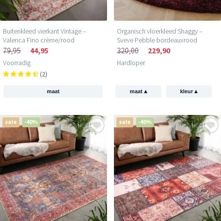
Buitenkleed vierkant Vintage –
Organisch vloerkleed Shaggy –
Valenca Fino crème/rood
Sveve Pebble bordeauxrood
79,95
44,95
320,00
229,90
Voorradig
Hardloper
(2)
▴
▴
maat
maat
kleur
sale
-40%
sale
-40%