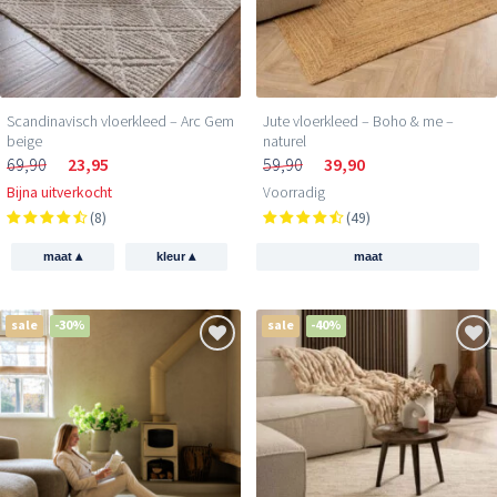
Scandinavisch vloerkleed – Arc Gem
Jute vloerkleed – Boho & me –
beige
naturel
69,90
23,95
59,90
39,90
Bijna uitverkocht
Voorradig
(8)
(49)
▴
▴
maat
kleur
maat
sale
-30%
sale
-40%