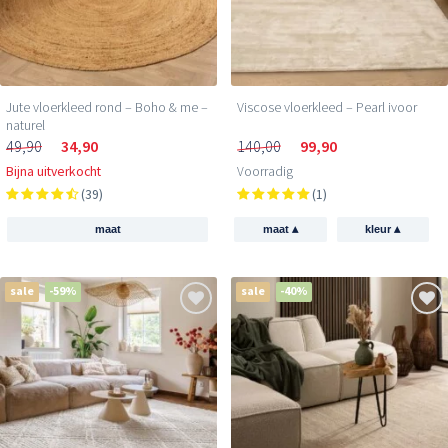
Jute vloerkleed rond – Boho & me –
Viscose vloerkleed – Pearl ivoor
naturel
49,90
34,90
140,00
99,90
Bijna uitverkocht
Voorradig
(39)
(1)
▴
▴
maat
maat
kleur
sale
-59%
sale
-40%