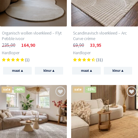
Organisch wollen vloerkleed – Flyt
Scandinavisch vloerkleed – Arc
Pebble ivoor
Curve crème
235,00
164,90
69,90
33,95
Hardloper
Hardloper
(1)
(31)
▴
▴
▴
▴
maat
kleur
maat
kleur
sale
-66%
sale
-33%