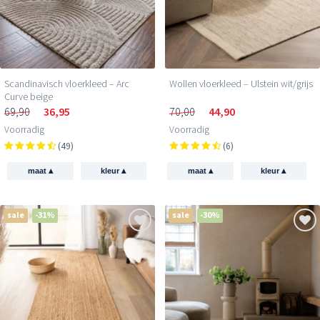
Scandinavisch vloerkleed – Arc
Wollen vloerkleed – Ulstein wit/grijs
Curve beige
69,90
36,95
70,00
44,90
Voorradig
Voorradig
(49)
(6)
▴
▴
▴
▴
maat
kleur
maat
kleur
sale
-31%
sale
-30%