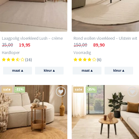
Laagpolig vloerkleed Lush – crème
Rond wollen vloerkleed – Ulstein wit
35,00
19,95
150,00
89,90
Hardloper
Voorradig
(16)
(6)
▴
▴
▴
▴
maat
kleur
maat
kleur
sale
-31%
sale
-35%