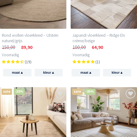
Rond wollen vloerkleed – Ulstein
Japandi vloerkleed – Ridge Elv
naturel/grijs
crème/beige
150,00
89,90
100,00
64,90
Voorradig
Voorradig
(19)
(1)
▴
▴
▴
▴
maat
kleur
maat
kleur
sale
-33%
sale
-35%