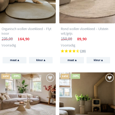
Organisch wollen vloerkleed – Flyt
Rond wollen vloerkleed – Ulstein
ivoor
wit/grijs
235,00
164,90
150,00
89,90
Voorradig
Voorradig
(20)
▴
▴
▴
▴
maat
kleur
maat
kleur
sale
-39%
sale
-30%