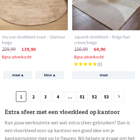
Viscose vloerkleed ovaal – Glamour
Japandi vloerkleed – Ridge Nari
beige
crème/beige
209,90
139,90
100,00
64,90
Bijna uitverkocht
Bijna uitverkocht
(1)
▴
▴
maat
kleur
maat
1
2
3
4
…
51
52
53
Extra sfeer met een vloerkleed op kantoor
Kan jouw werkruimte wel wat extra sfeer gebruiken? Dan is
een vloerkleed voor op kantoor een goed idee om je
kantoorruimte mee op te fleuren. Wij helpen je graag om het