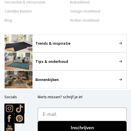
Verzenden & retourneren
Buitenkleed
Zakelijke klanten
Vintage vloerkleed
Blog
Wollen vloerkleed
Trends & inspiratie
Tips & onderhoud
Binnenkijken
Socials
Niets missen? schrijf je in!
E-mailadres
Inschrijven