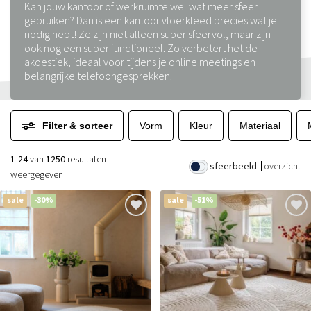
Kan jouw kantoor of werkruimte wel wat meer sfeer
gebruiken? Dan is een kantoor vloerkleed precies wat je
nodig hebt! Ze zijn niet alleen super sfeervol, maar zijn
ook nog een super functioneel. Zo verbetert het de
akoestiek, ideaal voor tijdens je online meetings en
belangrijke telefoongesprekken.
Filter & sorteer
Vorm
Kleur
Materiaal
1-24
van
1250
resultaten
sfeerbeeld
overzicht
weergegeven
sale
-30%
sale
-51%