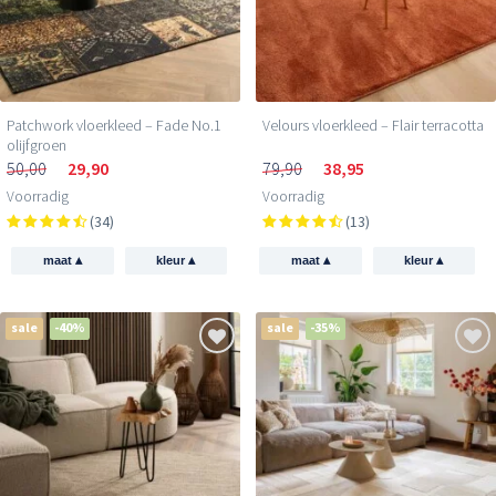
Mijn korting claimen →
350.000+ anderen
gingen je voor
Patchwork vloerkleed – Fade No.1
Velours vloerkleed – Flair terracotta
olijfgroen
50,00
29,90
79,90
38,95
Voorradig
Voorradig
(34)
(13)
▴
▴
▴
▴
maat
kleur
maat
kleur
sale
-40%
sale
-35%