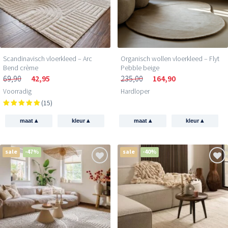
Scandinavisch vloerkleed – Arc
Organisch wollen vloerkleed – Flyt
Bend crème
Pebble beige
69,90
42,95
235,00
164,90
Voorradig
Hardloper
(15)
▴
▴
▴
▴
maat
kleur
maat
kleur
sale
-47%
sale
-40%