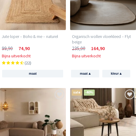
Jute loper – Boho & me – naturel
Organisch wollen vloerkleed – Flyt
beige
99,90
74,90
235,00
164,90
Bijna uitverkocht
Bijna uitverkocht
(22)
▴
▴
maat
maat
kleur
sale
-40%