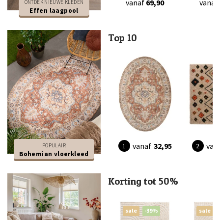
vanaf
69,90
vanaf
ONTDEK NIEUWE KLEDEN
Effen laagpool
Top 10
vanaf
32,95
van
POPULAIR
Bohemian vloerkleed
Korting tot 50%
sale
-39%
sale