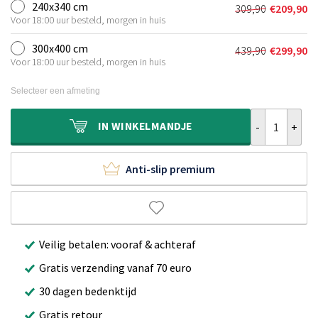
was:
is:
240x340 cm
309,90
€
209,90
Oorspronkeli
Huidige
€239,90.
€159,90.
Voor 18:00 uur besteld, morgen in huis
prijs
prijs
was:
is:
300x400 cm
439,90
€
299,90
Oorspronkeli
Huidige
€309,90.
€209,90.
Voor 18:00 uur besteld, morgen in huis
prijs
prijs
was:
is:
Selecteer een afmeting
€439,90.
€299,90.
Scandinavisch 
IN
WINKELMANDJE
Anti-slip premium
Veilig betalen: vooraf & achteraf
Gratis verzending vanaf 70 euro
30 dagen bedenktijd
Gratis retour