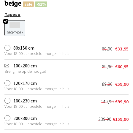
beige
sale
-51%
Tapeso
RECHTHOEK
80x150 cm
69,90
€
33,95
Oorspronkel
Huidige
Voor 18:00 uur besteld, morgen in huis
prijs
prijs
was:
is:
100x200 cm
89,90
€
60,95
Oorspronkel
Huidige
€69,90.
€33,95.
Breng me op de hoogte!
prijs
prijs
was:
is:
120x170 cm
89,90
€
59,90
Oorspronkel
Huidige
€89,90.
€60,95.
Voor 18:00 uur besteld, morgen in huis
prijs
prijs
was:
is:
160x230 cm
149,90
€
99,90
Oorspronkel
Huidige
€89,90.
€59,90.
Voor 18:00 uur besteld, morgen in huis
prijs
prijs
was:
is:
200x300 cm
239,90
€
159,90
Oorspronkeli
Huidige
€149,90.
€99,90.
Voor 18:00 uur besteld, morgen in huis
prijs
prijs