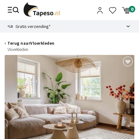
Skip
to
content
9.1
Gratis verzending*
Terug naar
Vloerkleden
Vloerkleden