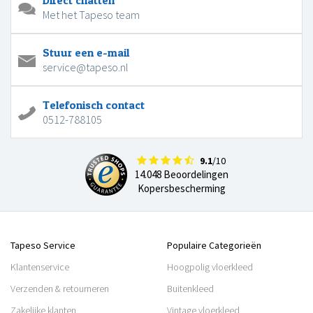
Direct chatten
Met het Tapeso team
Stuur een e-mail
service@tapeso.nl
Telefonisch contact
0512-788105
9.1
/10
14.048 Beoordelingen
Kopersbescherming
Tapeso Service
Populaire Categorieën
Klantenservice
Hoogpolig vloerkleed
Verzenden & retourneren
Buitenkleed
Zakelijke klanten
Vintage vloerkleed