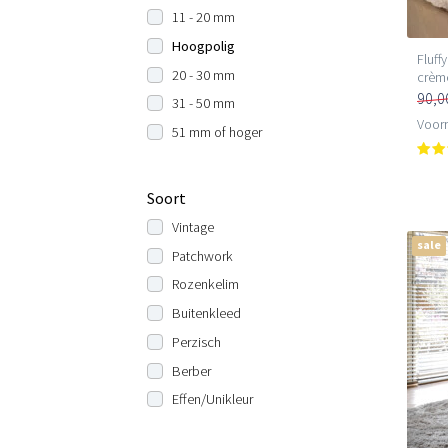
11 - 20 mm
Hoogpolig
Fluff
20 - 30 mm
crèm
90,0
31 - 50 mm
Voorr
51 mm of hoger
Soort
Vintage
sale
Patchwork
Rozenkelim
Buitenkleed
Perzisch
Berber
Effen/Unikleur