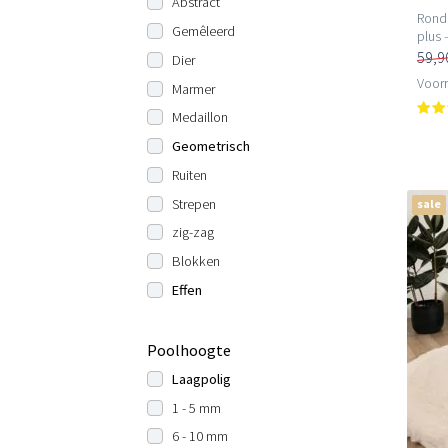
Abstract
Rond 
Gemêleerd
plus 
59,9
Dier
Voorr
Marmer
Medaillon
Geometrisch
Ruiten
Strepen
sale
zig-zag
Blokken
Effen
Poolhoogte
Laagpolig
1 - 5 mm
6 - 10 mm