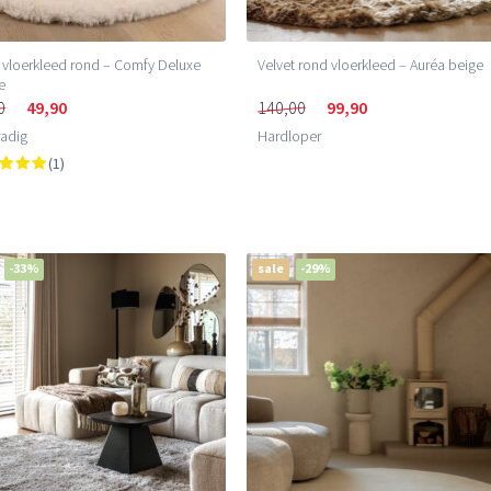
y vloerkleed rond – Comfy Deluxe
Velvet rond vloerkleed – Auréa beige
e
0
49,90
140,00
99,90
adig
Hardloper
(1)
-33%
sale
-29%