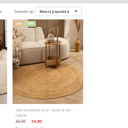
n
Sorteren op
Meest populaire
sale
-31%
Meest populaire
Nieuwste
Laagste prijs (m²)
Hoogste prijs (m²)
Jute vloerkleed rond – Boho & me –
naturel
49,90
34,90