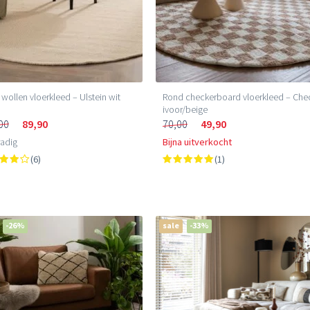
wollen vloerkleed – Ulstein wit
Rond checkerboard vloerkleed – Che
ivoor/beige
00
89,90
70,00
49,90
adig
Bijna uitverkocht
(6)
(1)
-26%
sale
-33%