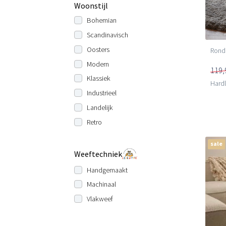
Woonstijl
Bohemian
Scandinavisch
Oosters
Rond 
Modern
119,
Klassiek
Hard
Industrieel
Landelijk
Retro
sale
Weeftechniek
Handgemaakt
Machinaal
Vlakweef