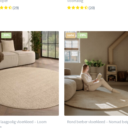
loper
Voorradig
(29)
(20)
-30%
sale
-29%
laagpolig vloerkleed – Loom
Rond berber vloerkleed – Nomad bei
e