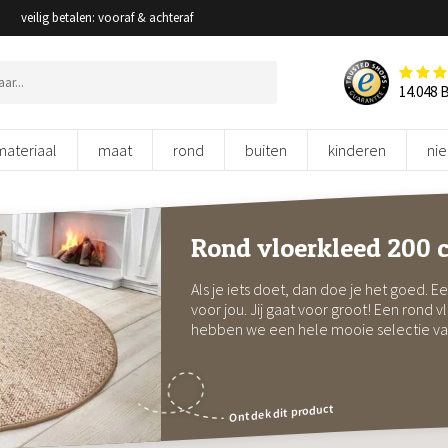
veilig betalen: vooraf & achteraf
14.048 
materiaal
maat
rond
buiten
kinderen
ni
Rond vloerkleed 200 
Als je iets doet, dan doe je het goed. E
voor jou. Jij gaat voor groot! Een rond v
hebben we een hele mooie selectie va
Ontdek dit product