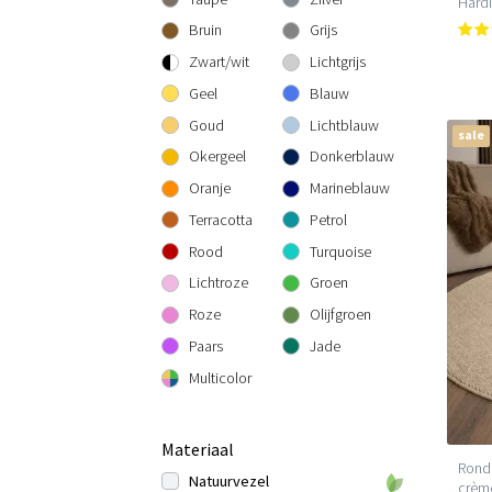
Hard
300 cm rond
300x300 cm
160x230 cm
Bruin
Grijs
200x290 cm
Zwart/wit
Lichtgrijs
240x340 cm
Geel
Blauw
300x400 cm
Goud
Lichtblauw
sale
Okergeel
Donkerblauw
Oranje
Marineblauw
Terracotta
Petrol
Rood
Turquoise
Lichtroze
Groen
Roze
Olijfgroen
Paars
Jade
Multicolor
Materiaal
Rond 
Natuurvezel
crèm