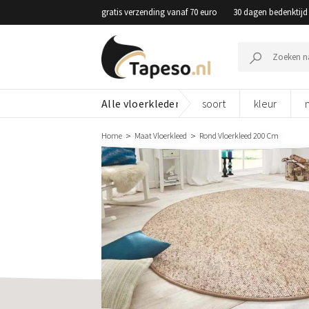
Skip
gratis verzending vanaf 70 euro
30 dagen bedenktijd
to
content
Zoeken
naar:
Alle vloerkleden
soort
kleur
Home
Maat Vloerkleed
Rond Vloerkleed 200 Cm