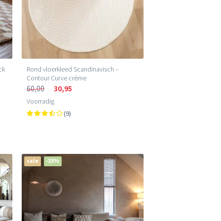
ck
Rond vloerkleed Scandinavisch –
Contour Curve crème
60,00
30,95
Voorradig
(9)
sale
-33%