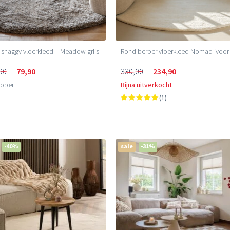
shaggy vloerkleed – Meadow grijs
Rond berber vloerkleed Nomad ivoor
90
79,90
330,00
234,90
loper
Bijna uitverkocht
(1)
-40%
sale
-31%