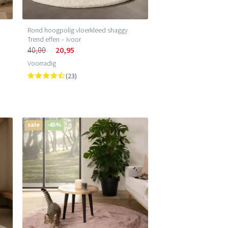
Rond hoogpolig vloerkleed shaggy
Trend effen – ivoor
40,00
20,95
Voorradig
(23)
sale
-45%