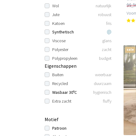
99,9
Wol
natuurlijk
Voorr
Jute
robuust
Katoen
fris
Synthetisch
Viscose
glans
Polyester
zacht
sale
Polypropyleen
budget
Eigenschappen
Buiten
weerbaar
Recycled
duurzaam
Wasbaar 30ºC
hygienisch
Extra zacht
fluffy
Motief
Patroon