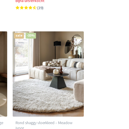
Bijna uitverkocht
(39)
sale
-33%
ge
Rond shaggy vloerkleed – Meadow
ivoor