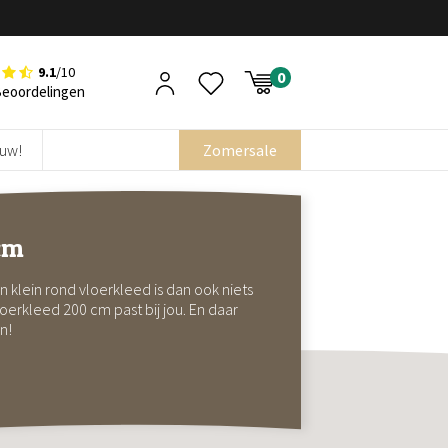
9.1
/10
Beoordelingen
euw!
Zomersale
cm
en klein rond vloerkleed is dan ook niets
loerkleed 200 cm past bij jou. En daar
n!