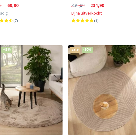
0
69,90
330,00
234,90
adig
Bijna uitverkocht
(7)
(1)
-45%
sale
-50%