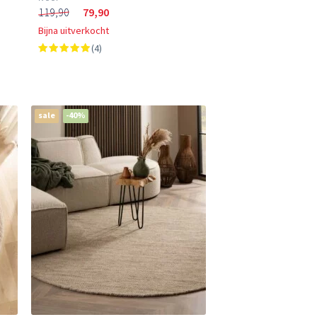
119,90
79,90
Bijna uitverkocht
(4)
sale
-40%