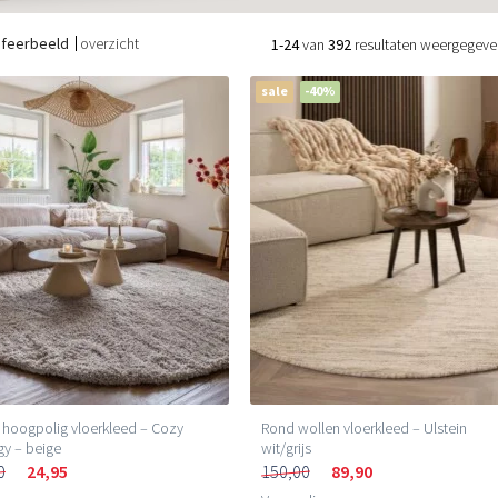
sfeerbeeld
overzicht
1-24
van
392
resultaten weergegeve
sale
-40%
hoogpolig vloerkleed – Cozy
Rond wollen vloerkleed – Ulstein
y – beige
wit/grijs
0
24,95
150,00
89,90