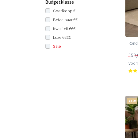
Budgetklasse
Goedkoop €
Betaalbaar €€
Kwaliteit €€€
Luxe €€€€
Rond 
Sale
150,
Voorr
sale