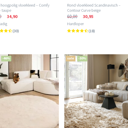
hoogpolig vloerkleed – Comfy
Rond vloerkleed Scandinavisch –
– taupe
Contour Curve beige
0
34,90
60,00
30,95
adig
Hardloper
(30)
(18)
-46%
sale
-30%