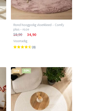
Rond hoogpolig vloerkleed – Comfy
plus – roze
59,90
34,90
Voorradig
(8)
sale
-50%