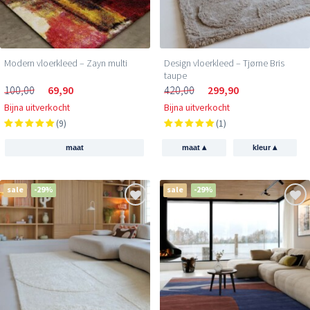
Modern vloerkleed – Zayn multi
Design vloerkleed – Tjørne Bris
taupe
100,00
69,90
420,00
299,90
Bijna uitverkocht
Bijna uitverkocht
(9)
(1)
▴
▴
maat
maat
kleur
sale
-29%
sale
-29%