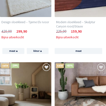
Design vloerkleed – Tjørne Elv ivoor
Modern vloerkleed – Skulptur
Canyon rood/blauw
420,00
299,90
225,00
159,90
Bijna uitverkocht
Bijna uitverkocht
▴
▴
maat
kleur
maat
sale
-29%
sale
-65%