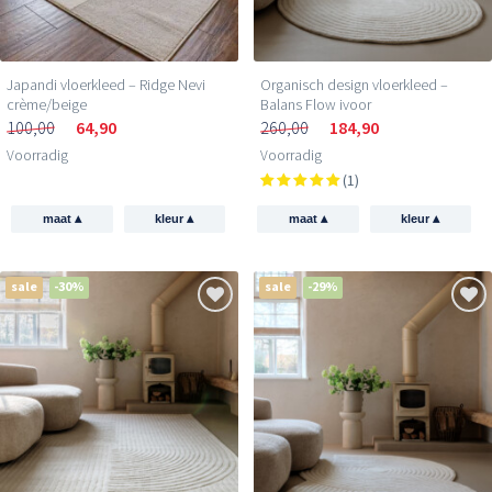
Japandi vloerkleed – Ridge Nevi
Organisch design vloerkleed –
crème/beige
Balans Flow ivoor
100,00
64,90
260,00
184,90
Voorradig
Voorradig
(1)
▴
▴
▴
▴
maat
kleur
maat
kleur
sale
-30%
sale
-29%