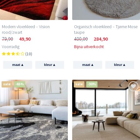
Modern vloerkleed – Vision
Organisch vloerkleed – Tjørne Mose
rood/zwart
taupe
79,90
49,90
400,00
284,90
Voorradig
Bijna uitverkocht
(10)
▴
▴
▴
▴
maat
kleur
maat
kleur
sale
-65%
sale
-30%