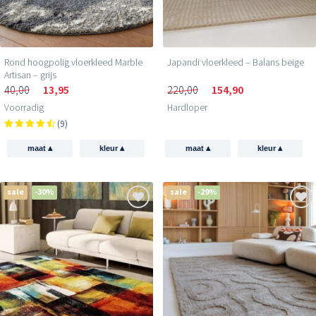
Rond hoogpolig vloerkleed Marble
Japandi vloerkleed – Balans beige
Artisan – grijs
40,00
13,95
220,00
154,90
Voorradig
Hardloper
(9)
▴
▴
▴
▴
maat
kleur
maat
kleur
sale
-30%
sale
-29%