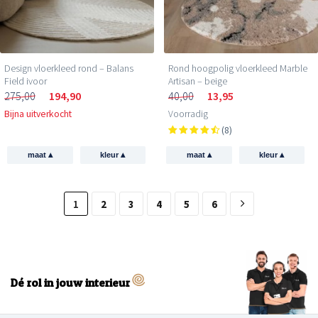
Design vloerkleed rond – Balans
Rond hoogpolig vloerkleed Marble
Field ivoor
Artisan – beige
275,00
194,90
40,00
13,95
Bijna uitverkocht
Voorradig
(8)
▴
▴
▴
▴
maat
kleur
maat
kleur
1
2
3
4
5
6
Dé rol in jouw interieur