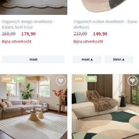
Organisch design vloerkleed –
Organisch wollen vloerkleed – Dune
Balans Swirl ivoor
abrikoos
260,00
179,90
210,00
149,90
Bijna uitverkocht
Bijna uitverkocht
▴
▴
maat
maat
kleur
sale
-35%
sale
-40%