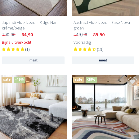
Japandi vloerkleed – Ridge Nari
Abstract vloerkleed – Ease Nova
crème/beige
groen
100,00
64,90
149,00
89,90
Bijna uitverkocht
Voorradig
(1)
(19)
maat
maat
sale
-49%
sale
-29%