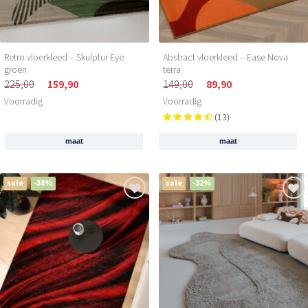
Retro vloerkleed – Skulptur Eye
Abstract vloerkleed – Ease Nova
groen
terra
225,00
159,90
149,00
89,90
Voorradig
Voorradig
(13)
maat
maat
sale
-38%
sale
-32%