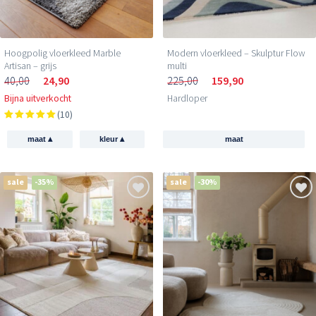
Hoogpolig vloerkleed Marble
Modern vloerkleed – Skulptur Flow
Artisan – grijs
multi
40,00
24,90
225,00
159,90
Bijna uitverkocht
Hardloper
(10)
▴
▴
maat
kleur
maat
sale
-35%
sale
-30%