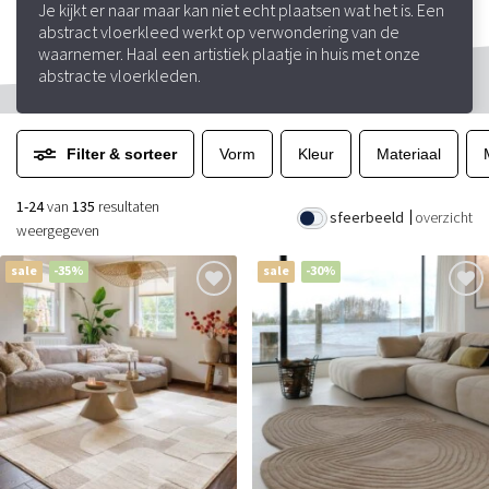
Je kijkt er naar maar kan niet echt plaatsen wat het is. Een
abstract vloerkleed werkt op verwondering van de
waarnemer. Haal een artistiek plaatje in huis met onze
abstracte vloerkleden.
Filter & sorteer
Vorm
Kleur
Materiaal
1-24
van
135
resultaten
sfeerbeeld
overzicht
weergegeven
sale
-35%
sale
-30%