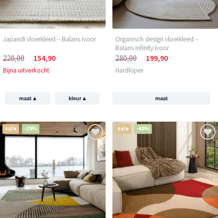
Japandi vloerkleed – Balans ivoor
Organisch design vloerkleed –
Balans Infinity ivoor
220,00
154,90
280,00
199,90
Bijna uitverkocht
Hardloper
▴
▴
maat
kleur
maat
sale
-29%
sale
-40%