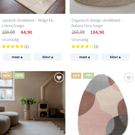
Japandi vloerkleed – Ridge Elv
Organisch design vloerkleed –
crème/beige
Balans Flow beige
100,00
64,90
260,00
184,90
Voorradig
Voorradig
(1)
(1)
▴
▴
▴
▴
maat
kleur
maat
kleur
sale
-31%
sale
-29%