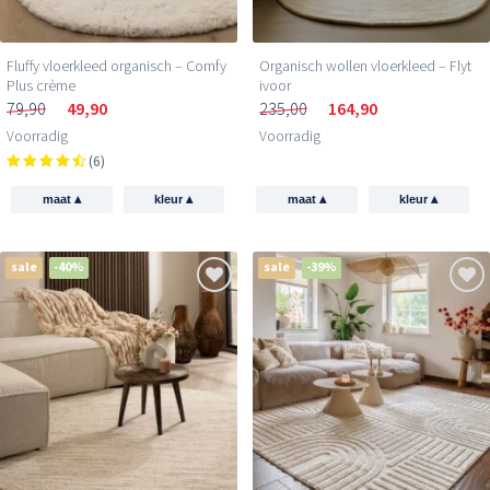
Fluffy vloerkleed organisch – Comfy
Organisch wollen vloerkleed – Flyt
Plus crème
ivoor
79,90
49,90
235,00
164,90
Voorradig
Voorradig
(6)
▴
▴
▴
▴
maat
kleur
maat
kleur
sale
-40%
sale
-39%