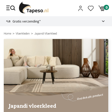
Skip
to
content
9.1
Gratis verzending*
Home
Vloerkleden
Japandi Vloerkleed
Ontdek dit product
Japandi vloerkleed