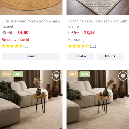
Jute vloerkleed rond – Boho & me –
Scandinavisch vloerkleed – Arc Gem
naturel
crème
49,90
34,90
69,90
28,95
Bijna uitverkocht
Voorradig
(39)
(11)
▴
▴
maat
maat
kleur
sale
-40%
sale
-40%