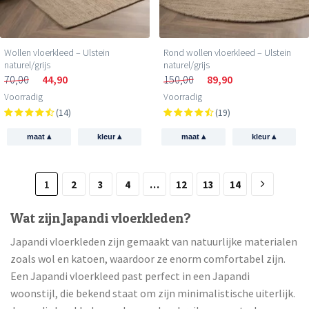
Wollen vloerkleed – Ulstein
Rond wollen vloerkleed – Ulstein
naturel/grijs
naturel/grijs
70,00
44,90
150,00
89,90
Voorradig
Voorradig
(14)
(19)
▴
▴
▴
▴
maat
kleur
maat
kleur
1
2
3
4
…
12
13
14
Wat zijn Japandi vloerkleden?
Japandi vloerkleden zijn gemaakt van natuurlijke materialen
zoals wol en katoen, waardoor ze enorm comfortabel zijn.
Een Japandi vloerkleed past perfect in een Japandi
woonstijl, die bekend staat om zijn minimalistische uiterlijk.