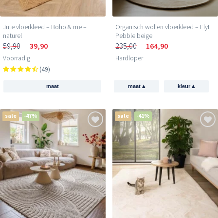
Jute vloerkleed – Boho & me –
Organisch wollen vloerkleed – Flyt
naturel
Pebble beige
59,90
39,90
235,00
164,90
Voorradig
Hardloper
(49)
▴
▴
maat
maat
kleur
sale
-47%
sale
-41%