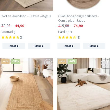
Wollen vloerkleed – Ulstein wit/grijs
Ovaal hoogpolig vloerkleed –
Comfy plus – taupe
70,00
44,90
119,00
74,90
Voorradig
Hardloper
(6)
(8)
▴
▴
▴
▴
maat
kleur
maat
kleur
sale
-31%
sale
-46%