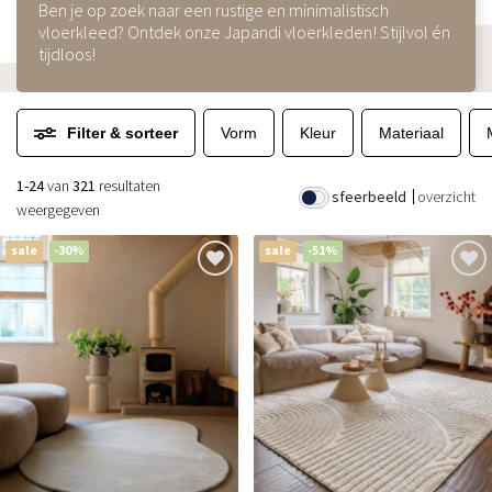
Ben je op zoek naar een rustige en minimalistisch
vloerkleed? Ontdek onze Japandi vloerkleden! Stijlvol én
tijdloos!
Filter & sorteer
Vorm
Kleur
Materiaal
1-24
van
321
resultaten
sfeerbeeld
overzicht
weergegeven
sale
-30%
sale
-51%