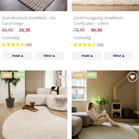
Scandinavisch vloerkleed – Arc
Zacht hoogpolig vloerkleed –
Curve beige
Comfy plus – crème
69,90
36,95
79,90
49,90
Voorradig
Voorradig
(49)
(36)
▴
▴
▴
▴
maat
kleur
maat
kleur
sale
-42%
sale
-30%