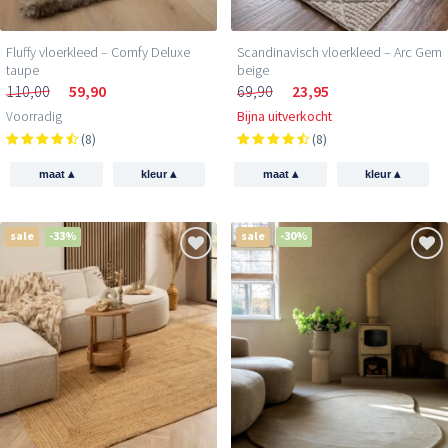
Fluffy vloerkleed – Comfy Deluxe
Scandinavisch vloerkleed – Arc Gem
taupe
beige
110,00
59,90
69,90
23,95
Voorradig
Bijna uitverkocht
(8)
(8)
▴
▴
▴
▴
maat
kleur
maat
kleur
sale
-33%
sale
-30%