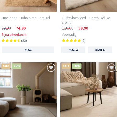
Jute loper – Boho & me – naturel
Fluffy vloerkleed – Comfy Deluxe
crème
99,90
74,90
110,00
59,90
Bijna uitverkocht
Voorradig
(22)
(2)
▴
▴
maat
maat
kleur
sale
-30%
sale
-40%