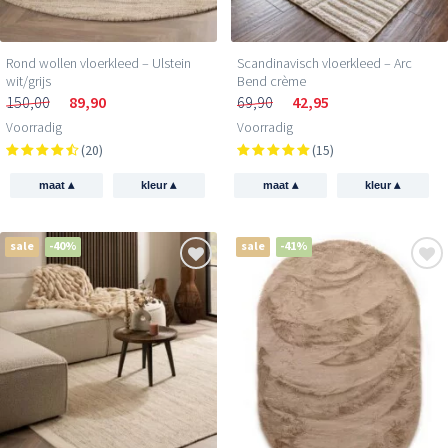
Rond wollen vloerkleed – Ulstein
Scandinavisch vloerkleed – Arc
wit/grijs
Bend crème
150,00
89,90
69,90
42,95
Voorradig
Voorradig
(20)
(15)
▴
▴
▴
▴
maat
kleur
maat
kleur
sale
-40%
sale
-41%