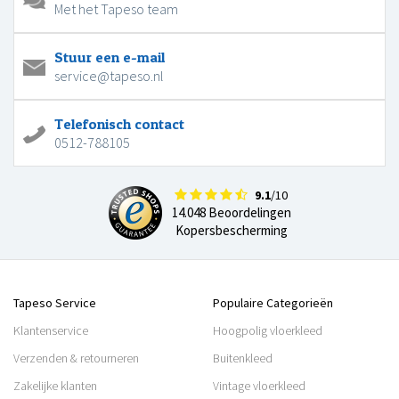
Met het Tapeso team
Stuur een e-mail
service@tapeso.nl
Telefonisch contact
0512-788105
9.1
/10
14.048 Beoordelingen
Kopersbescherming
Tapeso Service
Populaire Categorieën
Klantenservice
Hoogpolig vloerkleed
Verzenden & retourneren
Buitenkleed
Zakelijke klanten
Vintage vloerkleed