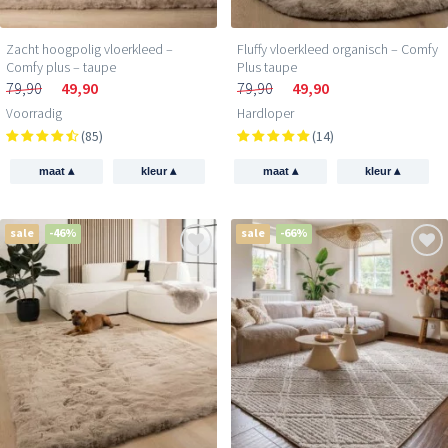
Zacht hoogpolig vloerkleed –
Fluffy vloerkleed organisch – Comfy
Comfy plus – taupe
Plus taupe
79,90
49,90
79,90
49,90
Voorradig
Hardloper
(85)
(14)
▴
▴
▴
▴
maat
kleur
maat
kleur
sale
-46%
sale
-66%