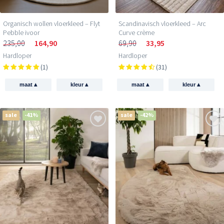
Organisch wollen vloerkleed – Flyt
Scandinavisch vloerkleed – Arc
Pebble ivoor
Curve crème
235,00
164,90
69,90
33,95
Hardloper
Hardloper
(1)
(31)
▴
▴
▴
▴
maat
kleur
maat
kleur
sale
-41%
sale
-42%