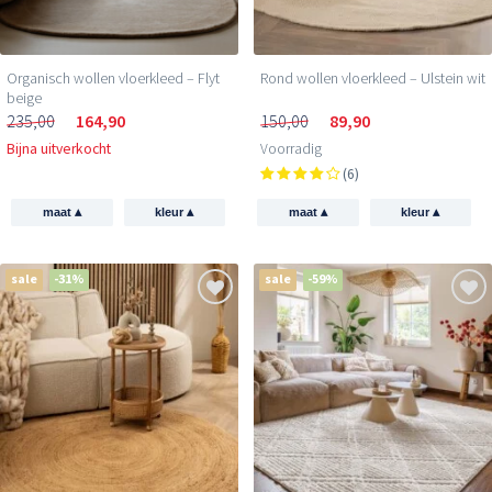
Organisch wollen vloerkleed – Flyt
Rond wollen vloerkleed – Ulstein wit
beige
235,00
164,90
150,00
89,90
Bijna uitverkocht
Voorradig
(6)
▴
▴
▴
▴
maat
kleur
maat
kleur
sale
-31%
sale
-59%