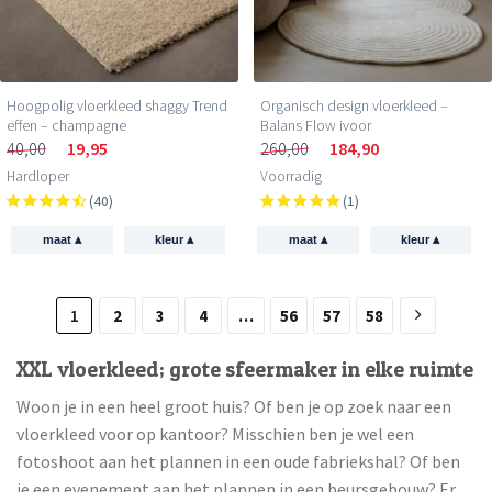
Hoogpolig vloerkleed shaggy Trend
Organisch design vloerkleed –
effen – champagne
Balans Flow ivoor
40,00
19,95
260,00
184,90
Hardloper
Voorradig
(40)
(1)
▴
▴
▴
▴
maat
kleur
maat
kleur
1
2
3
4
…
56
57
58
XXL vloerkleed; grote sfeermaker in elke ruimte
Woon je in een heel groot huis? Of ben je op zoek naar een
vloerkleed voor op kantoor? Misschien ben je wel een
fotoshoot aan het plannen in een oude fabriekshal? Of ben
je een evenement aan het plannen in een beursgebouw? Er