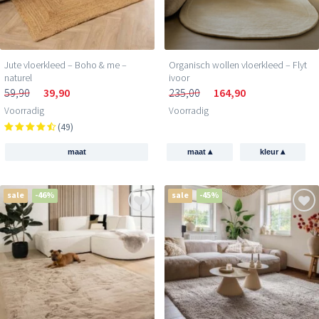
Jute vloerkleed – Boho & me –
Organisch wollen vloerkleed – Flyt
naturel
ivoor
59,90
39,90
235,00
164,90
Voorradig
Voorradig
(49)
▴
▴
maat
maat
kleur
sale
-46%
sale
-45%