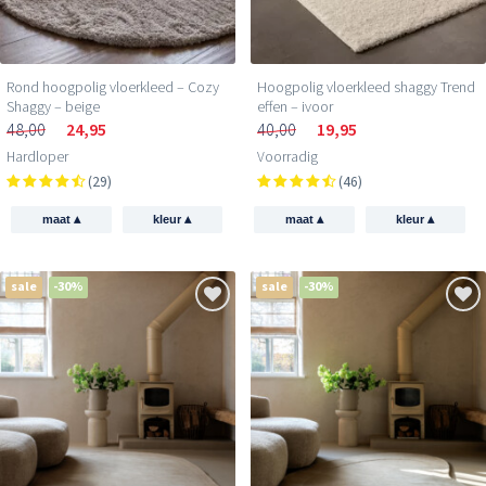
Rond hoogpolig vloerkleed – Cozy
Hoogpolig vloerkleed shaggy Trend
Shaggy – beige
effen – ivoor
48,00
24,95
40,00
19,95
Hardloper
Voorradig
(29)
(46)
▴
▴
▴
▴
maat
kleur
maat
kleur
sale
-30%
sale
-30%