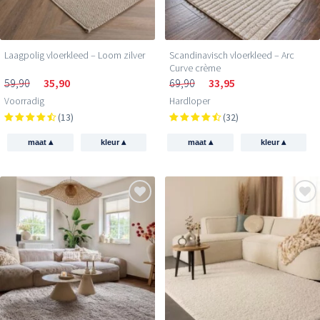
Laagpolig vloerkleed – Loom zilver
Scandinavisch vloerkleed – Arc
Curve crème
59,90
35,90
69,90
33,95
Voorradig
Hardloper
(13)
(32)
▴
▴
▴
▴
maat
kleur
maat
kleur