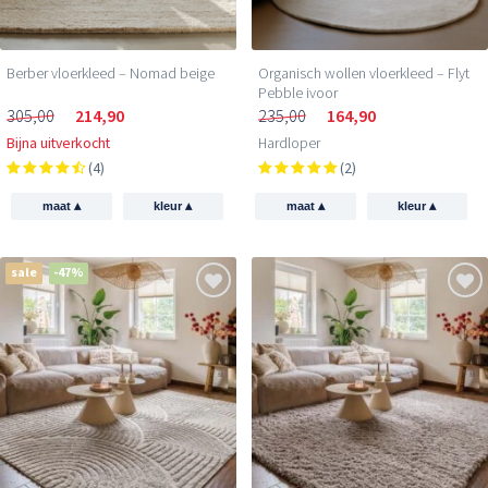
Berber vloerkleed – Nomad beige
Organisch wollen vloerkleed – Flyt
Pebble ivoor
305,00
214,90
235,00
164,90
Bijna uitverkocht
Hardloper
(4)
(2)
▴
▴
▴
▴
maat
kleur
maat
kleur
sale
-47%