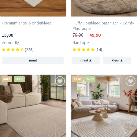
Premium antislip onderkleed
Fluffy vloerkleed organisch – Comfy
Plus taupe
15,00
79,90
49,90
Voorradig
Hardloper
(226)
(14)
▴
▴
maat
maat
kleur
sale
-41%
sale
-51%