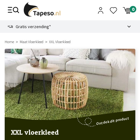
Skip
to
content
9.1
Gratis verzending*
Home
Maat Vloerkleed
XXL Vloerkleed
Ontdek dit product
XXL vloerkleed