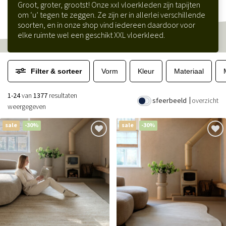
Groot, groter, grootst! Onze xxl vloerkleden zijn tapijten
om ‘u’ tegen te zeggen. Ze zijn er in allerlei verschillende
soorten, en in onze shop vind iedereen daardoor voor
elke ruimte wel een geschikt XXL vloerkleed.
Filter & sorteer
Vorm
Kleur
Materiaal
1-24
van
1377
resultaten
sfeerbeeld
overzicht
weergegeven
sale
-30%
sale
-30%