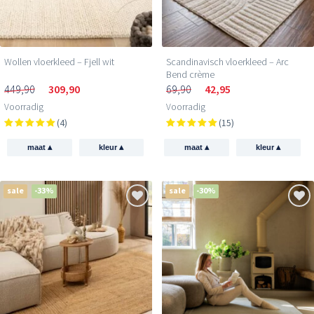
Wollen vloerkleed – Fjell wit
Scandinavisch vloerkleed – Arc
Bend crème
449,90
309,90
69,90
42,95
Voorradig
Voorradig
(4)
(15)
▴
▴
▴
▴
maat
kleur
maat
kleur
sale
-33%
sale
-30%