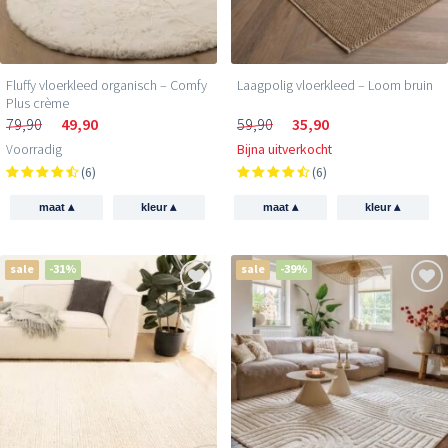
Fluffy vloerkleed organisch – Comfy
Laagpolig vloerkleed – Loom bruin
Plus crème
79,90
49,90
59,90
35,90
Voorradig
Bijna uitverkocht
(6)
(6)
▴
▴
▴
▴
maat
kleur
maat
kleur
sale
-31%
sale
-39%