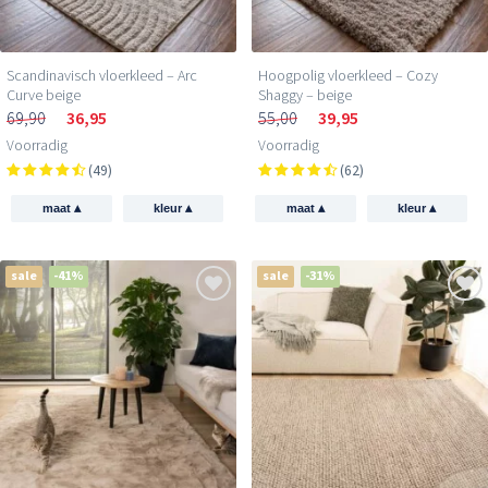
Scandinavisch vloerkleed – Arc
Hoogpolig vloerkleed – Cozy
Curve beige
Shaggy – beige
69,90
36,95
55,00
39,95
Voorradig
Voorradig
(49)
(62)
▴
▴
▴
▴
maat
kleur
maat
kleur
sale
-41%
sale
-31%