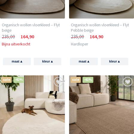
Organisch wollen vloerkleed – Flyt
Organisch wollen vloerkleed – Flyt
beige
Pebble beige
235,00
164,90
235,00
164,90
Bijna uitverkocht
Hardloper
▴
▴
▴
▴
maat
kleur
maat
kleur
sale
-42%
sale
-41%