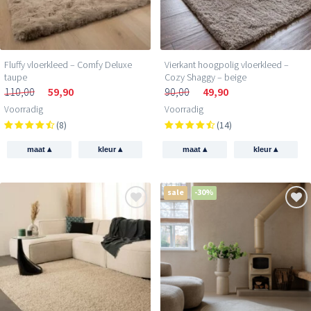
Fluffy vloerkleed – Comfy Deluxe
Vierkant hoogpolig vloerkleed –
taupe
Cozy Shaggy – beige
110,00
59,90
90,00
49,90
Voorradig
Voorradig
(8)
(14)
▴
▴
▴
▴
maat
kleur
maat
kleur
sale
-30%