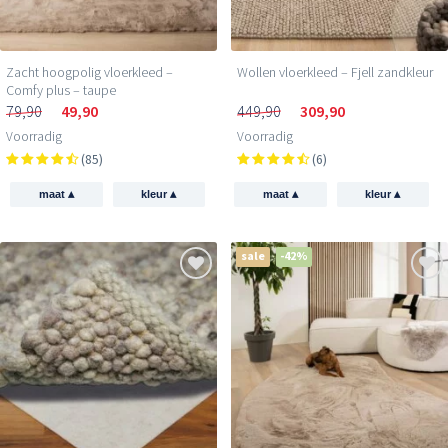
Zacht hoogpolig vloerkleed –
Wollen vloerkleed – Fjell zandkleur
Comfy plus – taupe
79,90
49,90
449,90
309,90
Voorradig
Voorradig
(85)
(6)
▴
▴
▴
▴
maat
kleur
maat
kleur
sale
-42%