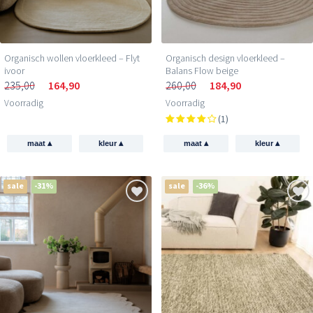
Organisch wollen vloerkleed – Flyt
Organisch design vloerkleed –
ivoor
Balans Flow beige
235,00
164,90
260,00
184,90
Voorradig
Voorradig
(1)
▴
▴
▴
▴
maat
kleur
maat
kleur
sale
-31%
sale
-36%