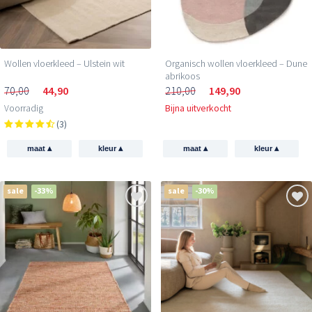
Wollen vloerkleed – Ulstein wit
Organisch wollen vloerkleed – Dune
abrikoos
70,00
44,90
210,00
149,90
Voorradig
Bijna uitverkocht
(3)
▴
▴
▴
▴
maat
kleur
maat
kleur
sale
-33%
sale
-30%