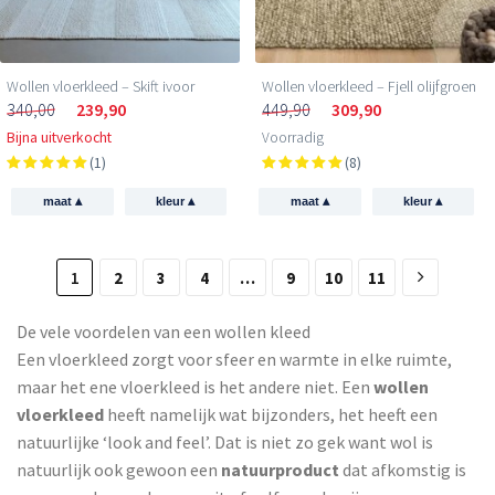
Wollen vloerkleed – Skift ivoor
Wollen vloerkleed – Fjell olijfgroen
340,00
239,90
449,90
309,90
Bijna uitverkocht
Voorradig
(1)
(8)
▴
▴
▴
▴
maat
kleur
maat
kleur
1
2
3
4
…
9
10
11
De vele voordelen van een wollen kleed
Een vloerkleed zorgt voor sfeer en warmte in elke ruimte,
maar het ene vloerkleed is het andere niet. Een
wollen
vloerkleed
heeft namelijk wat bijzonders, het heeft een
natuurlijke ‘look and feel’. Dat is niet zo gek want wol is
natuurlijk ook gewoon een
natuurproduct
dat afkomstig is