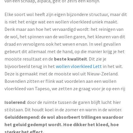
van een schaap, alpaca, geit of zelfs een konijn.
Elke soort wol heeft zijn eigen bijzondere structuur, maar dit
is niet het enige wat een wollen vloerkleed uniek maakt.
Denk maar aan hoe het vervaardigd wordt: het reinigen van
de wol, het spinnen van de wollen garen, het kleuren van dit
draad en vervolgens ook het weven ervan. In veel gevallen
gebeurt dit allemaal met de hand, op die manier krijg je het
mooiste resultaat en de
beste kwaliteit
. Dit zie je
bijvoorbeeld terug in het
wollen vloerkleed Lett
in het wit.
Deze is gemaakt met de mooiste wol uit Nieuw-Zeeland.
Bovendien zitten er flink wat voordelen aan een wollen
vloerkleed van Tapeso, we zetten ze graag voor je op een rij:
Isolerend
: door de ruimte tussen de garen blijft lucht hier
stilstaan. Dit houdt koel in de zomer en warm in de winter.
Geluiddempend: de wol absorbeert trillingen waardoor
het geluid gedempt wordt. Hoe dikker het kleed, hoe
sterker het effect.