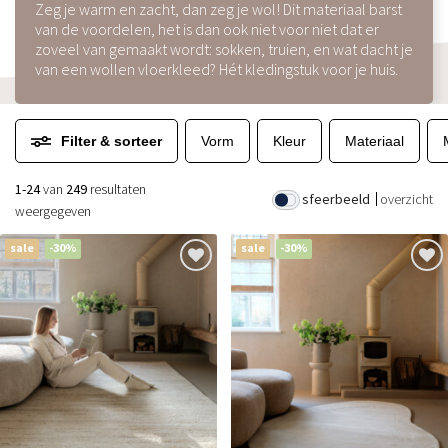
Zeg je warm en zacht, dan zeg je wol! Dit materiaal barst
van de voordelen, het is dan ook niet voor niet dat er
zoveel van gemaakt wordt: sokken, truien, en wat dacht je
van een wollen vloerkleed? Hét kledingstuk voor je huis.
Filter & sorteer
Vorm
Kleur
Materiaal
1-24
van
249
resultaten
sfeerbeeld
overzicht
weergegeven
sale
-30%
sale
-30%