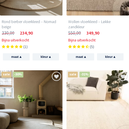
Rond berber vloerkleed – Nomad
Wollen vloerkleed – Løkke
beige
zandkleur
330,00
234,90
550,00
349,90
Bijna uitverkocht
Bijna uitverkocht
(1)
(5)
▴
▴
▴
▴
maat
kleur
maat
kleur
sale
-30%
sale
-31%