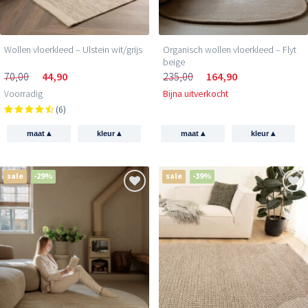
Wollen vloerkleed – Ulstein wit/grijs
Organisch wollen vloerkleed – Flyt
beige
70,00
44,90
235,00
164,90
Voorradig
Bijna uitverkocht
(6)
▴
▴
▴
▴
maat
kleur
maat
kleur
sale
-29%
sale
-39%