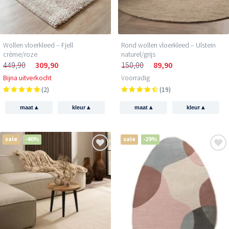
Wollen vloerkleed – Fjell
Rond wollen vloerkleed – Ulstein
crème/roze
naturel/grijs
449,90
309,90
150,00
89,90
Bijna uitverkocht
Voorradig
(2)
(19)
▴
▴
▴
▴
maat
kleur
maat
kleur
sale
-40%
sale
-29%