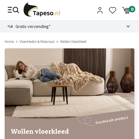
Skip
to
content
9.1
Gratis verzending*
Home
Vloerkleden & Materiaal
Wollen Vloerkleed
Ontdek dit product
Wollen vloerkleed