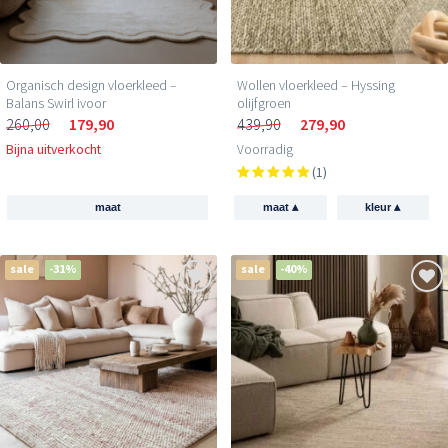
Organisch design vloerkleed –
Wollen vloerkleed – Hyssing
Balans Swirl ivoor
olijfgroen
260,00
179,90
439,90
279,90
Bijna uitverkocht
Voorradig
(1)
▴
▴
maat
maat
kleur
sale
-31%
sale
-40%