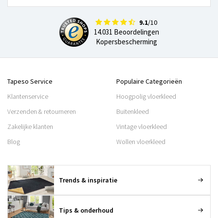
9.1
/10
14.031 Beoordelingen
Kopersbescherming
Tapeso Service
Populaire Categorieën
Klantenservice
Hoogpolig vloerkleed
Verzenden & retourneren
Buitenkleed
Zakelijke klanten
Vintage vloerkleed
Blog
Wollen vloerkleed
Trends & inspiratie
Tips & onderhoud