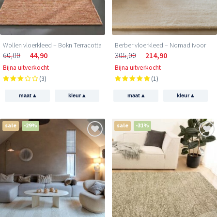
Wollen vloerkleed – Bokn Terracotta
Berber vloerkleed – Nomad ivoor
60,00
44,90
305,00
214,90
Bijna uitverkocht
Bijna uitverkocht
(3)
(1)
▴
▴
▴
▴
maat
kleur
maat
kleur
sale
-29%
sale
-31%