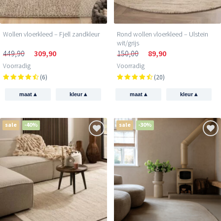
Wollen vloerkleed – Fjell zandkleur
Rond wollen vloerkleed – Ulstein
wit/grijs
449,90
309,90
150,00
89,90
Voorradig
Voorradig
(6)
(20)
▴
▴
▴
▴
maat
kleur
maat
kleur
sale
-40%
sale
-30%