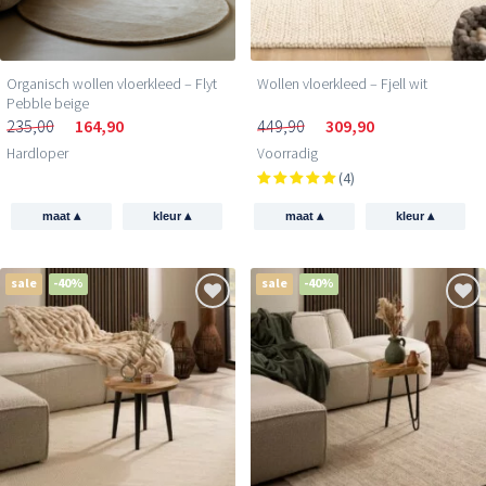
Organisch wollen vloerkleed – Flyt
Wollen vloerkleed – Fjell wit
Pebble beige
235,00
164,90
449,90
309,90
Hardloper
Voorradig
(4)
▴
▴
▴
▴
maat
kleur
maat
kleur
sale
-40%
sale
-40%