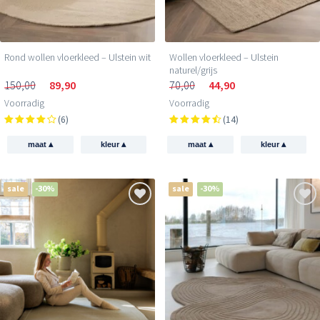
Rond wollen vloerkleed – Ulstein wit
Wollen vloerkleed – Ulstein
naturel/grijs
150,00
89,90
70,00
44,90
Voorradig
Voorradig
(6)
(14)
▴
▴
▴
▴
maat
kleur
maat
kleur
sale
-30%
sale
-30%