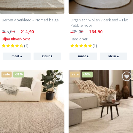
Berber vloerkleed – Nomad beige
Organisch wollen vloerkleed – Flyt
Pebble ivoor
305,00
214,90
235,00
164,90
Bijna uitverkocht
Hardloper
(2)
(1)
▴
▴
▴
▴
maat
kleur
maat
kleur
sale
-31%
sale
-40%