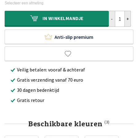
was:
is:
Selecteer een afmeting
€500,00.
€299,90.
Wollen vloerkl
IN
WINKELMANDJE
Anti-slip premium
Veilig betalen: vooraf & achteraf
Gratis verzending vanaf 70 euro
30 dagen bedenktijd
Gratis retour
Beschikbare kleuren
(3)