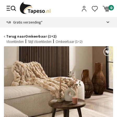
Skip
to
content
9.1
Gratis verzending*
Terug naar
Omkeerbaar (1=2)
Vloerkleden
Stijl Vloerkleden
Omkeerbaar (1=2)