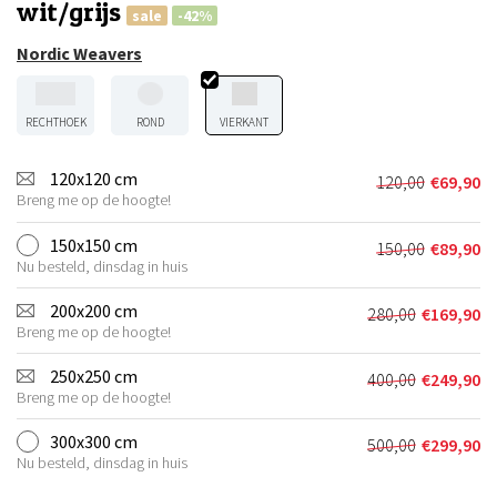
wit/grijs
sale
-42%
Nordic Weavers
RECHTHOEK
ROND
VIERKANT
120x120 cm
120,00
€
69,90
Oorspronkel
Huidige
Breng me op de hoogte!
prijs
prijs
was:
is:
150x150 cm
150,00
€
89,90
Oorspronkel
Huidige
€120,00.
€69,90.
Nu besteld, dinsdag in huis
prijs
prijs
was:
is:
200x200 cm
280,00
€
169,90
Oorspronkeli
Huidige
€150,00.
€89,90.
Breng me op de hoogte!
prijs
prijs
was:
is:
250x250 cm
400,00
€
249,90
Oorspronkeli
Huidige
€280,00.
€169,90.
Breng me op de hoogte!
prijs
prijs
was:
is:
300x300 cm
500,00
€
299,90
Oorspronkeli
Huidige
€400,00.
€249,90.
Nu besteld, dinsdag in huis
prijs
prijs