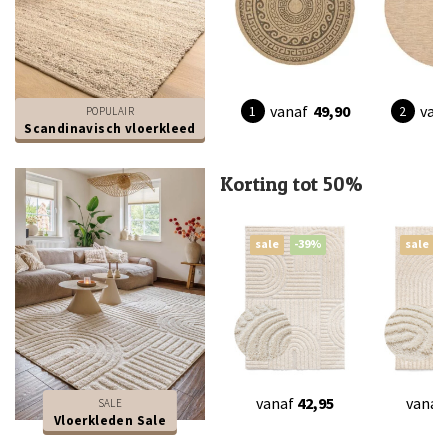
vanaf
49,90
van
POPULAIR
Scandinavisch vloerkleed
Korting tot 50%
sale
-39%
sale
vanaf
42,95
vanaf
SALE
Vloerkleden Sale