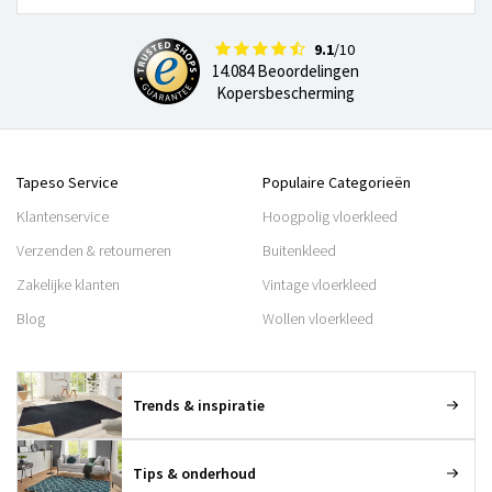
9.1
/10
14.084 Beoordelingen
Kopersbescherming
Tapeso Service
Populaire Categorieën
Klantenservice
Hoogpolig vloerkleed
Verzenden & retourneren
Buitenkleed
Zakelijke klanten
Vintage vloerkleed
Blog
Wollen vloerkleed
Trends & inspiratie
Tips & onderhoud