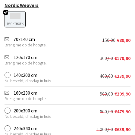
Nordic Weavers
RECHTHOEK
70x140 cm
150,00
€
89,90
Oorspronkel
Huidige
Breng me op de hoogte!
prijs
prijs
was:
is:
120x170 cm
300,00
€
179,90
Oorspronkeli
Huidige
€150,00.
€89,90.
Breng me op de hoogte!
prijs
prijs
was:
is:
140x200 cm
400,00
€
239,90
Oorspronkeli
Huidige
€300,00.
€179,90.
Nu besteld, dinsdag in huis
prijs
prijs
was:
is:
160x230 cm
500,00
€
299,90
Oorspronkeli
Huidige
€400,00.
€239,90.
Breng me op de hoogte!
prijs
prijs
was:
is:
200x300 cm
800,00
€
479,90
Oorspronkeli
Huidige
€500,00.
€299,90.
Nu besteld, dinsdag in huis
prijs
prijs
was:
is:
240x340 cm
1.000,00
€
639,90
Oorspronkelij
Huidige
€800,00.
€479,90.
Nu besteld, dinsdag in huis