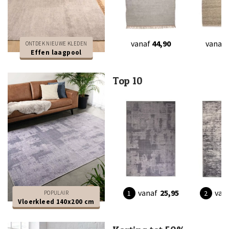
vanaf
44,90
vanaf
ONTDEK NIEUWE KLEDEN
Effen laagpool
Top 10
vanaf
25,95
van
POPULAIR
Vloerkleed 140x200 cm