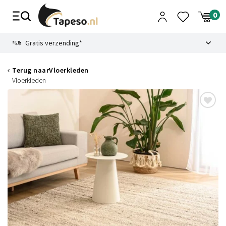
Skip
to
content
9.1
Gratis verzending*
Terug naar
Vloerkleden
Vloerkleden