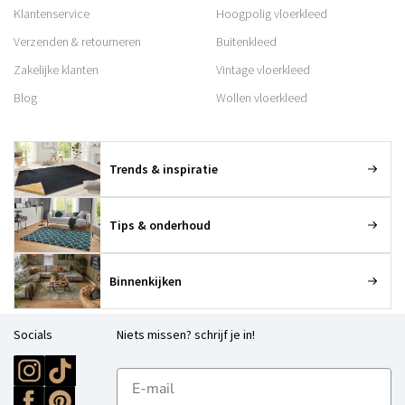
Klantenservice
Hoogpolig vloerkleed
Verzenden & retourneren
Buitenkleed
Zakelijke klanten
Vintage vloerkleed
Blog
Wollen vloerkleed
Trends & inspiratie
Tips & onderhoud
Binnenkijken
Socials
Niets missen? schrijf je in!
E-mailadres