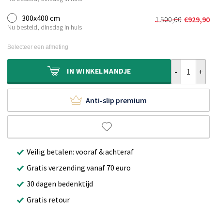
prijs
prijs
was:
is:
300x400 cm
1.500,00
€
929,90
Oorspronkelij
Huidige
€1.000,00.
€639,90.
Nu besteld, dinsdag in huis
prijs
prijs
was:
is:
Selecteer een afmeting
€1.500,00.
€929,90.
Wollen vloerkl
IN
WINKELMANDJE
Anti-slip premium
Veilig betalen: vooraf & achteraf
Gratis verzending vanaf 70 euro
30 dagen bedenktijd
Gratis retour