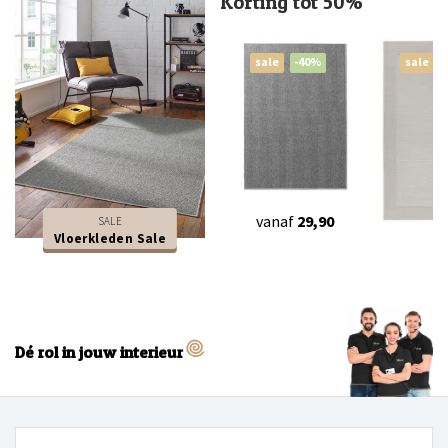
Korting tot 50%
sale
-40%
sale
vanaf
29,90
SALE
Vloerkleden Sale
vanaf
Dé rol in jouw interieur