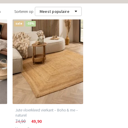
n
Sorteren op
Meest populaire
sale
-33%
Meest populaire
Nieuwste
Laagste prijs (m²)
Hoogste prijs (m²)
Jute vloerkleed vierkant – Boho & me –
naturel
74,90
49,90