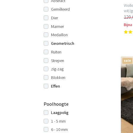
Abstract
Wolle
Gemêleerd
wit/gr
120,
Dier
Bijna
Marmer
Medaillon
Geometrisch
Ruiten
Strepen
sale
zig-zag
Blokken
Effen
Poolhoogte
Laagpolig
1 - 5 mm
6 - 10 mm