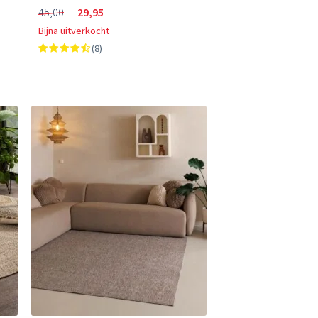
45,00
29,95
Bijna uitverkocht
(8)