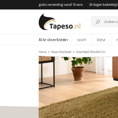
Skip
gratis verzending vanaf 70 euro
30 dagen bedenktijd
to
content
Zoeken
naar:
Alle vloerkleden
soort
kleur
Home
Maat Vloerkleed
Vloerkleed 300x300 Cm