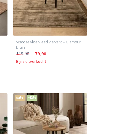
Viscose vloerkleed vierkant – Glamour
bruin
119,90
79,90
Bijna uitverkocht
sale
-42%