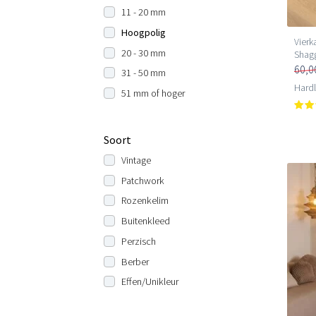
11 - 20 mm
Hoogpolig
Vierk
20 - 30 mm
Shagg
60,0
31 - 50 mm
Hard
51 mm of hoger
Soort
Vintage
Patchwork
Rozenkelim
Buitenkleed
Perzisch
Berber
Effen/Unikleur