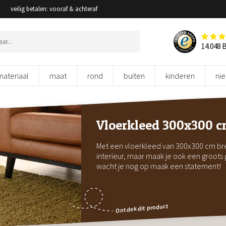
veilig betalen: vooraf & achteraf
14.048 
materiaal
maat
rond
buiten
kinderen
ni
Vloerkleed 300x300 
Met een vloerkleed van 300x300 cm breng
interieur, maar maak je ook een groots 
wacht je nog op maak een statement!
Ontdek dit product