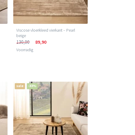
Viscose vloerkleed vierkant – Pearl
beige
130,00
89,90
Voorradig
sale
-33%