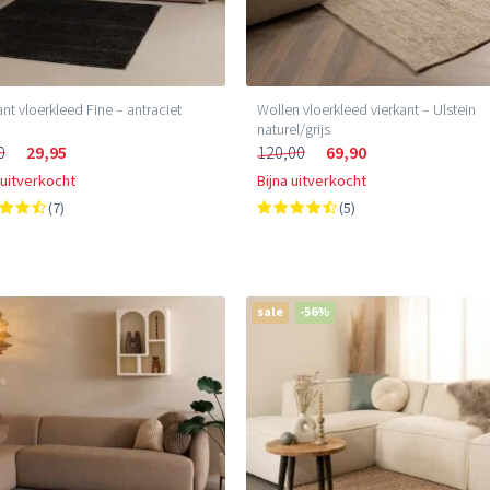
ant vloerkleed Fine – antraciet
Wollen vloerkleed vierkant – Ulstein
naturel/grijs
0
29,95
120,00
69,90
 uitverkocht
Bijna uitverkocht
(7)
(5)
sale
-56%