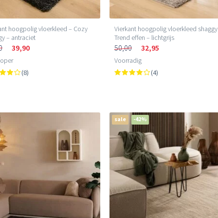
ant hoogpolig vloerkleed – Cozy
Vierkant hoogpolig vloerkleed shaggy
y – antraciet
Trend effen – lichtgrijs
0
39,90
50,00
32,95
loper
Voorradig
(8)
(4)
sale
-42%