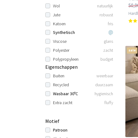
50,0
Wol
natuurlijk
Hard
Jute
robuust
Katoen
fris
Synthetisch
Viscose
glans
Polyester
zacht
sale
Polypropyleen
budget
Eigenschappen
Buiten
weerbaar
Recycled
duurzaam
Wasbaar 30ºC
hygienisch
Extra zacht
fluffy
Motief
Patroon