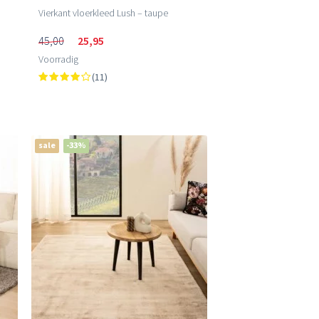
Vierkant vloerkleed Lush – taupe
45,00
25,95
Voorradig
(11)
sale
-33%