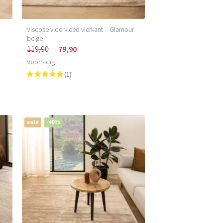
Viscose vloerkleed vierkant – Glamour
beige
119,90
79,90
Voorradig
(1)
sale
-40%