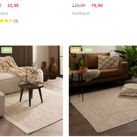
0
32,95
119,90
79,90
loper
Hardloper
(9)
-42%
sale
-30%