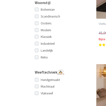
Woonstijl
Bohemian
Scandinavisch
Oosters
Vierk
Modern
45,0
Klassiek
Bijna
Industrieel
Landelijk
Retro
Weeftechniek
Handgemaakt
Machinaal
Vlakweef