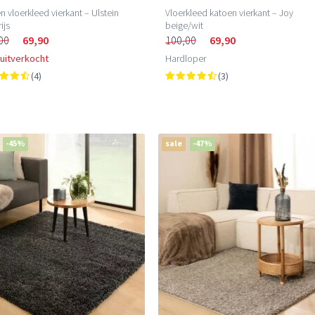
n vloerkleed vierkant – Ulstein
Vloerkleed katoen vierkant – Joy
ijs
beige/wit
00
69,90
100,00
69,90
 uitverkocht
Hardloper
(4)
(3)
-45%
sale
-47%