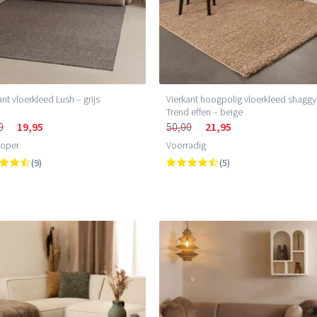
ant vloerkleed Lush – grijs
Vierkant hoogpolig vloerkleed shaggy
Trend effen – beige
0
19,95
50,00
21,95
loper
Voorradig
(9)
(5)