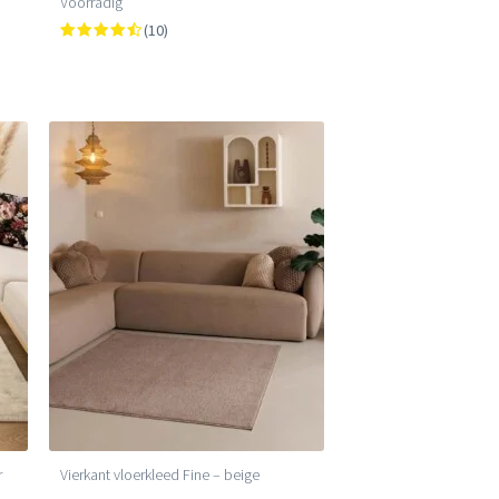
Voorradig
(10)
r
Vierkant vloerkleed Fine – beige