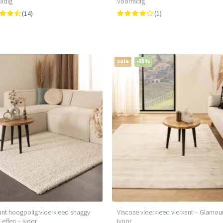
adig
Voorradig
(14)
(1)
sale
-33%
ant hoogpolig vloerkleed shaggy
Viscose vloerkleed vierkant – Glamou
 effen – ivoor
ivoor