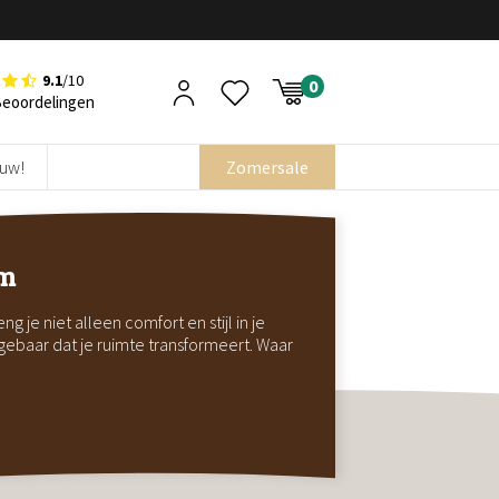
9.1
/10
Beoordelingen
euw!
Zomersale
cm
 je niet alleen comfort en stijl in je
gebaar dat je ruimte transformeert. Waar