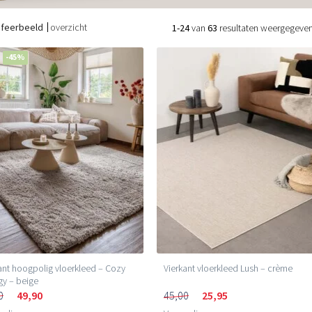
sfeerbeeld
overzicht
1-24
van
63
resultaten weergegeve
-45%
ant hoogpolig vloerkleed – Cozy
Vierkant vloerkleed Lush – crème
y – beige
0
49,90
45,00
25,95