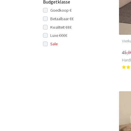
Budgetklasse
Goedkoop €
Betaalbaar €€
Kwaliteit €€€
Luxe €€€€
Vierk
Sale
45,0
Hard