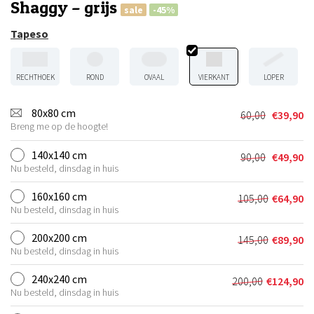
Shaggy – grijs
sale
-45%
Tapeso
RECHTHOEK
ROND
OVAAL
VIERKANT
LOPER
80x80 cm
60,00
€
39,90
Oorspronkel
Huidige
Breng me op de hoogte!
prijs
prijs
was:
is:
140x140 cm
90,00
€
49,90
Oorspronkel
Huidige
€60,00.
€39,90.
Nu besteld, dinsdag in huis
prijs
prijs
was:
is:
160x160 cm
105,00
€
64,90
Oorspronkel
Huidige
€90,00.
€49,90.
Nu besteld, dinsdag in huis
prijs
prijs
was:
is:
200x200 cm
145,00
€
89,90
Oorspronkel
Huidige
€105,00.
€64,90.
Nu besteld, dinsdag in huis
prijs
prijs
was:
is:
240x240 cm
200,00
€
124,90
Oorspronkeli
Huidige
€145,00.
€89,90.
Nu besteld, dinsdag in huis
prijs
prijs