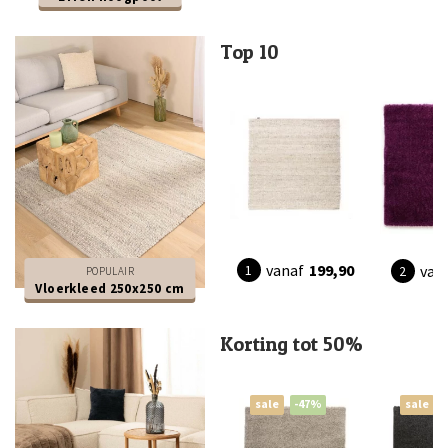
Top 10
vanaf
199,90
van
POPULAIR
Vloerkleed 250x250 cm
Korting tot 50%
sale
-47%
sale