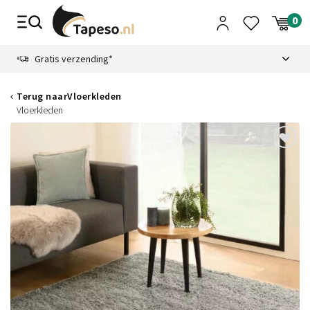
Skip
to
content
9.1
Gratis verzending*
Terug naar
Vloerkleden
Vloerkleden