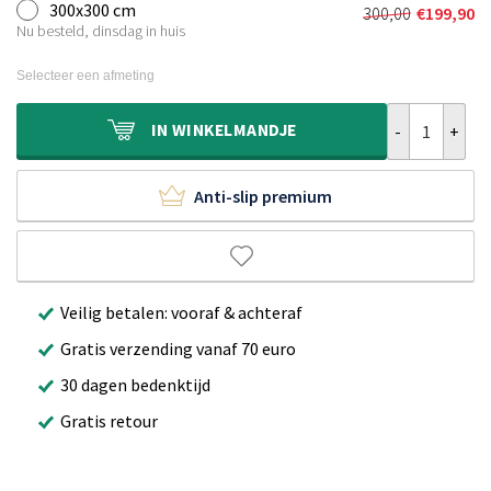
was:
is:
300x300 cm
300,00
€
199,90
Oorspronkeli
Huidige
€200,00.
€124,90.
Nu besteld, dinsdag in huis
prijs
prijs
was:
is:
Selecteer een afmeting
€300,00.
€199,90.
Vierkant hoogp
IN
WINKELMANDJE
Anti-slip premium
Veilig betalen: vooraf & achteraf
Gratis verzending vanaf 70 euro
30 dagen bedenktijd
Gratis retour