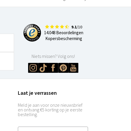
9.1
/10
14.048 Beoordelingen
Kopersbescherming
Niets missen? Volg ons!
Laat je verrassen
Meld je aan voor onze nieuwsbrief
en ontvang €5 korting op je eerste
bestelling.
E-mailadres