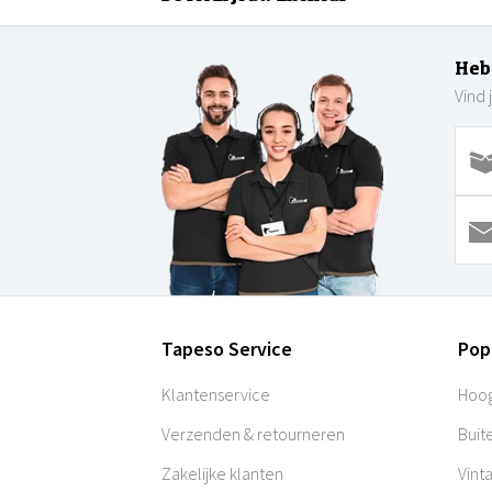
Heb
Vind 
Tapeso Service
Pop
Klantenservice
Hoog
Verzenden & retourneren
Buit
Zakelijke klanten
Vint