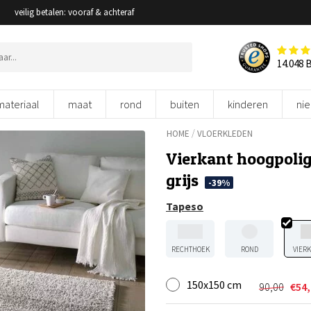
veilig betalen: vooraf & achteraf
14.048 
materiaal
maat
rond
buiten
kinderen
ni
/
HOME
VLOERKLEDEN
Vierkant hoogpolig 
grijs
-39%
Tapeso
RECHTHOEK
ROND
VIER
150x150 cm
90,00
€
54
Oorspron
Huidige
prijs
prijs