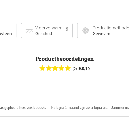
Vloerverwarming
Productiemethod
pyleen
Geschikt
Geweven
Productbeoordelingen
9.0
(2)
/10
was geplooid heel veel bobbels in. Na bijna 1 maand zijn ze er bijna uit.... Jammer m