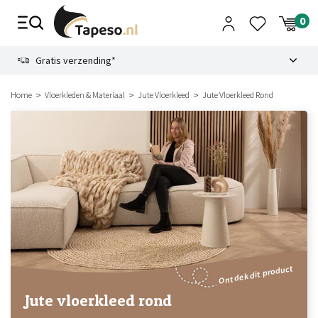
Skip
to
content
9.1
Gratis verzending*
Home
Vloerkleden & Materiaal
Jute Vloerkleed
Jute Vloerkleed Rond
Ontdek dit product
Jute vloerkleed rond