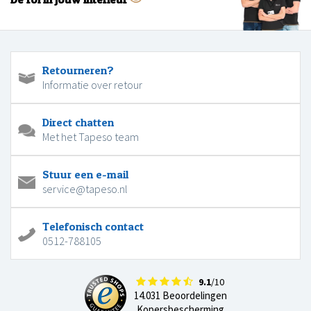
Retourneren?
Informatie over retour
Direct chatten
Met het Tapeso team
Stuur een e-mail
service@tapeso.nl
Telefonisch contact
0512-788105
9.1
/10
14.031 Beoordelingen
Kopersbescherming