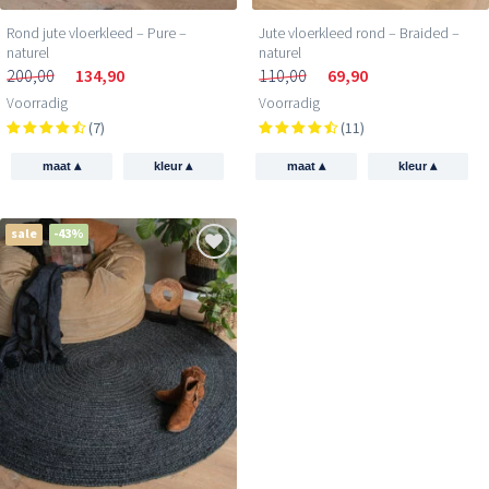
Rond jute vloerkleed – Pure –
Jute vloerkleed rond – Braided –
naturel
naturel
200,00
134,90
110,00
69,90
Voorradig
Voorradig
(7)
(11)
▴
▴
▴
▴
maat
kleur
maat
kleur
sale
-43%