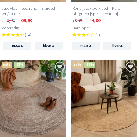
Jute vloerkleed rond – Braided –
Rond jute vloerkleed – Pure –
wit/naturel
olijfgroen [special edition]
110,00
69,90
70,00
44,90
Voorradig
Hardloper
(14)
(7)
▴
▴
▴
▴
maat
kleur
maat
kleur
sale
-33%
sale
-38%