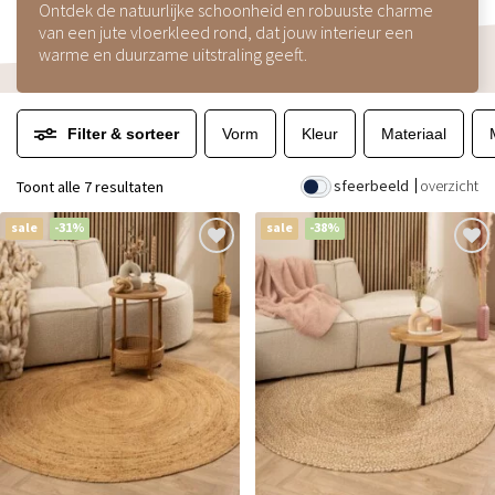
Ontdek de natuurlijke schoonheid en robuuste charme
van een jute vloerkleed rond, dat jouw interieur een
warme en duurzame uitstraling geeft.
Filter & sorteer
Vorm
Kleur
Materiaal
sfeerbeeld
overzicht
Toont alle 7 resultaten
sale
-31%
sale
-38%