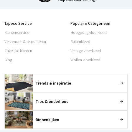
Tapeso Service
Populaire Categorieën
Klantenservice
Hoogpolig vloerkleed
Verzenden & retourneren
Buitenkleed
Zakelijke klanten
Vintage vloerkleed
Blog
Wollen vloerkleed
Trends & inspiratie
Tips & onderhoud
Binnenkijken