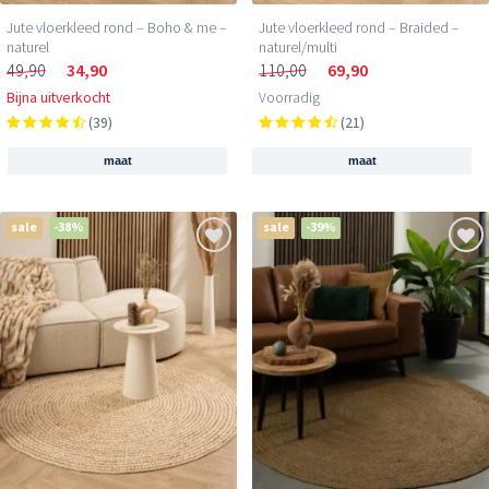
Jute vloerkleed rond – Boho & me –
Jute vloerkleed rond – Braided –
naturel
naturel/multi
49,90
34,90
110,00
69,90
Bijna uitverkocht
Voorradig
(39)
(21)
maat
maat
sale
-38%
sale
-39%