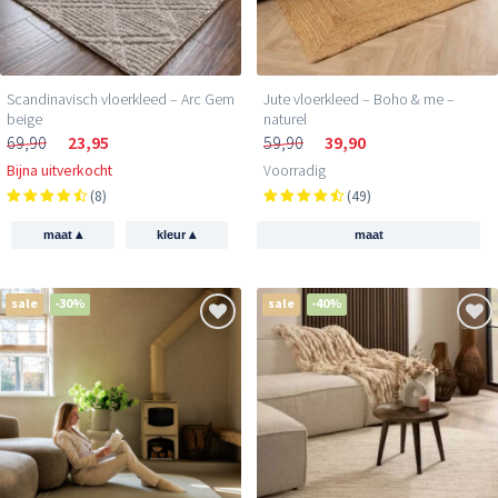
Scandinavisch vloerkleed – Arc Gem
Jute vloerkleed – Boho & me –
beige
naturel
69,90
23,95
59,90
39,90
Bijna uitverkocht
Voorradig
(8)
(49)
▴
▴
maat
kleur
maat
sale
-30%
sale
-40%