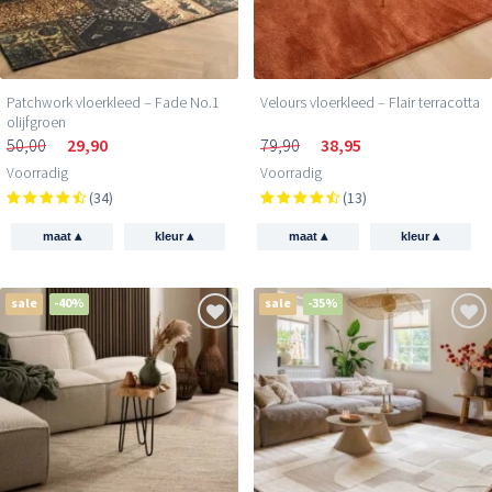
Patchwork vloerkleed – Fade No.1
Velours vloerkleed – Flair terracotta
olijfgroen
50,00
29,90
79,90
38,95
Voorradig
Voorradig
(34)
(13)
▴
▴
▴
▴
maat
kleur
maat
kleur
sale
-40%
sale
-35%