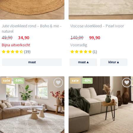
Jute vloerkleed rond – Boho & me –
Viscose vloerkleed – Pearl ivoor
naturel
49,90
34,90
140,00
99,90
Bijna uitverkocht
Voorradig
(39)
(1)
▴
▴
maat
maat
kleur
sale
-59%
sale
-40%