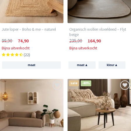
Jute loper – Boho & me – naturel
Organisch wollen vloerkleed – Flyt
beige
99,90
74,90
235,00
164,90
Bijna uitverkocht
Bijna uitverkocht
(22)
▴
▴
maat
maat
kleur
sale
-40%