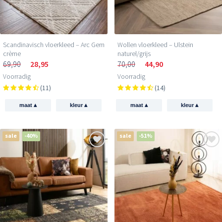
Scandinavisch vloerkleed – Arc Gem
Wollen vloerkleed – Ulstein
crème
naturel/grijs
69,90
28,95
70,00
44,90
Voorradig
Voorradig
(11)
(14)
▴
▴
▴
▴
maat
kleur
maat
kleur
sale
-40%
sale
-51%