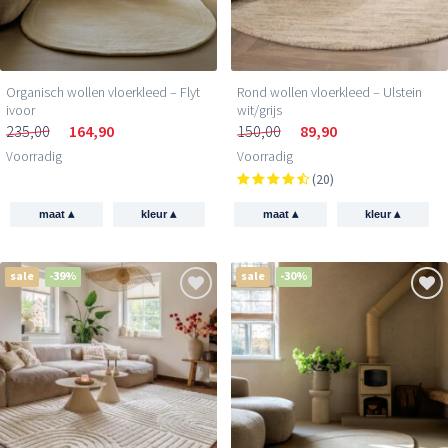
Organisch wollen vloerkleed – Flyt
Rond wollen vloerkleed – Ulstein
ivoor
wit/grijs
235,00
164,90
150,00
89,90
Voorradig
Voorradig
(20)
▴
▴
▴
▴
maat
kleur
maat
kleur
sale
-39%
sale
-30%