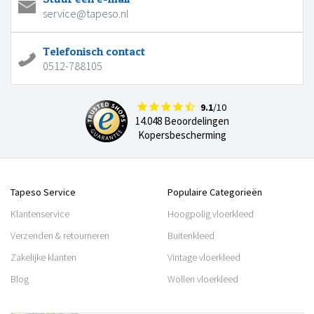
service@tapeso.nl
Telefonisch contact
0512-788105
9.1
/10
14.048 Beoordelingen
Kopersbescherming
Tapeso Service
Populaire Categorieën
Klantenservice
Hoogpolig vloerkleed
Verzenden & retourneren
Buitenkleed
Zakelijke klanten
Vintage vloerkleed
Blog
Wollen vloerkleed