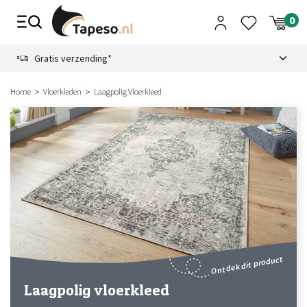
Skip
to
content
9.1
Gratis verzending*
Home
Vloerkleden
Laagpolig Vloerkleed
Ontdek dit product
Laagpolig vloerkleed