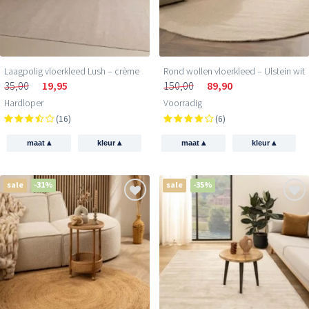
Laagpolig vloerkleed Lush – crème
Rond wollen vloerkleed – Ulstein wit
35,00
19,95
150,00
89,90
Hardloper
Voorradig
(16)
(6)
▴
▴
▴
▴
maat
kleur
maat
kleur
sale
-31%
sale
-35%