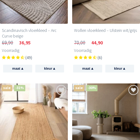
Scandinavisch vloerkleed – Arc
Wollen vloerkleed – Ulstein wit/grijs
Curve beige
69,90
36,95
70,00
44,90
Voorradig
Voorradig
(49)
(6)
▴
▴
▴
▴
maat
kleur
maat
kleur
sale
-31%
sale
-30%