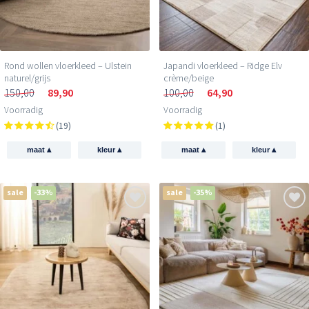
Rond wollen vloerkleed – Ulstein
Japandi vloerkleed – Ridge Elv
naturel/grijs
crème/beige
150,00
89,90
100,00
64,90
Voorradig
Voorradig
(19)
(1)
▴
▴
▴
▴
maat
kleur
maat
kleur
sale
-33%
sale
-35%