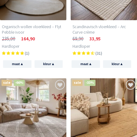
Organisch wollen vloerkleed – Flyt
Scandinavisch vloerkleed – Arc
Pebble ivoor
Curve crème
235,00
164,90
69,90
33,95
Hardloper
Hardloper
(1)
(31)
▴
▴
▴
▴
maat
kleur
maat
kleur
sale
-66%
sale
-33%