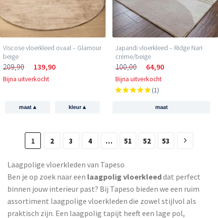
Viscose vloerkleed ovaal – Glamour
Japandi vloerkleed – Ridge Nari
beige
crème/beige
209,90
139,90
100,00
64,90
Bijna uitverkocht
Bijna uitverkocht
(1)
▴
▴
maat
kleur
maat
1
2
3
4
…
51
52
53
Laagpolige vloerkleden van Tapeso
Ben je op zoek naar een
laagpolig vloerkleed
dat perfect
binnen jouw interieur past? Bij Tapeso bieden we een ruim
assortiment laagpolige vloerkleden die zowel stijlvol als
praktisch zijn. Een laagpolig tapijt heeft een lage pol,