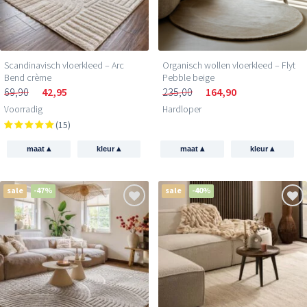
Scandinavisch vloerkleed – Arc
Organisch wollen vloerkleed – Flyt
Bend crème
Pebble beige
69,90
42,95
235,00
164,90
Voorradig
Hardloper
(15)
▴
▴
▴
▴
maat
kleur
maat
kleur
sale
-47%
sale
-40%