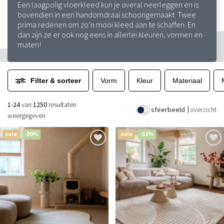
Een laagpolig vloerkleed kun je overal neerleggen en is
bovendien in een handomdraai schoongemaakt. Twee
prima redenen om zo’n mooi kleed aan te schaffen. En
dan zijn ze er ook nog eens in allerlei kleuren, vormen en
maten!
Filter & sorteer
Vorm
Kleur
Materiaal
1-24
van
1250
resultaten
sfeerbeeld
overzicht
weergegeven
sale
-30%
sale
-51%