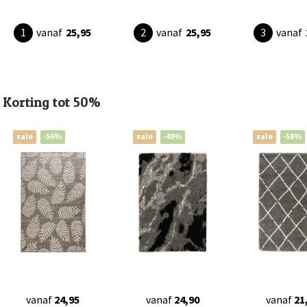
vanaf
25,95
vanaf
25,95
vanaf
Korting tot 50%
sale
-56%
sale
-49%
sale
-58%
vanaf
24,95
vanaf
24,90
vanaf
21