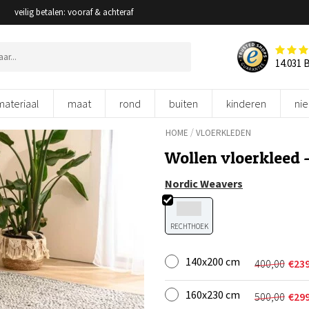
veilig betalen: vooraf & achteraf
14.031 
materiaal
maat
rond
buiten
kinderen
ni
/
HOME
VLOERKLEDEN
Wollen vloerkleed –
Nordic Weavers
RECHTHOEK
140x200 cm
400,00
€
23
Oorspron
Huidige
prijs
prijs
160x230 cm
was:
is:
500,00
€
29
Oorspron
Huidige