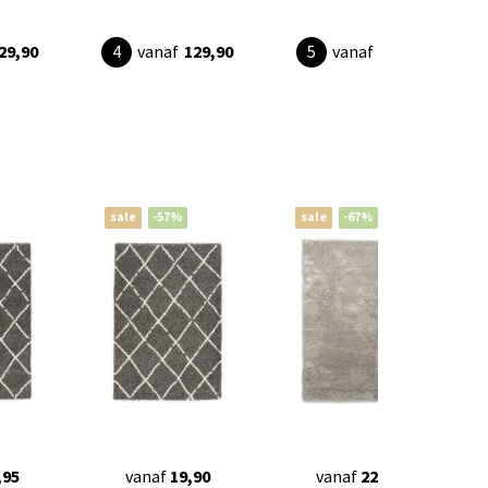
29,90
vanaf
129,90
vanaf
89,90
sale
-57%
sale
-67%
,95
vanaf
19,90
vanaf
22,95