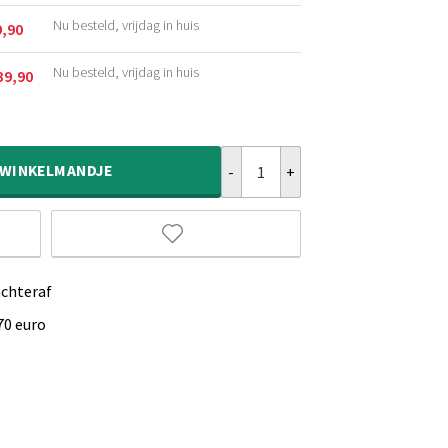
Nu besteld, vrijdag in huis
9,90
kelijke
Nu besteld, vrijdag in huis
39,90
kelijke
0.
Wollen vloerkleed - Agder grijs aa
WINKELMANDJE
achteraf
70 euro