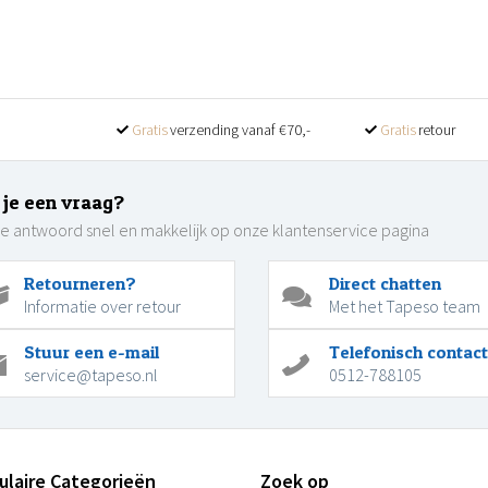
Gratis
verzending vanaf €70,-
Gratis
retour
 je een vraag?
je antwoord snel en makkelijk op onze klantenservice pagina
Retourneren?
Direct chatten
Informatie over retour
Met het Tapeso team
Stuur een e-mail
Telefonisch contact
service@tapeso.nl
0512-788105
ulaire Categorieën
Zoek op