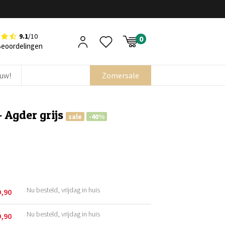
9.1
/10
Beoordelingen
euw!
Zomersale
 Agder grijs
sale
-40%
Nu besteld, vrijdag in huis
9,90
kelijke
Nu besteld, vrijdag in huis
9,90
kelijke