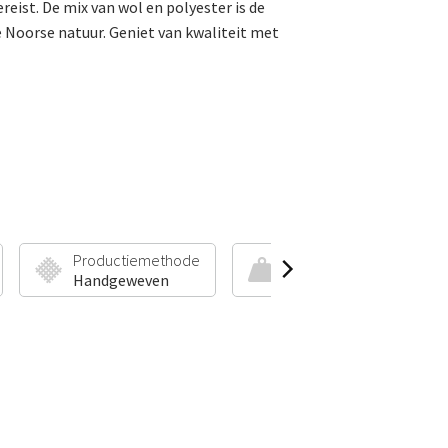
eist. De mix van wol en polyester is de
e Noorse natuur. Geniet van kwaliteit met
Productiemethode
Poolhoogte & Gewicht
Handgeweven
5 mm | 2400 g/m²