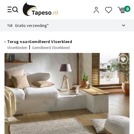
Skip
to
content
9.1
Gratis verzending*
Terug naar
Gemêleerd Vloerkleed
Vloerkleden
Gemêleerd Vloerkleed