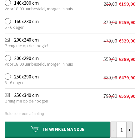
was:
is:
140x200 cm
280,00
€
199,90
Oorspronkeli
Huidige
€210,00.
€149,90.
Voor 18:00 uur besteld, morgen in huis
prijs
prijs
was:
is:
160x230 cm
370,00
€
259,90
Oorspronkeli
Huidige
€280,00.
€199,90.
5 - 6 dagen
prijs
prijs
was:
is:
200x240 cm
470,00
€
329,90
Oorspronkeli
Huidige
€370,00.
€259,90.
Breng me op de hoogte!
prijs
prijs
was:
is:
200x290 cm
550,00
€
389,90
Oorspronkeli
Huidige
€470,00.
€329,90.
Voor 18:00 uur besteld, morgen in huis
prijs
prijs
was:
is:
250x290 cm
680,00
€
479,90
Oorspronkeli
Huidige
€550,00.
€389,90.
5 - 6 dagen
prijs
prijs
was:
is:
250x340 cm
790,00
€
559,90
Oorspronkeli
Huidige
€680,00.
€479,90.
Breng me op de hoogte!
prijs
prijs
was:
is:
Selecteer een afmeting
€790,00.
€559,90.
Wollen vloerkl
IN
WINKELMANDJE