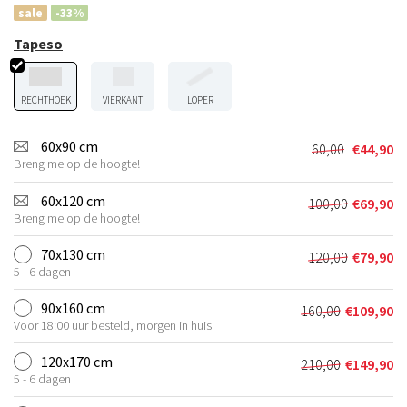
sale
-33%
Tapeso
RECHTHOEK
VIERKANT
LOPER
60x90 cm
60,00
€
44,90
Oorspronkel
Huidige
Breng me op de hoogte!
prijs
prijs
was:
is:
60x120 cm
100,00
€
69,90
Oorspronkel
Huidige
€60,00.
€44,90.
Breng me op de hoogte!
prijs
prijs
was:
is:
70x130 cm
120,00
€
79,90
Oorspronkel
Huidige
€100,00.
€69,90.
5 - 6 dagen
prijs
prijs
was:
is:
90x160 cm
160,00
€
109,90
Oorspronkeli
Huidige
€120,00.
€79,90.
Voor 18:00 uur besteld, morgen in huis
prijs
prijs
was:
is:
120x170 cm
210,00
€
149,90
Oorspronkeli
Huidige
€160,00.
€109,90.
5 - 6 dagen
prijs
prijs