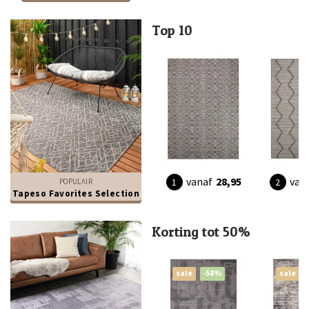
Top 10
vanaf
28,95
van
POPULAIR
Tapeso Favorites Selection
Korting tot 50%
sale
-58%
sale