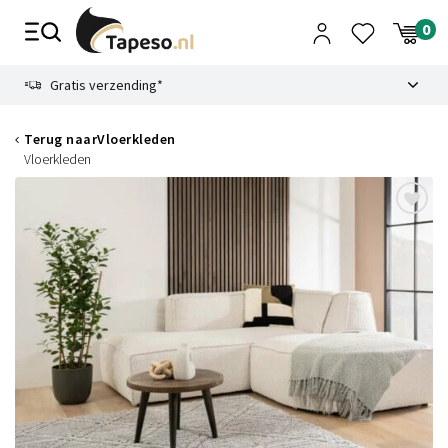
Skip
to
content
9.1
Gratis verzending*
Terug naar
Vloerkleden
Vloerkleden