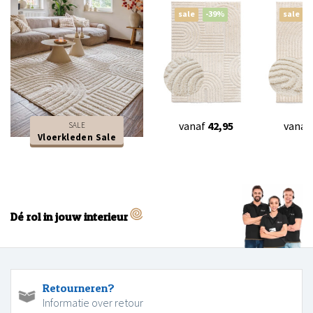
sale
-39%
sale
vanaf
42,95
vanaf
SALE
Vloerkleden Sale
Dé rol in jouw interieur
Retourneren?
Informatie over retour