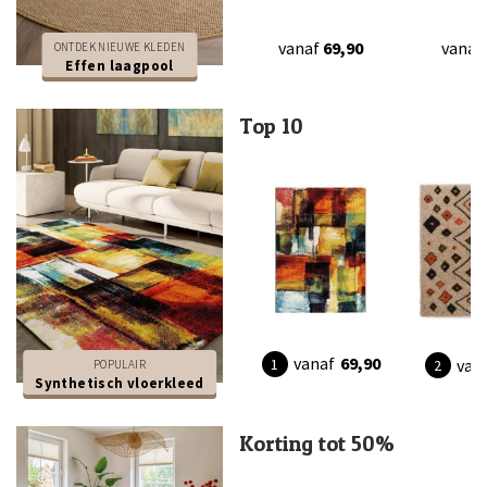
vanaf
69,90
vanaf
ONTDEK NIEUWE KLEDEN
Effen laagpool
Top 10
vanaf
69,90
van
POPULAIR
Synthetisch vloerkleed
Korting tot 50%