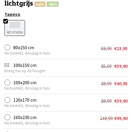
lichtgrijs
sale
-66%
Tapeso
RECHTHOEK
80x150 cm
69,90
€
23,95
Oorspronkel
Huidige
Nu besteld, dinsdag in huis
prijs
prijs
was:
is:
100x150 cm
85,00
€
59,90
Oorspronkel
Huidige
€69,90.
€23,95.
Breng me op de hoogte!
prijs
prijs
was:
is:
100x200 cm
89,90
€
40,95
Oorspronkel
Huidige
€85,00.
€59,90.
Nu besteld, dinsdag in huis
prijs
prijs
was:
is:
120x170 cm
89,90
€
59,90
Oorspronkel
Huidige
€89,90.
€40,95.
Nu besteld, dinsdag in huis
prijs
prijs
was:
is:
160x230 cm
149,90
€
99,90
Oorspronkel
Huidige
€89,90.
€59,90.
Nu besteld, dinsdag in huis
prijs
prijs