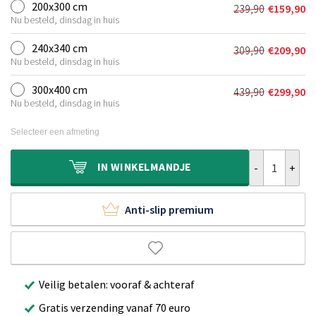
was:
is:
200x300 cm
239,90
€
159,90
Oorspronkeli
Huidige
€149,90.
€99,90.
Nu besteld, dinsdag in huis
prijs
prijs
was:
is:
240x340 cm
309,90
€
209,90
Oorspronkeli
Huidige
€239,90.
€159,90.
Nu besteld, dinsdag in huis
prijs
prijs
was:
is:
300x400 cm
439,90
€
299,90
Oorspronkeli
Huidige
€309,90.
€209,90.
Nu besteld, dinsdag in huis
prijs
prijs
was:
is:
Selecteer een afmeting
€439,90.
€299,90.
Scandinavisch 
IN
WINKELMANDJE
Anti-slip premium
Veilig betalen: vooraf & achteraf
Gratis verzending vanaf 70 euro