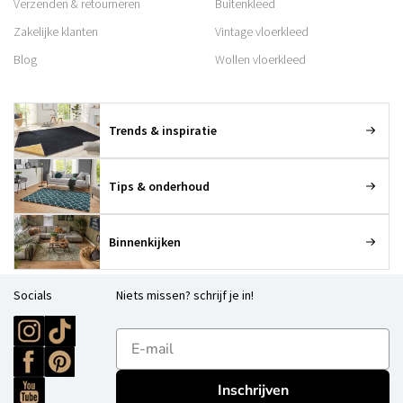
Verzenden & retourneren
Buitenkleed
Zakelijke klanten
Vintage vloerkleed
Blog
Wollen vloerkleed
Trends & inspiratie
Tips & onderhoud
Binnenkijken
Socials
Niets missen? schrijf je in!
E-mailadres
Inschrijven