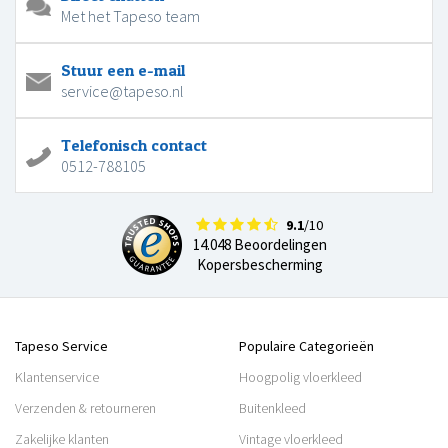
Met het Tapeso team
Stuur een e-mail
service@tapeso.nl
Telefonisch contact
0512-788105
9.1
/10
14.048 Beoordelingen
Kopersbescherming
Tapeso Service
Populaire Categorieën
Klantenservice
Hoogpolig vloerkleed
Verzenden & retourneren
Buitenkleed
Zakelijke klanten
Vintage vloerkleed