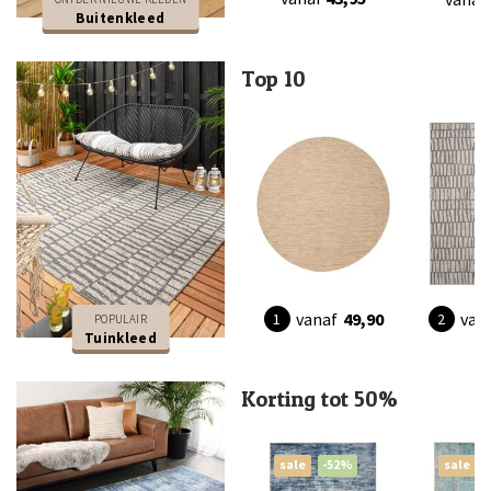
Buitenkleed
Top 10
vanaf
49,90
van
POPULAIR
Tuinkleed
Korting tot 50%
sale
-52%
sale