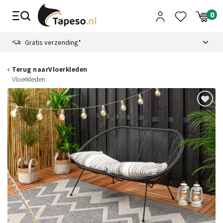
Skip
to
content
9.1
Gratis verzending*
Terug naar
Vloerkleden
Vloerkleden