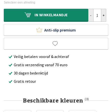
was:
is:
Selecteer een afmeting
€230,00.
€120,95.
Buitenkleed z
IN
WINKELMANDJE
Anti-slip premium
Veilig betalen: vooraf & achteraf
Gratis verzending vanaf 70 euro
30 dagen bedenktijd
Gratis retour
Beschikbare kleuren
(3)