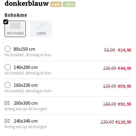
donkerblauw
sale
-55%
Boho&me
RECHTHOEK
LOPER
80x150 cm
50,00
€
24,95
Oorspronkel
Huidige
Nu besteld, dinsdag in huis
prijs
prijs
was:
is:
140x200 cm
100,00
€
44,95
Oorspronkel
Huidige
€50,00.
€24,95.
Nu besteld, dinsdag in huis
prijs
prijs
was:
is:
160x230 cm
130,00
€
59,95
Oorspronkel
Huidige
€100,00.
€44,95.
Nu besteld, dinsdag in huis
prijs
prijs
was:
is:
200x300 cm
180,00
€
93,95
Oorspronkel
Huidige
€130,00.
€59,95.
Breng me op de hoogte!
prijs
prijs
was:
is:
240x340 cm
230,00
€
120,95
Oorspronkeli
Huidige
€180,00.
€93,95.
Breng me op de hoogte!
prijs
prijs