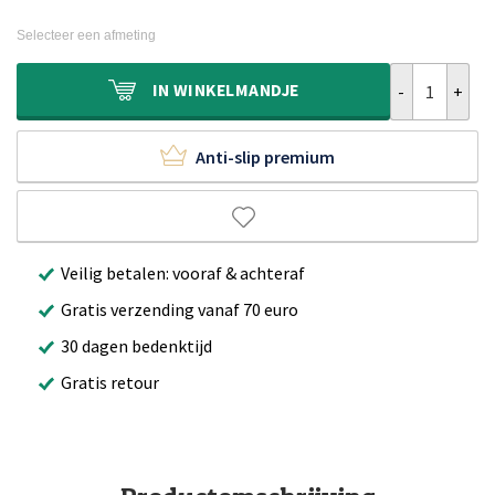
prijs
prijs
was:
is:
Selecteer een afmeting
€109,90.
€55,95.
Loper Corisa 
IN
WINKELMANDJE
Anti-slip premium
Veilig betalen: vooraf & achteraf
Gratis verzending vanaf 70 euro
30 dagen bedenktijd
Gratis retour