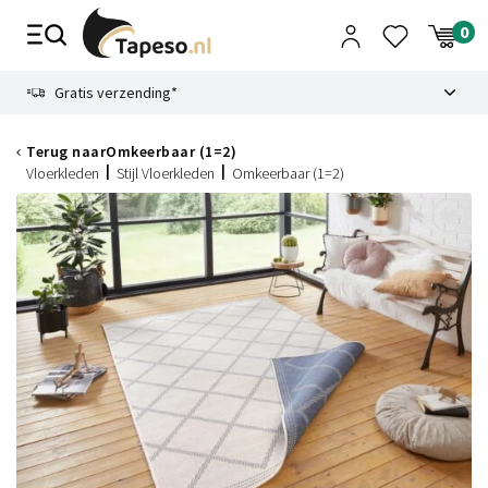
Skip
to
content
9.1
Gratis verzending*
Terug naar
Omkeerbaar (1=2)
Vloerkleden
Stijl Vloerkleden
Omkeerbaar (1=2)