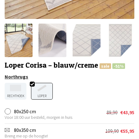
Loper Corisa – blauw/creme
sale
-51%
Northrugs
RECHTHOEK
LOPER
80x250 cm
89,90
€
43,95
Oorspronkel
Huidige
Voor 18:00 uur besteld, morgen in huis
prijs
prijs
was:
is:
80x350 cm
109,90
€
55,95
Oorspronkel
Huidige
€89,90.
€43,95.
Breng me op de hoogte!