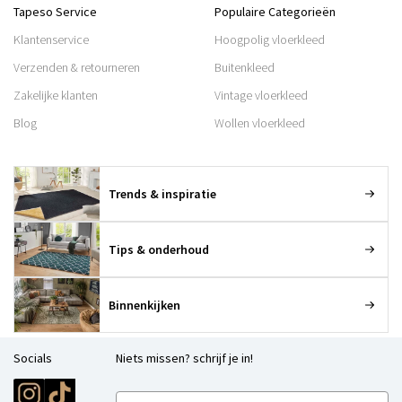
Tapeso Service
Populaire Categorieën
Klantenservice
Hoogpolig vloerkleed
Verzenden & retourneren
Buitenkleed
Zakelijke klanten
Vintage vloerkleed
Blog
Wollen vloerkleed
Trends & inspiratie
Tips & onderhoud
Binnenkijken
Socials
Niets missen? schrijf je in!