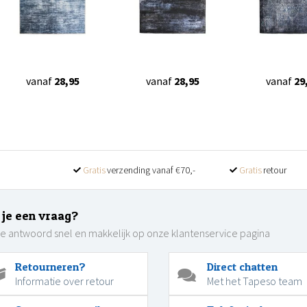
vanaf
28,95
vanaf
28,95
vanaf
29
Gratis
verzending vanaf €70,-
Gratis
retour
 je een vraag?
je antwoord snel en makkelijk op onze klantenservice pagina
Retourneren?
Direct chatten
Informatie over retour
Met het Tapeso team