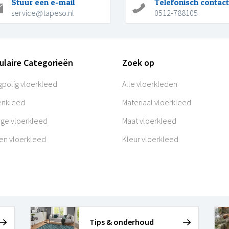
Stuur een e-mail
Telefonisch contact
service@tapeso.nl
0512-788105
ulaire Categorieën
Zoek op
polig vloerkleed
Alle vloerkleden
enkleed
Materiaal vloerkleed
age vloerkleed
Maat vloerkleed
en vloerkleed
Kleur vloerkleed
Tips & onderhoud