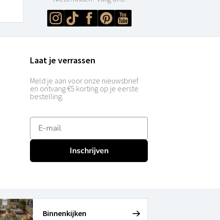
Laat je verrassen
Meld je aan voor onze nieuwsbrief
en ontvang €5 korting op je eerste
bestelling.
E-mailadres
Inschrijven
Binnenkijken