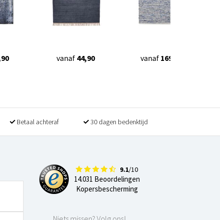
,90
vanaf
44,90
vanaf
169,90
Betaal achteraf
30 dagen bedenktijd
9.1
/10
14.031 Beoordelingen
Kopersbescherming
Niets missen? Volg ons!