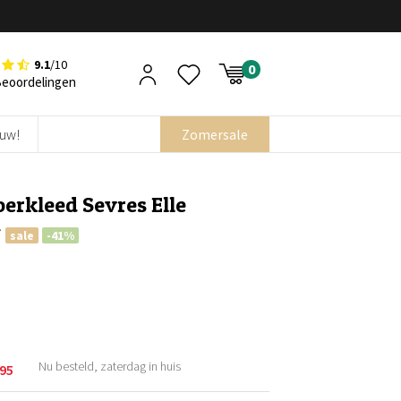
9.1
/10
Beoordelingen
euw!
Zomersale
erkleed Sevres Elle
w
sale
-41%
Nu besteld, zaterdag in huis
,95
kelijke