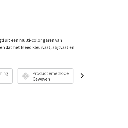
d uit een multi-color garen van
dat het kleed kleurvast, slijtvast en
ming
Productiemethode
Poolhoogte & Gew
Geweven
4 mm | 925 g/m²