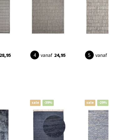
28,95
vanaf
24,95
vanaf
28,95
sale
-39%
sale
-29%