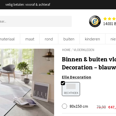
veilig betalen: vooraf & achteraf
14.031 
materiaal
maat
rond
buiten
kinderen
ni
/
HOME
VLOERKLEDEN
Binnen & buiten vlo
Decoration – blau
Elle Decoration
RECHTHOEK
80x150 cm
79,90
€
47
Oorspron
Huidige
prijs
prijs