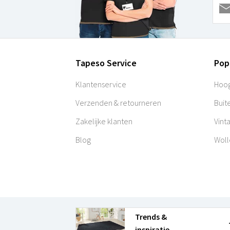
Tapeso Service
Pop
Klantenservice
Hoog
Verzenden & retourneren
Buit
Zakelijke klanten
Vint
Blog
Woll
Trends &
inspiratie