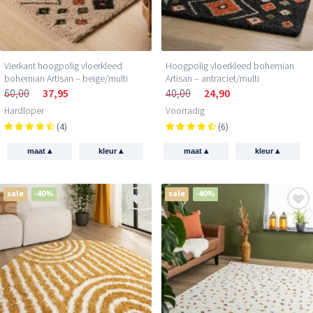
Vierkant hoogpolig vloerkleed
Hoogpolig vloerkleed bohemian
bohemian Artisan – beige/multi
Artisan – antraciet/multi
60,00
37,95
40,00
24,90
Hardloper
Voorradig
(4)
(6)
▴
▴
▴
▴
maat
kleur
maat
kleur
sale
-40%
sale
-40%