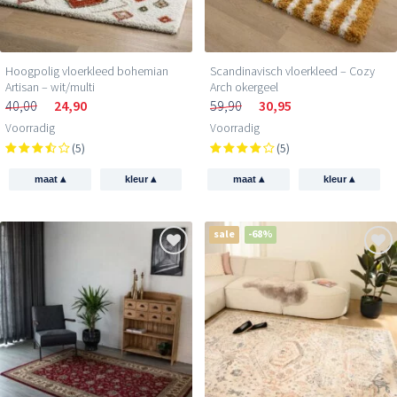
Hoogpolig vloerkleed bohemian
Scandinavisch vloerkleed – Cozy
Artisan – wit/multi
Arch okergeel
40,00
24,90
59,90
30,95
Voorradig
Voorradig
(5)
(5)
▴
▴
▴
▴
maat
kleur
maat
kleur
sale
-68%