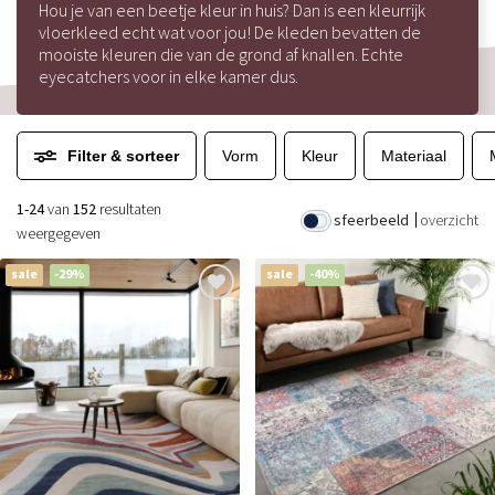
Hou je van een beetje kleur in huis? Dan is een kleurrijk
vloerkleed echt wat voor jou! De kleden bevatten de
mooiste kleuren die van de grond af knallen. Echte
eyecatchers voor in elke kamer dus.
Filter & sorteer
Vorm
Kleur
Materiaal
1-24
van
152
resultaten
sfeerbeeld
overzicht
weergegeven
sale
-29%
sale
-40%