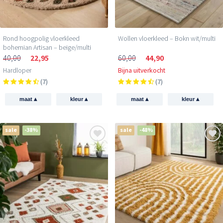
Rond hoogpolig vloerkleed
Wollen vloerkleed – Bokn wit/multi
bohemian Artisan – beige/multi
40,00
22,95
60,00
44,90
Hardloper
Bijna uitverkocht
(7)
(7)
▴
▴
▴
▴
maat
kleur
maat
kleur
sale
-38%
sale
-48%