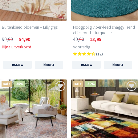
Buitenkleed bloemen – Lilly grijs
Hoogpolig vloerkleed shaggy Trend
effen rond – turquoise
90,00
54,90
40,00
13,95
Bijna uitverkocht
Voorradig
(12)
▴
▴
▴
▴
maat
kleur
maat
kleur
sale
-35%
sale
-30%