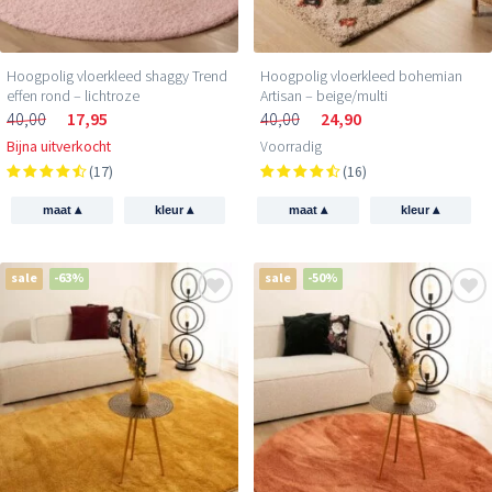
Hoogpolig vloerkleed shaggy Trend
Hoogpolig vloerkleed bohemian
effen rond – lichtroze
Artisan – beige/multi
40,00
17,95
40,00
24,90
Bijna uitverkocht
Voorradig
(17)
(16)
▴
▴
▴
▴
maat
kleur
maat
kleur
sale
-63%
sale
-50%