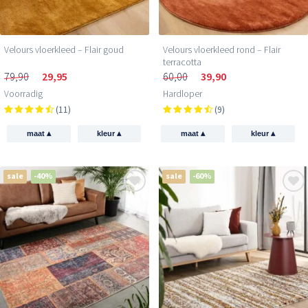
Velours vloerkleed – Flair goud
Velours vloerkleed rond – Flair
terracotta
79,90
29,95
60,00
39,90
Voorradig
Hardloper
(11)
(9)
▴
▴
▴
▴
maat
kleur
maat
kleur
sale
-40%
sale
-60%