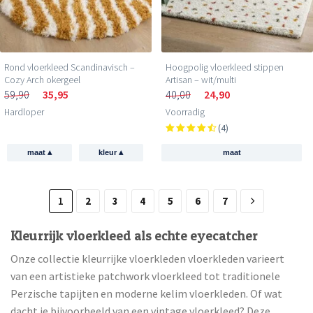
Rond vloerkleed Scandinavisch –
Hoogpolig vloerkleed stippen
Cozy Arch okergeel
Artisan – wit/multi
59,90
35,95
40,00
24,90
Hardloper
Voorradig
(4)
▴
▴
maat
kleur
maat
1
2
3
4
5
6
7
Kleurrijk vloerkleed als echte eyecatcher
Onze collectie kleurrijke vloerkleden vloerkleden varieert
van een artistieke patchwork vloerkleed tot traditionele
Perzische tapijten en moderne kelim vloerkleden. Of wat
dacht je bijvoorbeeld van een vintage vloerkleed? Deze