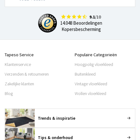
9.1
/10
14.048 Beoordelingen
Kopersbescherming
Tapeso Service
Populaire Categorieën
Klantenservice
Hoogpolig vloerkleed
Verzenden & retourneren
Buitenkleed
Zakelijke klanten
Vintage vloerkleed
Blog
Wollen vloerkleed
Trends & inspiratie
Tips & onderhoud