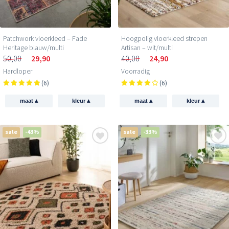
Patchwork vloerkleed – Fade
Hoogpolig vloerkleed strepen
Heritage blauw/multi
Artisan – wit/multi
50,00
29,90
40,00
24,90
Hardloper
Voorradig
(6)
(6)
▴
▴
▴
▴
maat
kleur
maat
kleur
sale
-43%
sale
-33%