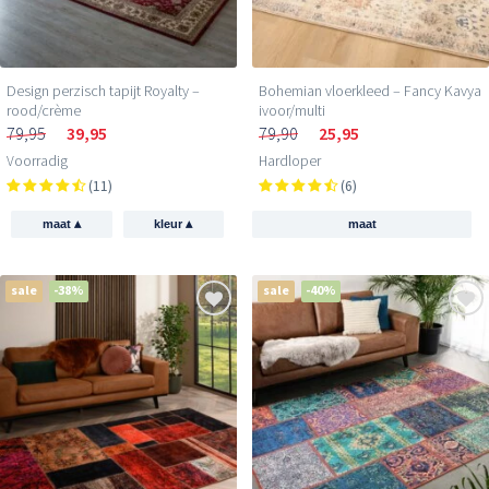
Design perzisch tapijt Royalty –
Bohemian vloerkleed – Fancy Kavya
rood/crème
ivoor/multi
79,95
39,95
79,90
25,95
Voorradig
Hardloper
(11)
(6)
▴
▴
maat
kleur
maat
sale
-38%
sale
-40%