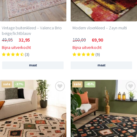
Vintage buitenkleed – Valenca Brio
Modern vloerkleed – Zayn multi
beige/lichtblauw
49,95
32,95
100,00
69,90
Bijna uitverkocht
Bijna uitverkocht
(3)
(9)
maat
maat
sale
-37%
sale
-45%