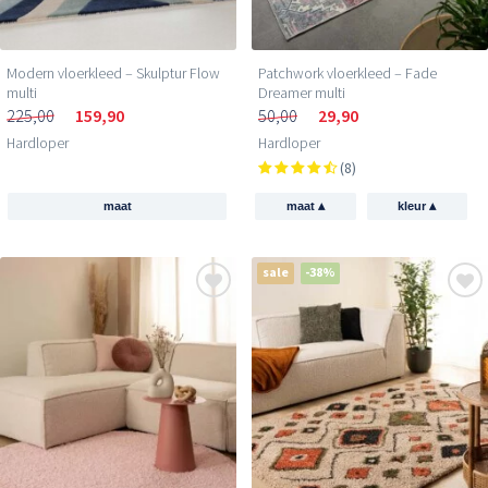
Modern vloerkleed – Skulptur Flow
Patchwork vloerkleed – Fade
multi
Dreamer multi
225,00
159,90
50,00
29,90
Hardloper
Hardloper
(8)
▴
▴
maat
maat
kleur
sale
-38%