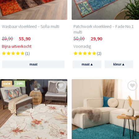
Wasbaar vloerkleed – Sofia multi
Patchwork vloerkleed – Fade No.1
multi
89,90
55,90
50,00
29,90
Bijna uitverkocht
Voorradig
(1)
(2)
▴
▴
maat
maat
kleur
sale
-39%