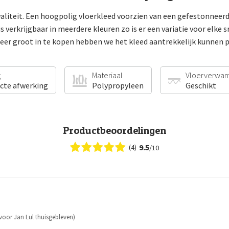
aliteit. Een hoogpolig vloerkleed voorzien van een gefestonneerd
 verkrijgbaar in meerdere kleuren zo is er een variatie voor elke 
eer groot in te kopen hebben we het kleed aantrekkelijk kunnen p
g
Materiaal
Vloerverwar
ecte afwerking
Polypropyleen
Geschikt
Productbeoordelingen
9.5
(4)
/10
oor Jan Lul thuisgebleven)