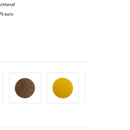
achteraf
70 euro