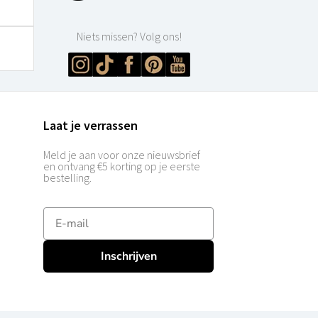
Niets missen? Volg ons!
Laat je verrassen
Meld je aan voor onze nieuwsbrief
en ontvang €5 korting op je eerste
bestelling.
E-mailadres
Inschrijven