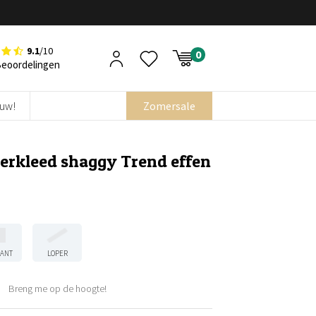
9.1
/10
Beoordelingen
euw!
Zomersale
erkleed shaggy Trend effen
KANT
LOPER
Breng me op de hoogte!
ijke