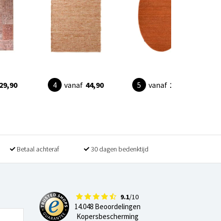
29,90
vanaf
44,90
vanaf
189,90
Betaal achteraf
30 dagen bedenktijd
9.1
/10
14.048 Beoordelingen
Kopersbescherming