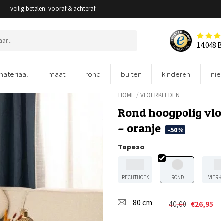
veilig betalen: vooraf & achteraf
14.048 
materiaal
maat
rond
buiten
kinderen
ni
/
HOME
VLOERKLEDEN
Rond hoogpolig vlo
– oranje
-50%
Tapeso
RECHTHOEK
ROND
VIER
80 cm
40,00
€
26,95
Oorspronkel
Huidige
prijs
prijs