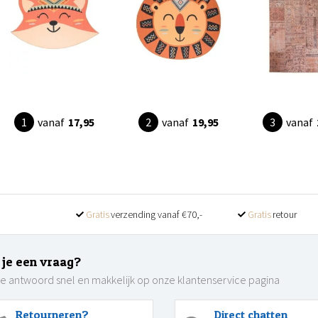
vanaf
17,95
vanaf
19,95
vanaf
Gratis
verzending vanaf €70,-
Gratis
retour
 je een vraag?
je antwoord snel en makkelijk op onze klantenservice pagina
Retourneren?
Direct chatten