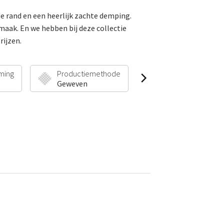
e rand en een heerlijk zachte demping.
smaak. En we hebben bij deze collectie
rijzen.
ming
Productiemethode
Poolhoogte & Gew
Geweven
30 mm | 1900 g/