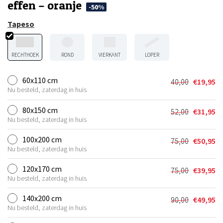
effen – oranje
-50%
Tapeso
RECHTHOEK
ROND
VIERKANT
LOPER
60x110 cm
40,00
€
19,95
Oorspronkel
Huidige
Nu besteld, zaterdag in huis
prijs
prijs
was:
is:
80x150 cm
52,00
€
31,95
Oorspronkel
Huidige
€40,00.
€19,95.
Nu besteld, zaterdag in huis
prijs
prijs
was:
is:
100x200 cm
75,00
€
50,95
Oorspronkel
Huidige
€52,00.
€31,95.
Nu besteld, zaterdag in huis
prijs
prijs
was:
is:
120x170 cm
75,00
€
39,95
Oorspronkel
Huidige
€75,00.
€50,95.
Nu besteld, zaterdag in huis
prijs
prijs
was:
is:
140x200 cm
90,00
€
49,95
Oorspronkel
Huidige
€75,00.
€39,95.
Nu besteld, zaterdag in huis
prijs
prijs