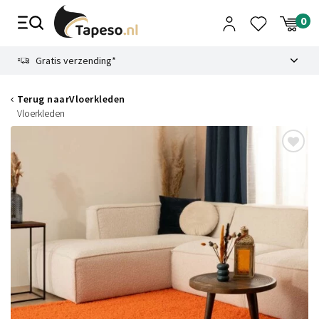
Skip
to
content
9.1
Gratis verzending*
Terug naar
Vloerkleden
Vloerkleden