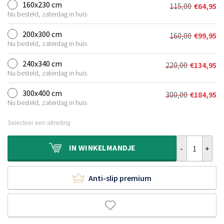
was:
is:
160x230 cm
115,00
€
64,95
Oorspronkel
Huidige
€90,00.
€49,95.
Nu besteld, zaterdag in huis
prijs
prijs
was:
is:
200x300 cm
160,00
€
99,95
Oorspronkel
Huidige
€115,00.
€64,95.
Nu besteld, zaterdag in huis
prijs
prijs
was:
is:
240x340 cm
220,00
€
134,95
Oorspronkeli
Huidige
€160,00.
€99,95.
Nu besteld, zaterdag in huis
prijs
prijs
was:
is:
300x400 cm
300,00
€
184,95
Oorspronkeli
Huidige
€220,00.
€134,95.
Nu besteld, zaterdag in huis
prijs
prijs
was:
is:
Selecteer een afmeting
€300,00.
€184,95.
Hoogpolig vloe
IN
WINKELMANDJE
Anti-slip premium