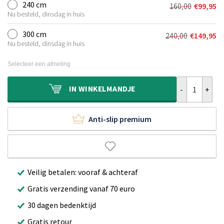
was:
is:
240 cm
160,00
€
99,95
Oorspronkel
Huidige
€120,00.
€69,95.
Nu besteld, dinsdag in huis
prijs
prijs
was:
is:
300 cm
240,00
€
149,95
Oorspronkeli
Huidige
€160,00.
€99,95.
Nu besteld, dinsdag in huis
prijs
prijs
was:
is:
Selecteer een afmeting
€240,00.
€149,95.
Rond hoogpoli
IN
WINKELMANDJE
Anti-slip premium
Veilig betalen: vooraf & achteraf
Gratis verzending vanaf 70 euro
30 dagen bedenktijd
Gratis retour