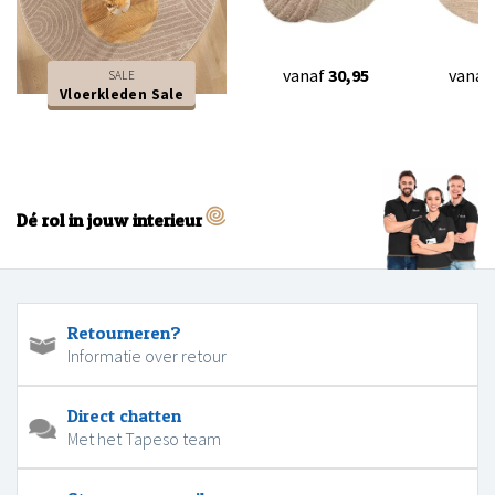
vanaf
30,95
vanaf
SALE
Vloerkleden Sale
Dé rol in jouw interieur
Retourneren?
Informatie over retour
Direct chatten
Met het Tapeso team