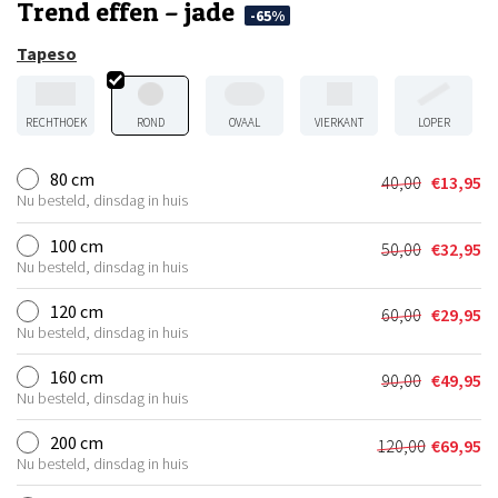
Trend effen – jade
-65%
Tapeso
RECHTHOEK
ROND
OVAAL
VIERKANT
LOPER
80 cm
40,00
€
13,95
Oorspronkel
Huidige
Nu besteld, dinsdag in huis
prijs
prijs
was:
is:
100 cm
50,00
€
32,95
Oorspronkel
Huidige
€40,00.
€13,95.
Nu besteld, dinsdag in huis
prijs
prijs
was:
is:
120 cm
60,00
€
29,95
Oorspronkel
Huidige
€50,00.
€32,95.
Nu besteld, dinsdag in huis
prijs
prijs
was:
is:
160 cm
90,00
€
49,95
Oorspronkel
Huidige
€60,00.
€29,95.
Nu besteld, dinsdag in huis
prijs
prijs
was:
is:
200 cm
120,00
€
69,95
Oorspronkel
Huidige
€90,00.
€49,95.
Nu besteld, dinsdag in huis
prijs
prijs