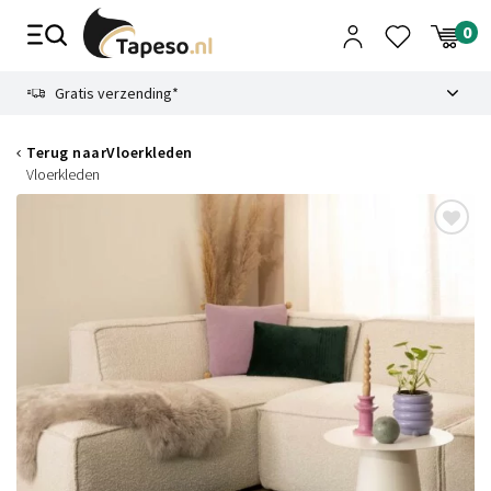
Skip
to
content
9.1
Gratis verzending*
Terug naar
Vloerkleden
Vloerkleden