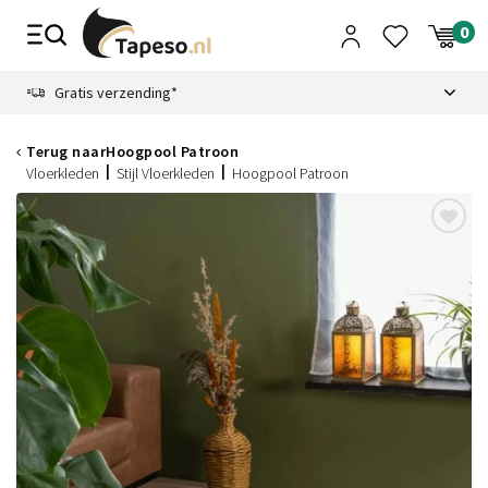
Skip
to
content
9.1
Gratis verzending*
Terug naar
Hoogpool Patroon
Vloerkleden
Stijl Vloerkleden
Hoogpool Patroon