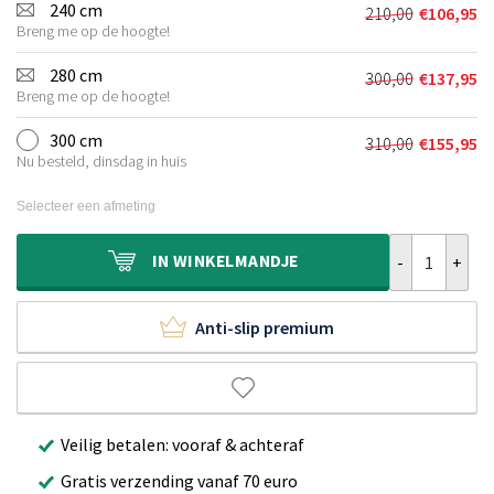
was:
is:
240 cm
210,00
€
106,95
Oorspronkeli
Huidige
€155,00.
€79,95.
Breng me op de hoogte!
prijs
prijs
was:
is:
280 cm
300,00
€
137,95
Oorspronkeli
Huidige
€210,00.
€106,95.
Breng me op de hoogte!
prijs
prijs
was:
is:
300 cm
310,00
€
155,95
Oorspronkeli
Huidige
€300,00.
€137,95.
Nu besteld, dinsdag in huis
prijs
prijs
was:
is:
Selecteer een afmeting
€310,00.
€155,95.
Rond hoogpolig
IN
WINKELMANDJE
Anti-slip premium
Veilig betalen: vooraf & achteraf
Gratis verzending vanaf 70 euro