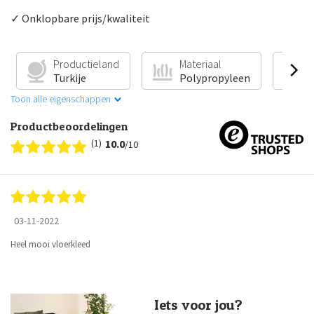
✓ Onklopbare prijs/kwaliteit
Productieland
Materiaal
V
Turkije
Polypropyleen
G
Toon alle eigenschappen
Productbeoordelingen
(1)
10.0
/10
03-11-2022
Heel mooi vloerkleed
Iets voor jou?