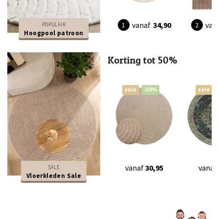
vanaf
34,90
van
POPULAIR
Hoogpool patroon
Korting tot 50%
sale
-50%
sale
vanaf
30,95
vanaf
SALE
Vloerkleden Sale