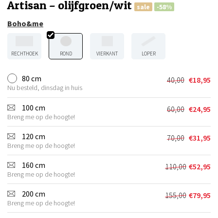
Artisan – olijfgroen/wit
sale
-58%
Boho&me
RECHTHOEK
ROND
VIERKANT
LOPER
80 cm
40,00
€
18,95
Oorspronkel
Huidige
Nu besteld, dinsdag in huis
prijs
prijs
was:
is:
100 cm
60,00
€
24,95
Oorspronkel
Huidige
€40,00.
€18,95.
Breng me op de hoogte!
prijs
prijs
was:
is:
120 cm
70,00
€
31,95
Oorspronkel
Huidige
€60,00.
€24,95.
Breng me op de hoogte!
prijs
prijs
was:
is:
160 cm
110,00
€
52,95
Oorspronkel
Huidige
€70,00.
€31,95.
Breng me op de hoogte!
prijs
prijs
was:
is:
200 cm
155,00
€
79,95
Oorspronkel
Huidige
€110,00.
€52,95.
Breng me op de hoogte!
prijs
prijs