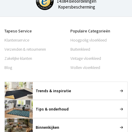
14.084 Beoordelingen
Kopersbescherming
Tapeso Service
Populaire Categorieën
Klantenservice
Hoogpolig vloerkleed
Verzenden & retourneren
Buitenkleed
Zakelijke klanten
Vintage vloerkleed
Blog
Wollen vloerkleed
Trends & inspiratie
Tips & onderhoud
Binnenkijken