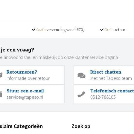
Gratis
verzending vanaf €70,-
Gratis
retour
 je een vraag?
je antwoord snel en makkelijk op onze klantenservice pagina
Retourneren?
Direct chatten
Informatie over retour
Met het Tapeso team
Stuur een e-mail
Telefonisch contact
service@tapeso.nl
0512-788105
ulaire Categorieën
Zoek op