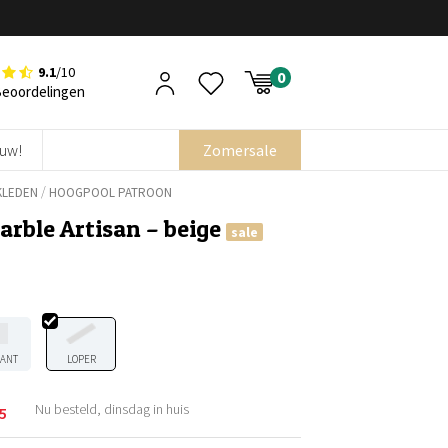
9.1
/10
Beoordelingen
euw!
Zomersale
/
KLEDEN
HOOGPOOL PATROON
arble Artisan – beige
sale
KANT
LOPER
Nu besteld, dinsdag in huis
5
elijke