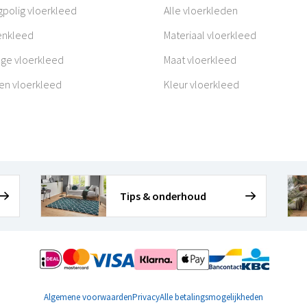
polig vloerkleed
Alle vloerkleden
enkleed
Materiaal vloerkleed
age vloerkleed
Maat vloerkleed
en vloerkleed
Kleur vloerkleed
Tips & onderhoud
Algemene voorwaarden
Privacy
Alle betalingsmogelijkheden