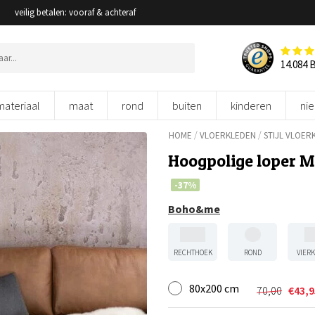
veilig betalen: vooraf & achteraf
14.084 
materiaal
maat
rond
buiten
kinderen
ni
/
/
HOME
VLOERKLEDEN
STIJL VLOER
Hoogpolige loper M
-37%
Boho&me
RECHTHOEK
ROND
VIER
80x200 cm
70,00
€
43,9
Oorspronk
Huidige
prijs
prijs