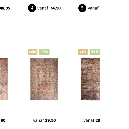
48,95
vanaf
74,90
vanaf
20,95
sale
-40%
sale
-52%
,90
vanaf
29,90
vanaf
28,95