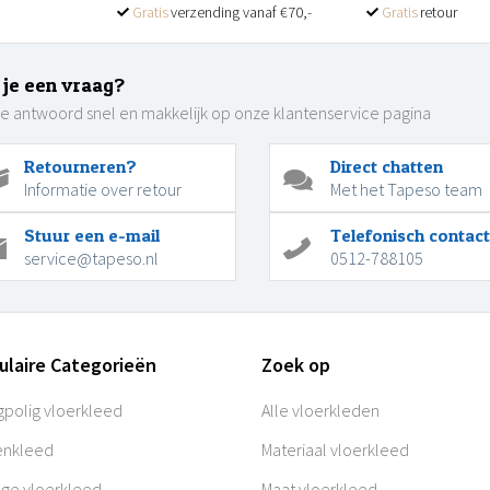
Gratis
verzending vanaf €70,-
Gratis
retour
 je een vraag?
je antwoord snel en makkelijk op onze klantenservice pagina
Retourneren?
Direct chatten
Informatie over retour
Met het Tapeso team
Stuur een e-mail
Telefonisch contact
service@tapeso.nl
0512-788105
ulaire Categorieën
Zoek op
polig vloerkleed
Alle vloerkleden
enkleed
Materiaal vloerkleed
age vloerkleed
Maat vloerkleed