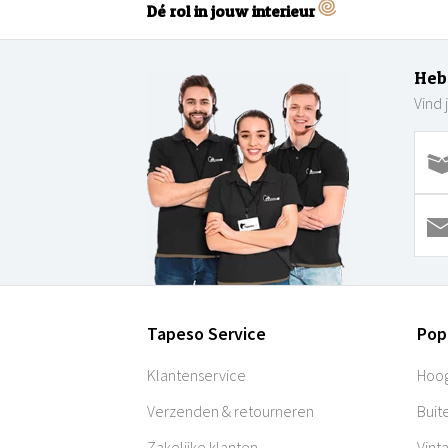
Dé rol in jouw interieur
Heb
Vind 
Tapeso Service
Pop
Klantenservice
Hoog
Verzenden & retourneren
Buit
Zakelijke klanten
Vint