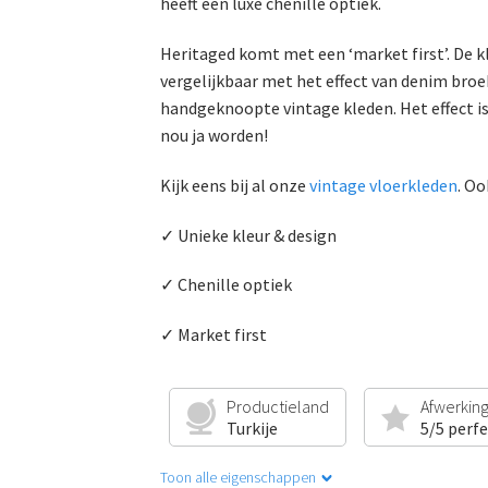
heeft een luxe chenille optiek.
Heritaged komt met een ‘market first’. De kl
vergelijkbaar met het effect van denim broe
handgeknoopte vintage kleden. Het effect is
nou ja worden!
Kijk eens bij al onze
vintage vloerkleden
. Oo
✓ Unieke kleur & design
✓ Chenille optiek
✓ Market first
Productieland
Afwerkin
Turkije
5/5 perf
Toon alle eigenschappen