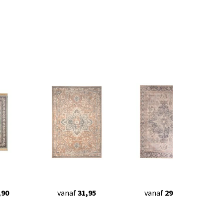
,90
vanaf
31,95
vanaf
29,90