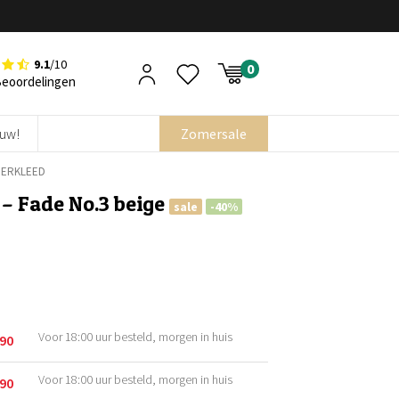
9.1
/10
Beoordelingen
euw!
Zomersale
OERKLEED
 – Fade No.3 beige
sale
-40%
Voor 18:00 uur besteld, morgen in huis
,90
kelijke
Voor 18:00 uur besteld, morgen in huis
,90
kelijke