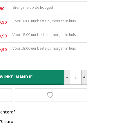
Breng me op de hoogte!
,90
kelijke
Voor 18:00 uur besteld, morgen in huis
9,90
kelijke
Voor 18:00 uur besteld, morgen in huis
9,90
kelijke
Voor 18:00 uur besteld, morgen in huis
9,90
kelijke
Vintage vloerkleed - Fade No.3 be
WINKELMANDJE
achteraf
70 euro