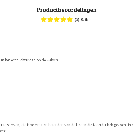
Productbeoordelingen
9.4
(3)
/10
 In het echt lichter dan op de website
over te spreken, die is vele malen beter dan van de kleden die ik eerder heb gekocht in 
peso.