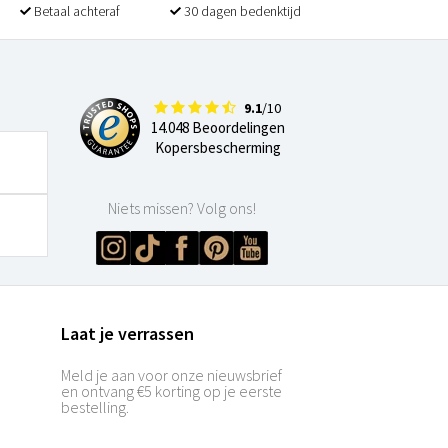
Betaal achteraf
30 dagen bedenktijd
9.1
/10
14.048 Beoordelingen
Kopersbescherming
Niets missen? Volg ons!
Laat je verrassen
Meld je aan voor onze nieuwsbrief
en ontvang €5 korting op je eerste
bestelling.