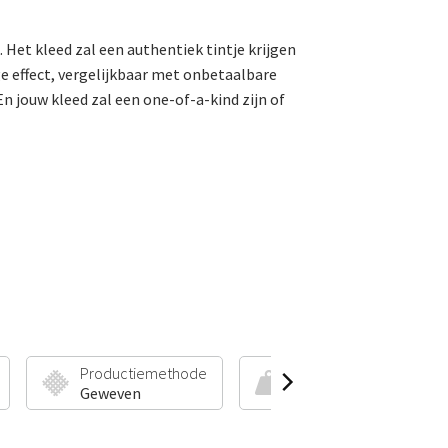
 Het kleed zal een authentiek tintje krijgen
e effect, vergelijkbaar met onbetaalbare
n jouw kleed zal een one-of-a-kind zijn of
Productiemethode
Poolhoogte & Gewicht
Geweven
6 mm | 1600 g/m²