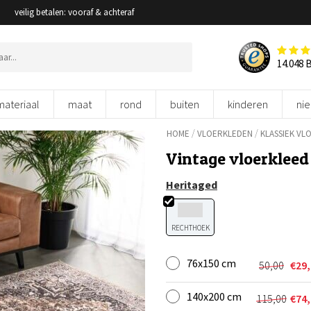
veilig betalen: vooraf & achteraf
14.048 
materiaal
maat
rond
buiten
kinderen
ni
/
/
HOME
VLOERKLEDEN
KLASSIEK VL
Vintage vloerkleed
Heritaged
RECHTHOEK
76x150 cm
50,00
€
29
Oorspron
Huidige
prijs
prijs
140x200 cm
was:
is:
115,00
€
74
Oorspron
Huidige