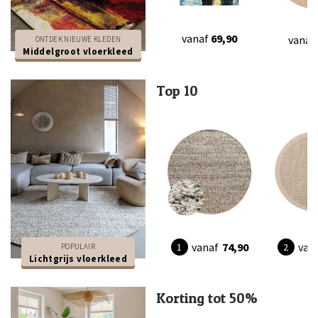
vanaf
69,90
vanaf
ONTDEK NIEUWE KLEDEN
Middelgroot vloerkleed
Top 10
vanaf
74,90
van
POPULAIR
Lichtgrijs vloerkleed
Korting tot 50%