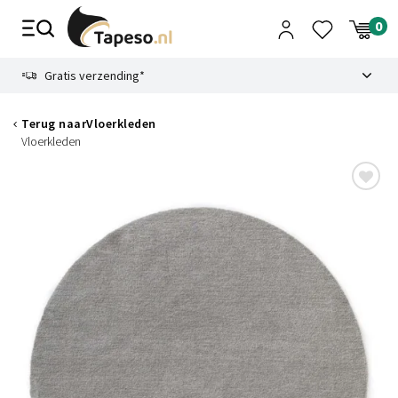
Skip
to
content
9.1
Gratis verzending*
Terug naar
Vloerkleden
Vloerkleden