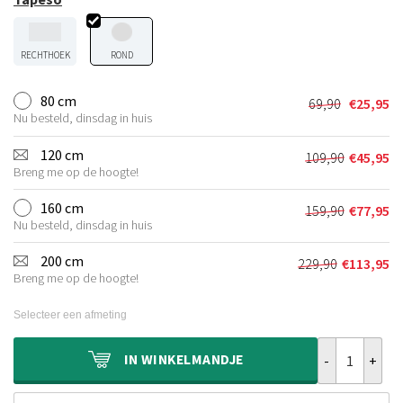
RECHTHOEK
ROND
80 cm
69,90
€
25,95
Oorspronkel
Huidige
Nu besteld, dinsdag in huis
prijs
prijs
was:
is:
120 cm
109,90
€
45,95
Oorspronkel
Huidige
€69,90.
€25,95.
Breng me op de hoogte!
prijs
prijs
was:
is:
160 cm
159,90
€
77,95
Oorspronkel
Huidige
€109,90.
€45,95.
Nu besteld, dinsdag in huis
prijs
prijs
was:
is:
200 cm
229,90
€
113,95
Oorspronkeli
Huidige
€159,90.
€77,95.
Breng me op de hoogte!
prijs
prijs
was:
is:
Selecteer een afmeting
€229,90.
€113,95.
Wasbaar vloerk
IN
WINKELMANDJE