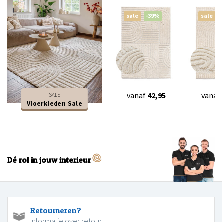
sale
-39%
sale
vanaf
42,95
vanaf
SALE
Vloerkleden Sale
Dé rol in jouw interieur
Retourneren?
Informatie over retour