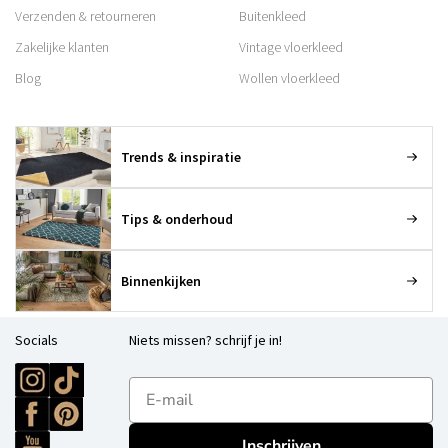
Verzenden & retourneren
Buitenkleed
Zakelijke klanten
Vintage vloerkleed
Blog
Wollen vloerkleed
Trends & inspiratie
Tips & onderhoud
Binnenkijken
Socials
Niets missen? schrijf je in!
E-mailadres
Inschrijven