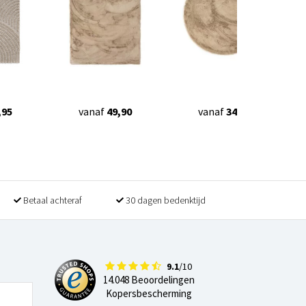
,95
vanaf
49,90
vanaf
34,90
Betaal achteraf
30 dagen bedenktijd
9.1
/10
14.048 Beoordelingen
Kopersbescherming