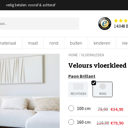
veilig betalen: vooraf & achteraf
14.048 
materiaal
maat
rond
buiten
kinderen
ni
/
HOME
VLOERKLEDEN
Velours vloerkleed 
Paon Brillant
RECHTHOEK
ROND
100 cm
79,90
€
34,95
Oorspronkel
Huidige
prijs
prijs
160 cm
was:
is:
119,90
€
79,90
Oorspronkel
Huidige