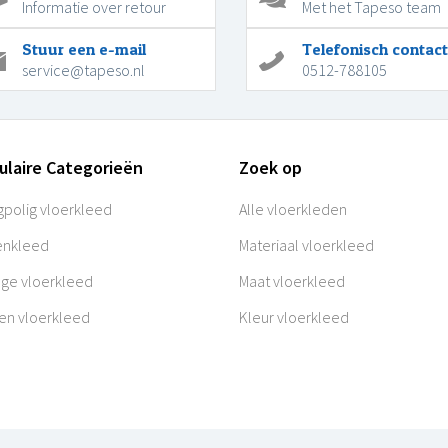
Informatie over retour
Met het Tapeso team
Stuur een e-mail
Telefonisch contact
service@tapeso.nl
0512-788105
ulaire Categorieën
Zoek op
polig vloerkleed
Alle vloerkleden
enkleed
Materiaal vloerkleed
age vloerkleed
Maat vloerkleed
en vloerkleed
Kleur vloerkleed