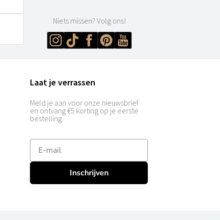
Niets missen? Volg ons!
Laat je verrassen
Meld je aan voor onze nieuwsbrief
en ontvang €5 korting op je eerste
bestelling.
E-mailadres
Inschrijven