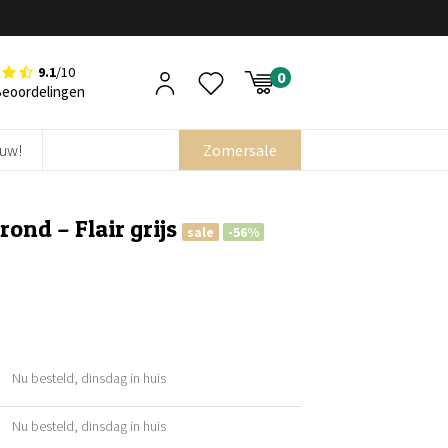
9.1
/10
Beoordelingen
euw!
Zomersale
rond – Flair grijs
sale
-56%
Nu besteld, dinsdag in huis
ijke
Nu besteld, dinsdag in huis
ijke