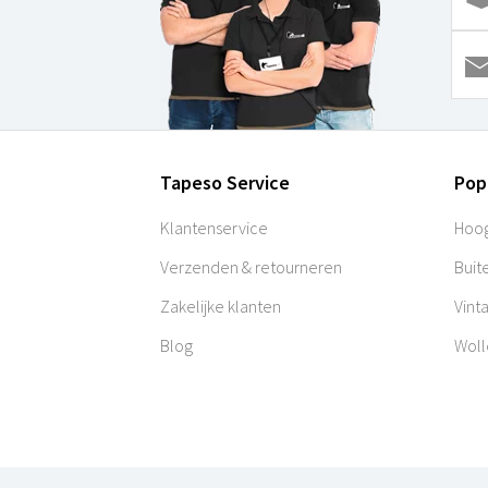
Tapeso Service
Pop
Klantenservice
Hoog
Verzenden & retourneren
Buit
Zakelijke klanten
Vint
Blog
Woll