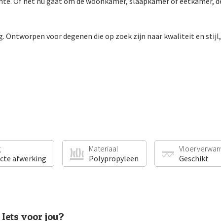
imte. Of het nu gaat om de woonkamer, slaapkamer of eetkamer, d
. Ontworpen voor degenen die op zoek zijn naar kwaliteit en stijl,
g
Materiaal
Vloerverwar
ecte afwerking
Polypropyleen
Geschikt
Iets voor jou?