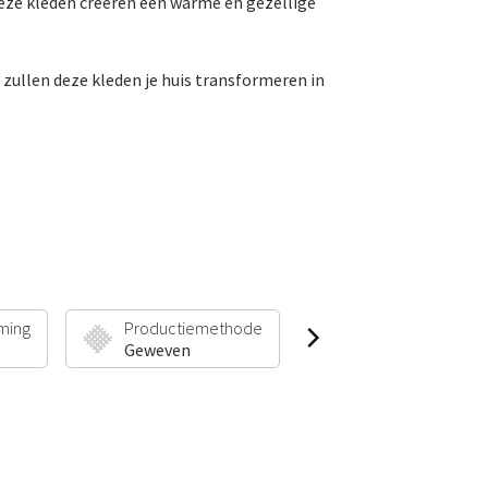
eze kleden creëren een warme en gezellige
 zullen deze kleden je huis transformeren in
ming
Productiemethode
Poolhoogte & Gew
Geweven
20 mm | 2600 g/