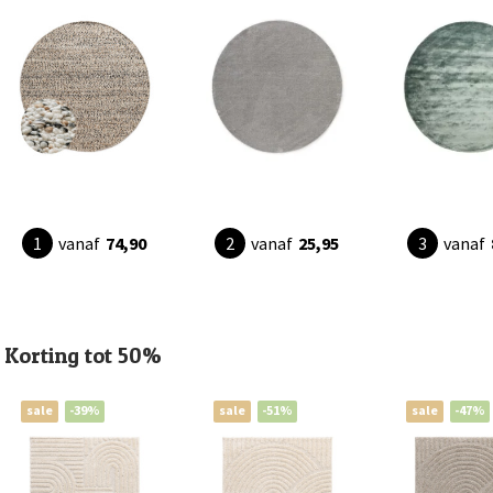
vanaf
74,90
vanaf
25,95
vanaf
Korting tot 50%
sale
-39%
sale
-51%
sale
-47%