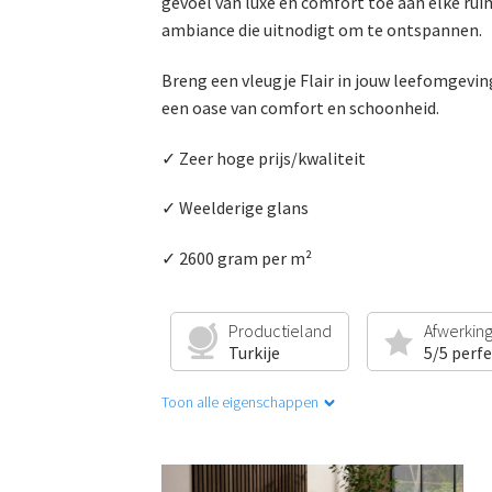
gevoel van luxe en comfort toe aan elke ru
ambiance die uitnodigt om te ontspannen.
Breng een vleugje Flair in jouw leefomgeving
een oase van comfort en schoonheid.
✓ Zeer hoge prijs/kwaliteit
✓ Weelderige glans
✓ 2600 gram per m²
Productieland
Afwerkin
Turkije
5/5 perf
Toon alle eigenschappen