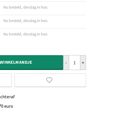
Nu besteld, dinsdag in huis
ijke
Nu besteld, dinsdag in huis
ijke
Nu besteld, dinsdag in huis
ijke
Velours vloerkleed rond - Flair gri
WINKELMANDJE
achteraf
70 euro