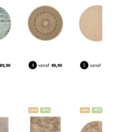
89,90
vanaf
49,90
vanaf
49,90
sale
-41%
sale
-45%