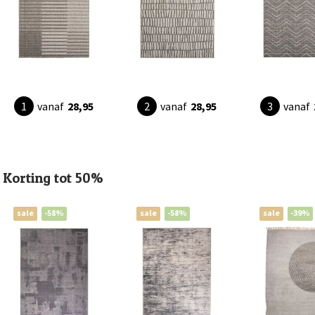
vanaf
28,95
vanaf
28,95
vanaf
Korting tot 50%
sale
-58%
sale
-58%
sale
-39%