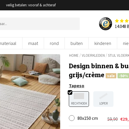
veilig betalen: vooraf & achteraf
14.048 
materiaal
maat
rond
buiten
kinderen
ni
/
/
HOME
VLOERKLEDEN
STIJL VLOER
Design binnen & bui
grijs/crème
sale
-50%
Tapeso
RECHTHOEK
LOPER
80x150 cm
59,90
€
29
Oorspron
Huidige
prijs
prijs