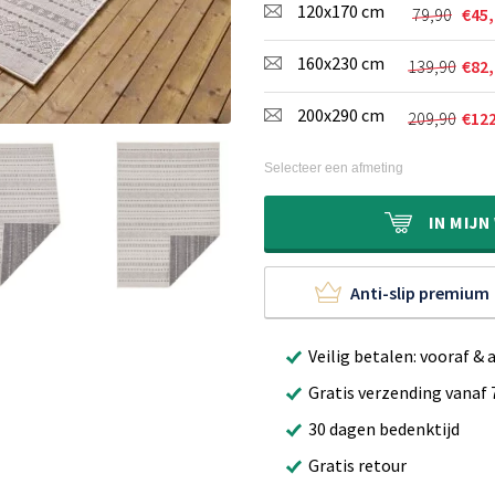
120x170 cm
was:
is:
79,90
€
45
Oorspron
Huidige
€59,90.
€29,95.
prijs
prijs
160x230 cm
139,90
€
82
was:
is:
Oorspron
Huidige
€79,90.
€45,95.
prijs
prijs
200x290 cm
209,90
€
12
was:
is:
Oorspron
Huidige
€139,90.
€82,95.
prijs
prijs
was:
is:
Selecteer een afmeting
€209,90.
€122,95.
IN
MIJN
Anti-slip premium
Veilig betalen: vooraf & 
Gratis verzending vanaf 
30 dagen bedenktijd
Gratis retour