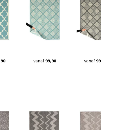
,90
vanaf
99,90
vanaf
99,90