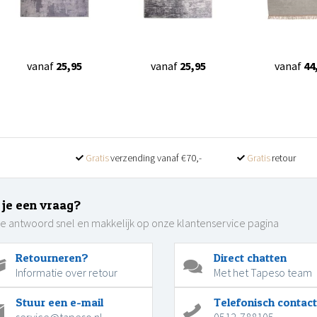
vanaf
25,95
vanaf
25,95
vanaf
44
Gratis
verzending vanaf €70,-
Gratis
retour
 je een vraag?
je antwoord snel en makkelijk op onze klantenservice pagina
Retourneren?
Direct chatten
Informatie over retour
Met het Tapeso team
Stuur een e-mail
Telefonisch contact
service@tapeso.nl
0512-788105