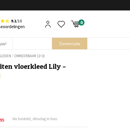
9.1
/10
Beoordelingen
euw!
Zomersale
/
KLEDEN
OMKEERBAAR (1=2)
ten vloerkleed Lily –
Nu besteld, dinsdag in huis
,95
kelijke