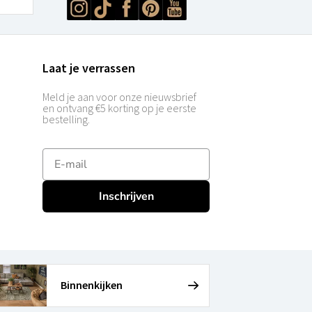
Laat je verrassen
Meld je aan voor onze nieuwsbrief
en ontvang €5 korting op je eerste
bestelling.
E-mailadres
Inschrijven
Binnenkijken