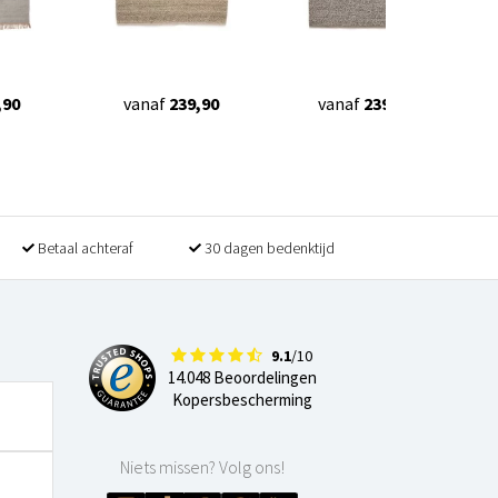
,90
vanaf
239,90
vanaf
239,90
Betaal achteraf
30 dagen bedenktijd
9.1
/10
14.048 Beoordelingen
Kopersbescherming
Niets missen? Volg ons!