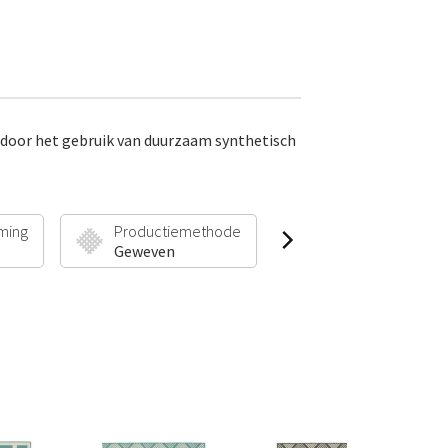
 door het gebruik van duurzaam synthetisch
ming
Productiemethode
Poolhoogte & Gew
Geweven
5 mm | 1350 g/m²