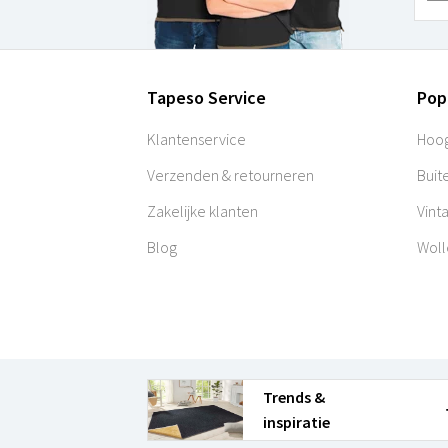
Tapeso Service
Pop
Klantenservice
Hoog
Verzenden & retourneren
Buit
Zakelijke klanten
Vint
Blog
Woll
Trends &
inspiratie