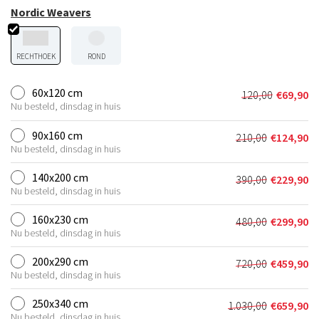
Nordic Weavers
RECHTHOEK
ROND
60x120 cm
120,00
€
69,90
Oorspronkel
Huidige
Nu besteld, dinsdag in huis
prijs
prijs
was:
is:
90x160 cm
210,00
€
124,90
Oorspronkeli
Huidige
€120,00.
€69,90.
Nu besteld, dinsdag in huis
prijs
prijs
was:
is:
140x200 cm
390,00
€
229,90
Oorspronkeli
Huidige
€210,00.
€124,90.
Nu besteld, dinsdag in huis
prijs
prijs
was:
is:
160x230 cm
480,00
€
299,90
Oorspronkeli
Huidige
€390,00.
€229,90.
Nu besteld, dinsdag in huis
prijs
prijs
was:
is:
200x290 cm
720,00
€
459,90
Oorspronkeli
Huidige
€480,00.
€299,90.
Nu besteld, dinsdag in huis
prijs
prijs
was:
is:
250x340 cm
1.030,00
€
659,90
Oorspronkelij
Huidige
€720,00.
€459,90.
Nu besteld, dinsdag in huis