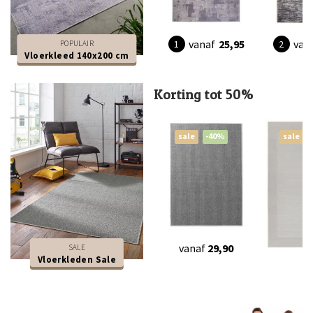
vanaf
25,95
van
POPULAIR
Vloerkleed 140x200 cm
Korting tot 50%
sale
-40%
sale
vanaf
29,90
SALE
Vloerkleden Sale
vanaf