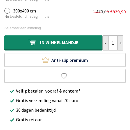
prijs
prijs
was:
is:
300x400 cm
1.470,00
€
929,90
Oorspronkelij
Huidige
€1.030,00.
€659,90.
Nu besteld, dinsdag in huis
prijs
prijs
was:
is:
Selecteer een afmeting
€1.470,00.
€929,90.
Wollen vloerkl
IN
WINKELMANDJE
Anti-slip premium
Veilig betalen: vooraf & achteraf
Gratis verzending vanaf 70 euro
30 dagen bedenktijd
Gratis retour