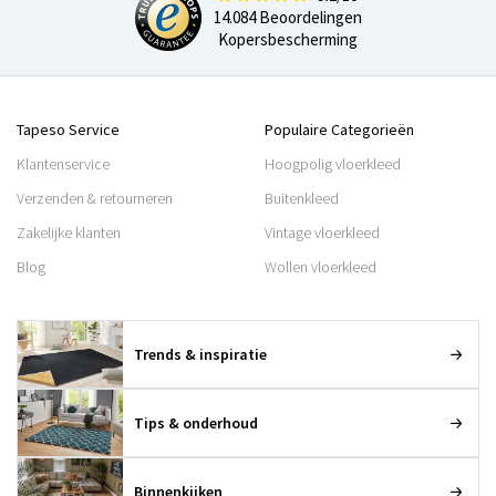
14.084 Beoordelingen
Kopersbescherming
Tapeso Service
Populaire Categorieën
Klantenservice
Hoogpolig vloerkleed
Verzenden & retourneren
Buitenkleed
Zakelijke klanten
Vintage vloerkleed
Blog
Wollen vloerkleed
Trends & inspiratie
Tips & onderhoud
Binnenkijken