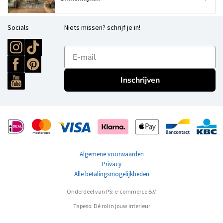
Socials
Niets missen? schrijf je in!
E-mailadres
Inschrijven
Algemene voorwaarden
Privacy
Alle betalingsmogelijkheden
Onderdeel van PS: e-commerce B.V.
Tapeso: Dé rol in jouw interieur