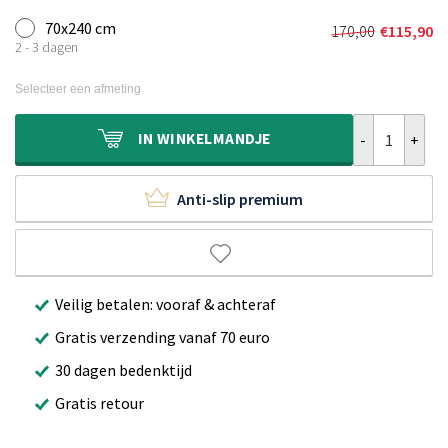
70x240 cm
170,00
€
115,90
Oorspronkeli
Huidige
2 - 3 dagen
prijs
prijs
was:
is:
Selecteer een afmeting
€170,00.
€115,90.
Wollen loper h
IN
WINKELMANDJE
Anti-slip premium
Veilig betalen: vooraf & achteraf
Gratis verzending vanaf 70 euro
30 dagen bedenktijd
Gratis retour