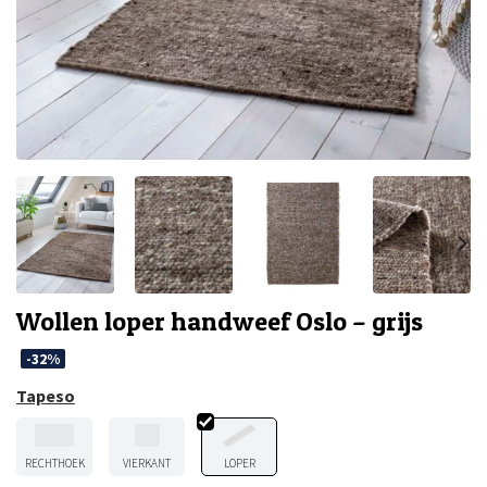
Wollen loper handweef Oslo – grijs
-32%
Tapeso
RECHTHOEK
VIERKANT
LOPER