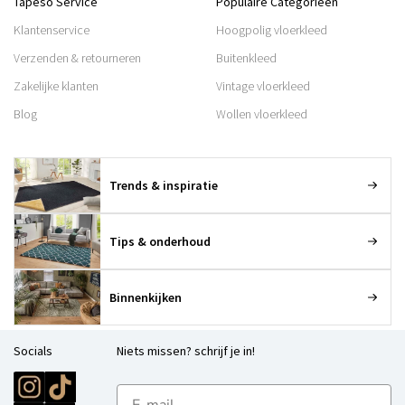
Tapeso Service
Populaire Categorieën
Klantenservice
Hoogpolig vloerkleed
Verzenden & retourneren
Buitenkleed
Zakelijke klanten
Vintage vloerkleed
Blog
Wollen vloerkleed
Trends & inspiratie
Tips & onderhoud
Binnenkijken
Socials
Niets missen? schrijf je in!
E-mailadres