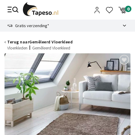
Skip
to
content
9.1
Gratis verzending*
Terug naar
Gemêleerd Vloerkleed
Vloerkleden
Gemêleerd Vloerkleed