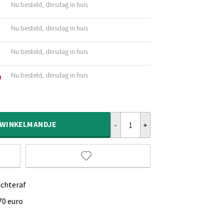
Nu besteld, dinsdag in huis
ijke
Nu besteld, dinsdag in huis
ijke
Nu besteld, dinsdag in huis
ijke
Nu besteld, dinsdag in huis
0
ijke
Rond wollen vloerkleed Lett - grij
WINKELMANDJE
achteraf
70 euro