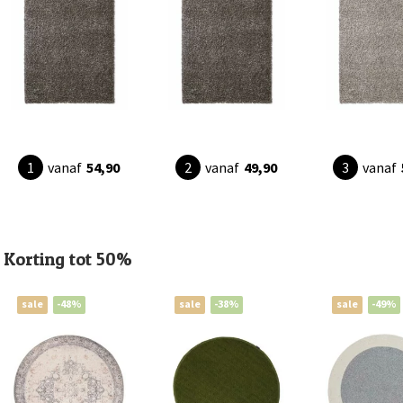
vanaf
54,90
vanaf
49,90
vanaf
Korting tot 50%
sale
-48%
sale
-38%
sale
-49%