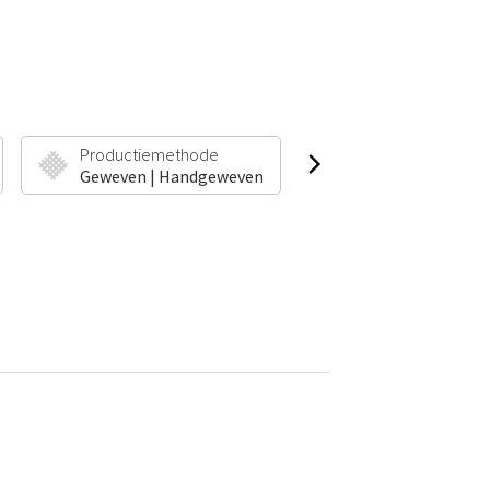
Productiemethode
Poolhoogte & Gew
Geweven | Handgeweven
13 mm | 3100 g/