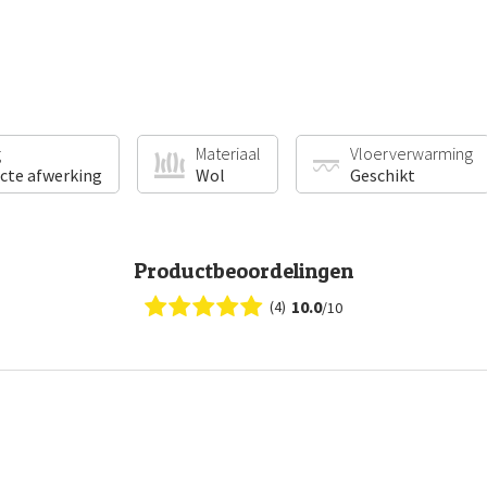
g
Materiaal
Vloerverwarming
ecte afwerking
Wol
Geschikt
Productbeoordelingen
10.0
(4)
/10