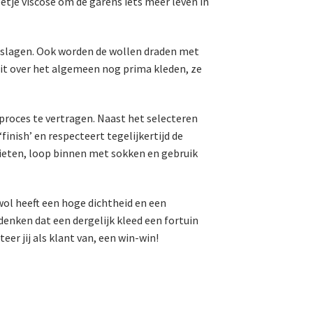
etje viscose om de garens iets meer leven in
geslagen. Ook worden de wollen draden met
dit over het algemeen nog prima kleden, ze
t proces te vertragen. Naast het selecteren
inish’ en respecteert tegelijkertijd de
nieten, loop binnen met sokken en gebruik
wol heeft een hoge dichtheid en een
 denken dat een dergelijk kleed een fortuin
er jij als klant van, een win-win!