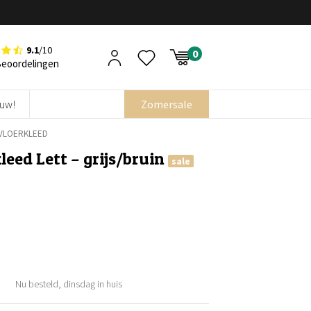
9.1
/10
Beoordelingen
euw!
Zomersale
VLOERKLEED
eed Lett – grijs/bruin
sale
Nu besteld, dinsdag in huis
ijke