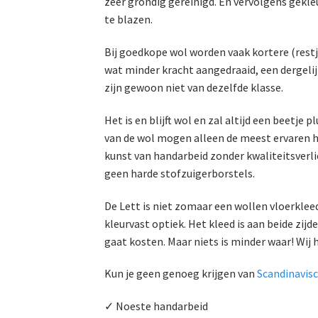
zeer grondig gereinigd. En vervolgens gekle
te blazen.
Bij goedkope wol worden vaak kortere (rest
wat minder kracht aangedraaid, een dergelij
zijn gewoon niet van dezelfde klasse.
Het is en blijft wol en zal altijd een beetj
van de wol mogen alleen de meest ervaren han
kunst van handarbeid zonder kwaliteitsverli
geen harde stofzuigerborstels.
De Lett is niet zomaar een wollen vloerklee
kleurvast optiek. Het kleed is aan beide zijd
gaat kosten. Maar niets is minder waar! Wij h
Kun je geen genoeg krijgen van
Scandinavis
✓ Noeste handarbeid