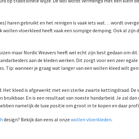
urd op traditionele wijze. De wol wordt vermengd met een klein be
jes) haren gebruikt en het reinigen is vaak iets wat… wordt over
k wollen vloerkleed heeft vaak een sompige demping. Ook al zijn 
e pluizen maar Nordic Weavers heeft wel echt zijn best gedaan om di
darbeiders aan de kleden werken. Dit zorgt voor een zeer egale ‘f
es. Tip: wanneer je graag wat langer van een wollen kleed wilt ge
d. Het kleed is afgewerkt met een sterke zwarte kettingdraad. De 
en bruikbaar. En is een resultaat van noeste handarbeid. Je zal dan
ebben namelijk de luxe positie om groot in te kopen en daar profite
ch
design? Bekijk dan eens al onze
wollen vloerkleden
.