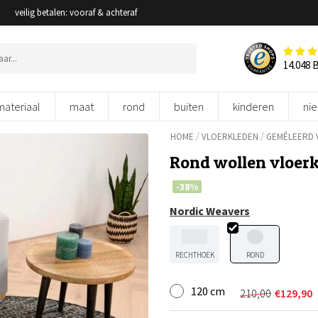
veilig betalen: vooraf & achteraf
14.048 
materiaal
maat
rond
buiten
kinderen
ni
/
/
HOME
VLOERKLEDEN
GEMÊLEERD 
Rond wollen vloerkl
-38%
Nordic Weavers
RECHTHOEK
ROND
120 cm
210,00
€
129,90
Oorspronkel
Huidige
prijs
prijs