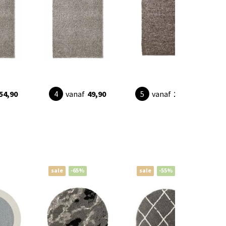
54,90
vanaf
49,90
vanaf
115,90
sale
-65%
sale
-55%