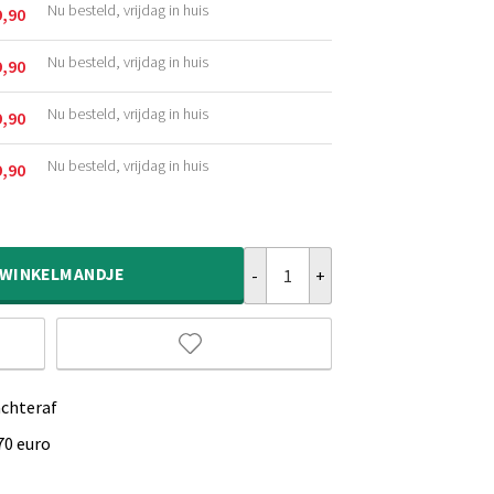
Nu besteld, vrijdag in huis
9,90
kelijke
Nu besteld, vrijdag in huis
9,90
kelijke
Nu besteld, vrijdag in huis
9,90
kelijke
Nu besteld, vrijdag in huis
9,90
kelijke
Fluffy vloerkleed - Comfy Deluxe 
WINKELMANDJE
achteraf
70 euro