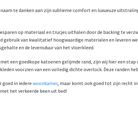
n naam te danken aan zijn sublieme comfort en luxueuze uitstralin
besparen op materiaal en trucjes uithalen door de backing te ver
d gebruik van kwalitatief hoogwaardige materialen en leveren we ui
sgehalte en de levensduur van het vloerkleed.
et een goedkope katoenen gelijmde rand, zijn wij hier een stap v
 kleden voorzien van een volledig dichte overlock. Deze randen heb
r goed in iedere
woonkamer
, maar komt ook goed tot zijn recht i
 met het verkeerde been uit bed!