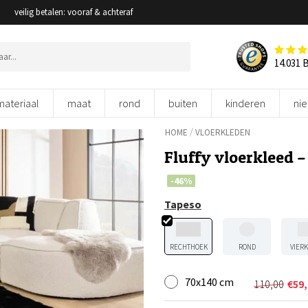
veilig betalen: vooraf & achteraf
14.031 
materiaal
maat
rond
buiten
kinderen
ni
/
HOME
VLOERKLEDEN
Fluffy vloerkleed 
-46%
Tapeso
RECHTHOEK
ROND
VIER
70x140 cm
110,00
€
59
Oorspron
Huidige
prijs
prijs