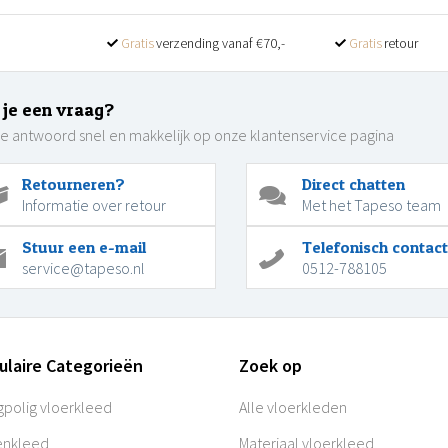
Gratis
verzending vanaf €70,-
Gratis
retour
 je een vraag?
je antwoord snel en makkelijk op onze klantenservice pagina
Retourneren?
Direct chatten
Informatie over retour
Met het Tapeso team
Stuur een e-mail
Telefonisch contact
service@tapeso.nl
0512-788105
ulaire Categorieën
Zoek op
polig vloerkleed
Alle vloerkleden
enkleed
Materiaal vloerkleed