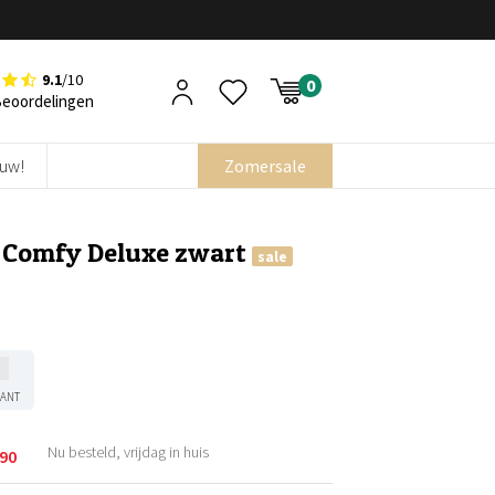
9.1
/10
Beoordelingen
euw!
Zomersale
– Comfy Deluxe zwart
sale
KANT
Nu besteld, vrijdag in huis
,90
kelijke