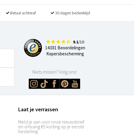
Betaal achteraf
30 dagen bedenktijd
9.1
/10
14.031 Beoordelingen
Kopersbescherming
Niets missen? Volg ons!
Laat je verrassen
Meld je aan voor onze nieuwsbrief
en ontvang €5 korting op je eerste
bestelling.