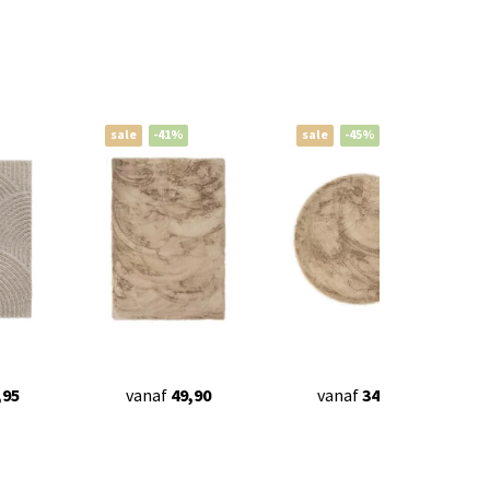
sale
-41%
sale
-45%
,95
vanaf
49,90
vanaf
34,90