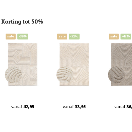
Korting tot 50%
sale
-39%
sale
-51%
sale
-47%
vanaf
42,95
vanaf
33,95
vanaf
36