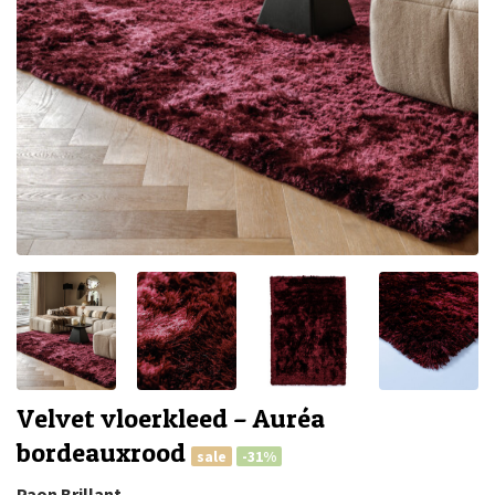
Velvet vloerkleed – Auréa
bordeauxrood
sale
-31%
Paon Brillant