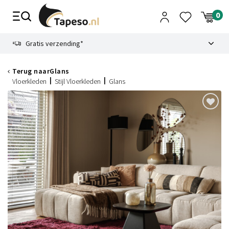
Skip
to
content
9.1
Gratis verzending*
Terug naar
Glans
Vloerkleden
Stijl Vloerkleden
Glans