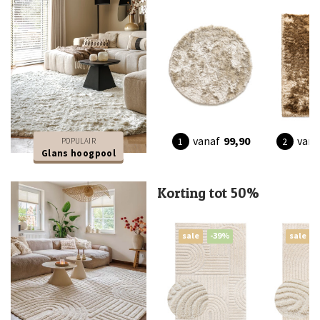
vanaf
99,90
vana
POPULAIR
Glans hoogpool
Korting tot 50%
sale
-39%
sale