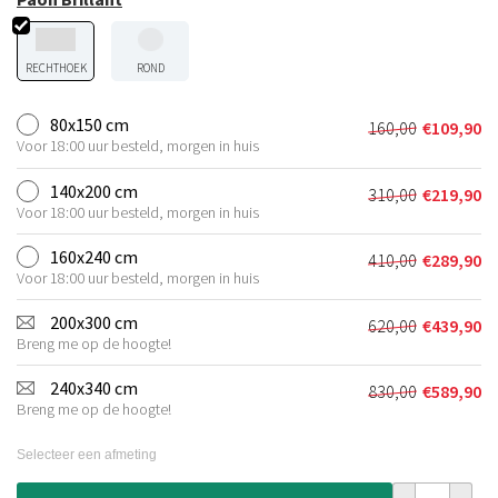
RECHTHOEK
ROND
80x150 cm
160,00
€
109,90
Oorspronkeli
Huidige
Voor 18:00 uur besteld, morgen in huis
prijs
prijs
was:
is:
140x200 cm
310,00
€
219,90
Oorspronkeli
Huidige
€160,00.
€109,90.
Voor 18:00 uur besteld, morgen in huis
prijs
prijs
was:
is:
160x240 cm
410,00
€
289,90
Oorspronkeli
Huidige
€310,00.
€219,90.
Voor 18:00 uur besteld, morgen in huis
prijs
prijs
was:
is:
200x300 cm
620,00
€
439,90
Oorspronkeli
Huidige
€410,00.
€289,90.
Breng me op de hoogte!
prijs
prijs
was:
is:
240x340 cm
830,00
€
589,90
Oorspronkeli
Huidige
€620,00.
€439,90.
Breng me op de hoogte!
prijs
prijs
was:
is:
Selecteer een afmeting
€830,00.
€589,90.
Velvet vloerk