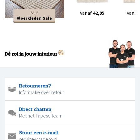
vanaf
42,95
vanaf
SALE
Vloerkleden Sale
Dé rol in jouw interieur
Retourneren?
Informatie over retour
Direct chatten
Met het Tapeso team
Stuur een e-mail
service@tapeso.nl