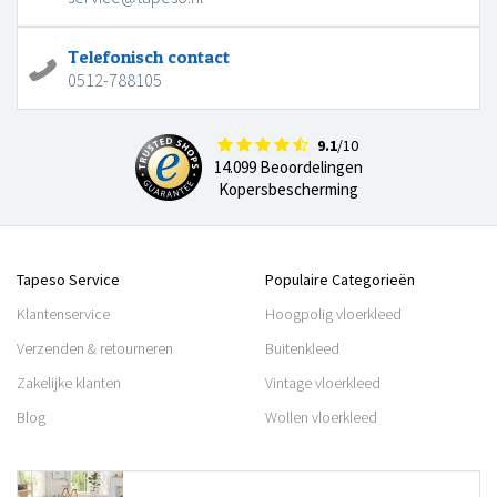
Telefonisch contact
0512-788105
9.1
/10
14.099 Beoordelingen
Kopersbescherming
Tapeso Service
Populaire Categorieën
Klantenservice
Hoogpolig vloerkleed
Verzenden & retourneren
Buitenkleed
Zakelijke klanten
Vintage vloerkleed
Blog
Wollen vloerkleed