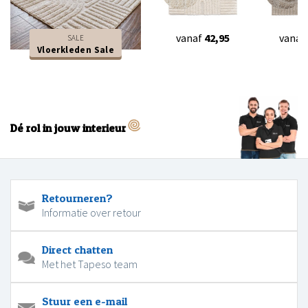
vanaf
42,95
vanaf
SALE
Vloerkleden Sale
Dé rol in jouw interieur
Retourneren?
Informatie over retour
Direct chatten
Met het Tapeso team
Stuur een e-mail