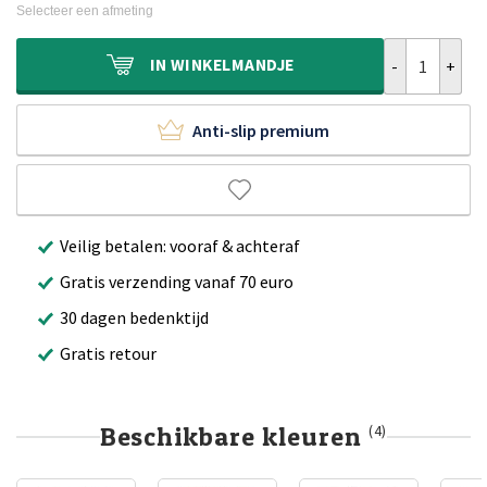
was:
is:
Selecteer een afmeting
€679,90.
€469,90.
Shaggy vloerk
IN
WINKELMANDJE
Anti-slip premium
Veilig betalen: vooraf & achteraf
Gratis verzending vanaf 70 euro
30 dagen bedenktijd
Gratis retour
Beschikbare kleuren
(4)