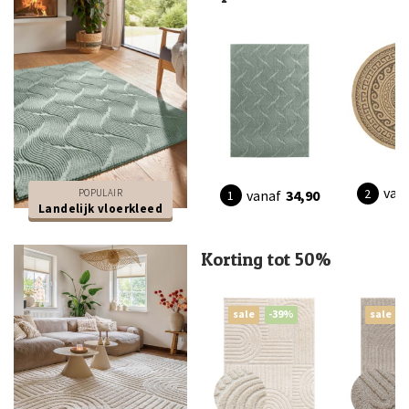
van
POPULAIR
vanaf
34,90
Landelijk vloerkleed
Korting tot 50%
sale
-39%
sale