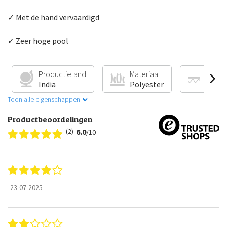
✓ Met de hand vervaardigd
✓ Zeer hoge pool
Productieland
Materiaal
Vloer
India
Polyester
Gesch
Toon alle eigenschappen
Productbeoordelingen
(2)
6.0
/10
23-07-2025