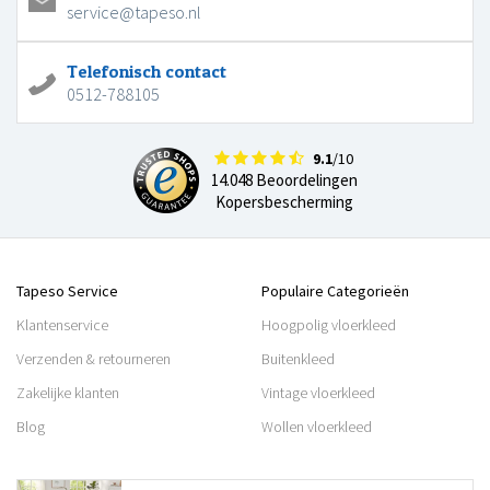
service@tapeso.nl
Telefonisch contact
0512-788105
9.1
/10
14.048 Beoordelingen
Kopersbescherming
Tapeso Service
Populaire Categorieën
Klantenservice
Hoogpolig vloerkleed
Verzenden & retourneren
Buitenkleed
Zakelijke klanten
Vintage vloerkleed
Blog
Wollen vloerkleed