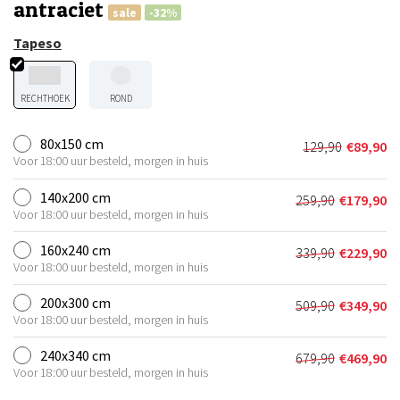
antraciet
sale
-32%
Tapeso
RECHTHOEK
ROND
80x150 cm
129,90
€
89,90
Oorspronkel
Huidige
Voor 18:00 uur besteld, morgen in huis
prijs
prijs
was:
is:
140x200 cm
259,90
€
179,90
Oorspronkeli
Huidige
€129,90.
€89,90.
Voor 18:00 uur besteld, morgen in huis
prijs
prijs
was:
is:
160x240 cm
339,90
€
229,90
Oorspronkeli
Huidige
€259,90.
€179,90.
Voor 18:00 uur besteld, morgen in huis
prijs
prijs
was:
is:
200x300 cm
509,90
€
349,90
Oorspronkeli
Huidige
€339,90.
€229,90.
Voor 18:00 uur besteld, morgen in huis
prijs
prijs
was:
is:
240x340 cm
679,90
€
469,90
Oorspronkeli
Huidige
€509,90.
€349,90.
Voor 18:00 uur besteld, morgen in huis
prijs
prijs