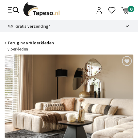
Skip
to
content
9.1
Gratis verzending*
Terug naar
Vloerkleden
Vloerkleden