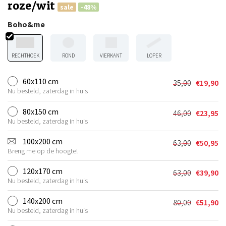
roze/wit
sale
-48%
Boho&me
RECHTHOEK
ROND
VIERKANT
LOPER
60x110 cm
35,00
€
19,90
Oorspronkel
Huidige
Nu besteld, zaterdag in huis
prijs
prijs
was:
is:
80x150 cm
46,00
€
23,95
Oorspronkel
Huidige
€35,00.
€19,90.
Nu besteld, zaterdag in huis
prijs
prijs
was:
is:
100x200 cm
63,00
€
50,95
Oorspronkel
Huidige
€46,00.
€23,95.
Breng me op de hoogte!
prijs
prijs
was:
is:
120x170 cm
63,00
€
39,90
Oorspronkel
Huidige
€63,00.
€50,95.
Nu besteld, zaterdag in huis
prijs
prijs
was:
is:
140x200 cm
80,00
€
51,90
Oorspronkel
Huidige
€63,00.
€39,90.
Nu besteld, zaterdag in huis
prijs
prijs