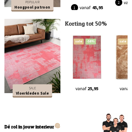
van
POPULAIR
vanaf
45,95
Hoogpool patroon
Korting tot 50%
sale
-58%
sale
vanaf
25,95
vanaf
SALE
Vloerkleden Sale
Dé rol in jouw interieur