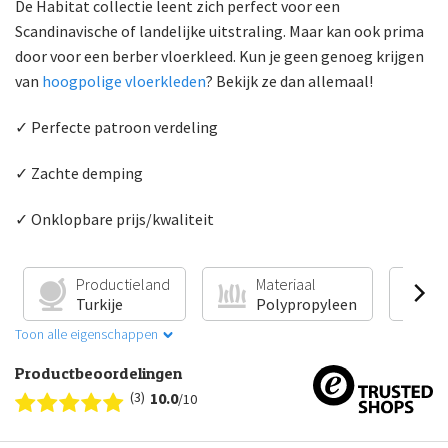
De Habitat collectie leent zich perfect voor een
Scandinavische of landelijke uitstraling. Maar kan ook prima
door voor een berber vloerkleed. Kun je geen genoeg krijgen
van
hoogpolige vloerkleden
? Bekijk ze dan allemaal!
✓ Perfecte patroon verdeling
✓ Zachte demping
✓ Onklopbare prijs/kwaliteit
Productieland
Materiaal
V
Turkije
Polypropyleen
G
Toon alle eigenschappen
Productbeoordelingen
(3)
10.0
/10