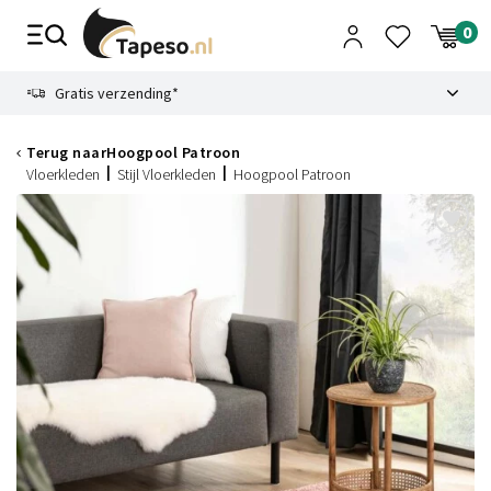
Skip
to
content
9.1
Gratis verzending*
Terug naar
Hoogpool Patroon
Vloerkleden
Stijl Vloerkleden
Hoogpool Patroon