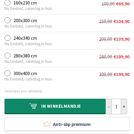
was:
is:
160x230 cm
100,00
€
69,90
Oorspronkel
Huidige
€80,00.
€51,90.
Nu besteld, zaterdag in huis
prijs
prijs
was:
is:
200x300 cm
150,00
€
104,90
Oorspronkeli
Huidige
€100,00.
€69,90.
Nu besteld, zaterdag in huis
prijs
prijs
was:
is:
240x340 cm
200,00
€
139,90
Oorspronkeli
Huidige
€150,00.
€104,90.
Nu besteld, zaterdag in huis
prijs
prijs
was:
is:
280x380 cm
280,00
€
189,90
Oorspronkeli
Huidige
€200,00.
€139,90.
Nu besteld, zaterdag in huis
prijs
prijs
was:
is:
300x400 cm
300,00
€
199,90
Oorspronkeli
Huidige
€280,00.
€189,90.
Nu besteld, zaterdag in huis
prijs
prijs
was:
is:
Selecteer een afmeting
€300,00.
€199,90.
Hoogpolig vloe
IN
WINKELMANDJE
Anti-slip premium