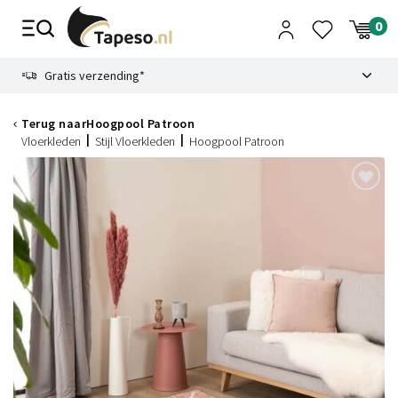
Skip
to
content
9.1
Gratis verzending*
Terug naar
Hoogpool Patroon
Vloerkleden
Stijl Vloerkleden
Hoogpool Patroon