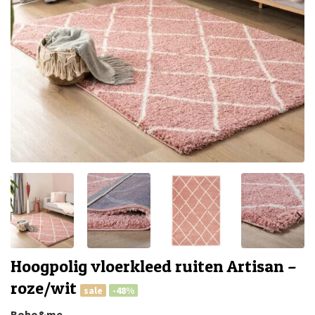
Hoogpolig vloerkleed ruiten Artisan –
roze/wit
sale
-48%
Boho&me