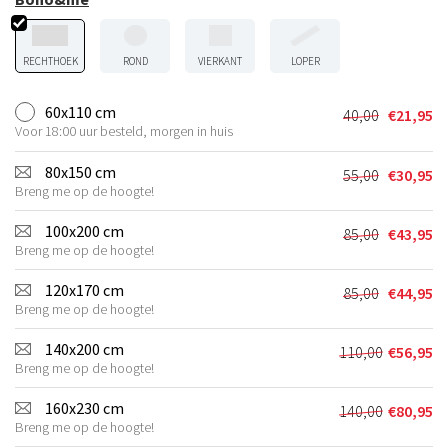
RECHTHOEK
ROND
VIERKANT
LOPER
60x110 cm
40,00
€
21,95
Oorspronkel
Huidige
Voor 18:00 uur besteld, morgen in huis
prijs
prijs
was:
is:
80x150 cm
55,00
€
30,95
Oorspronkel
Huidige
€40,00.
€21,95.
Breng me op de hoogte!
prijs
prijs
was:
is:
100x200 cm
85,00
€
43,95
Oorspronkel
Huidige
€55,00.
€30,95.
Breng me op de hoogte!
prijs
prijs
was:
is:
120x170 cm
85,00
€
44,95
Oorspronkel
Huidige
€85,00.
€43,95.
Breng me op de hoogte!
prijs
prijs
was:
is:
140x200 cm
110,00
€
56,95
Oorspronkel
Huidige
€85,00.
€44,95.
Breng me op de hoogte!
prijs
prijs
was:
is:
160x230 cm
140,00
€
80,95
Oorspronkel
Huidige
€110,00.
€56,95.
Breng me op de hoogte!
prijs
prijs