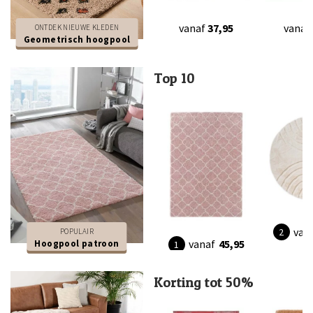
vanaf
37,95
vanaf
ONTDEK NIEUWE KLEDEN
Geometrisch hoogpool
Top 10
van
POPULAIR
vanaf
45,95
Hoogpool patroon
Korting tot 50%