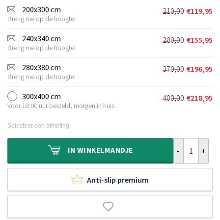
was:
is:
200x300 cm
210,00
€
119,95
Oorspronkeli
Huidige
€140,00.
€80,95.
Breng me op de hoogte!
prijs
prijs
was:
is:
240x340 cm
280,00
€
155,95
Oorspronkeli
Huidige
€210,00.
€119,95.
Breng me op de hoogte!
prijs
prijs
was:
is:
280x380 cm
370,00
€
196,95
Oorspronkeli
Huidige
€280,00.
€155,95.
Breng me op de hoogte!
prijs
prijs
was:
is:
300x400 cm
400,00
€
218,95
Oorspronkeli
Huidige
€370,00.
€196,95.
Voor 18:00 uur besteld, morgen in huis
prijs
prijs
was:
is:
Selecteer een afmeting
€400,00.
€218,95.
Hoogpolig vloe
IN
WINKELMANDJE
Anti-slip premium