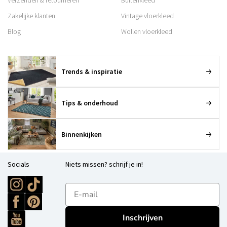
Verzenden & retourneren
Buitenkleed
Zakelijke klanten
Vintage vloerkleed
Blog
Wollen vloerkleed
Trends & inspiratie
Tips & onderhoud
Binnenkijken
Socials
Niets missen? schrijf je in!
E-mailadres
Inschrijven