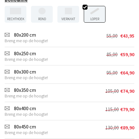
RECHTHOEK
ROND
VIERKANT
LOPER
80x200 cm
55,00
€
43,95
Oorspronkel
Huidige
Breng me op de hoogte!
prijs
prijs
was:
is:
80x250 cm
85,00
€
59,90
Oorspronkel
Huidige
€55,00.
€43,95.
Breng me op de hoogte!
prijs
prijs
was:
is:
80x300 cm
95,00
€
64,90
Oorspronkel
Huidige
€85,00.
€59,90.
Breng me op de hoogte!
prijs
prijs
was:
is:
80x350 cm
105,00
€
74,90
Oorspronkel
Huidige
€95,00.
€64,90.
Breng me op de hoogte!
prijs
prijs
was:
is:
80x400 cm
115,00
€
79,90
Oorspronkel
Huidige
€105,00.
€74,90.
Breng me op de hoogte!
prijs
prijs
was:
is:
80x450 cm
130,00
€
89,90
Oorspronkel
Huidige
€115,00.
€79,90.
Breng me op de hoogte!
prijs
prijs