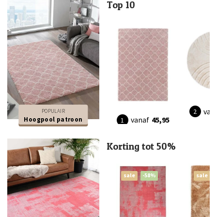
Top 10
van
POPULAIR
vanaf
45,95
Hoogpool patroon
Korting tot 50%
sale
-58%
sale