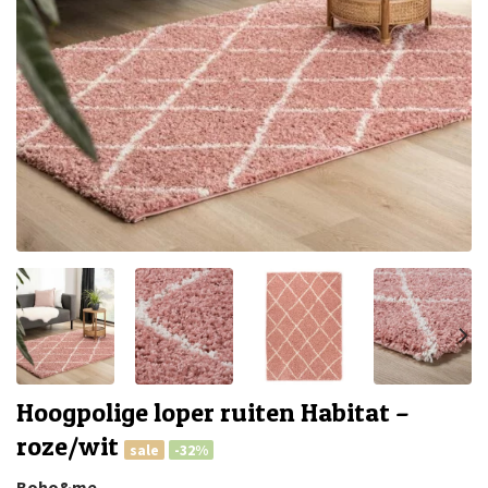
Hoogpolige loper ruiten Habitat –
roze/wit
sale
-32%
Boho&me