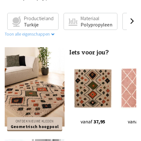
Productieland
Materiaal
V
Turkije
Polypropyleen
G
Toon alle eigenschappen
Iets voor jou?
vanaf
37,95
vanaf
ONTDEK NIEUWE KLEDEN
Geometrisch hoogpool