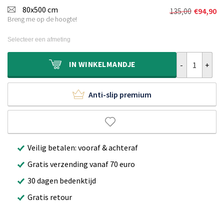
was:
is:
80x500 cm
135,00
€
94,90
Oorspronkel
Huidige
€130,00.
€89,90.
Breng me op de hoogte!
prijs
prijs
was:
is:
Selecteer een afmeting
€135,00.
€94,90.
Hoogpolige lop
IN
WINKELMANDJE
Anti-slip premium
Veilig betalen: vooraf & achteraf
Gratis verzending vanaf 70 euro
30 dagen bedenktijd
Gratis retour