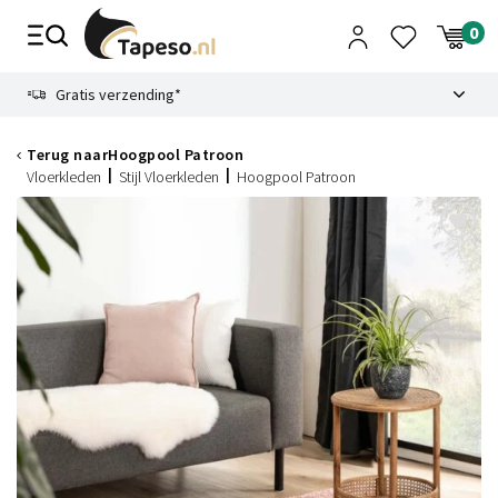
Skip
to
content
9.1
Gratis verzending*
Terug naar
Hoogpool Patroon
Vloerkleden
Stijl Vloerkleden
Hoogpool Patroon