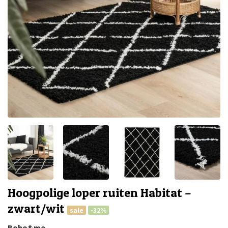
Hoogpolige loper ruiten Habitat –
zwart/wit
sale
-32%
Boho&me