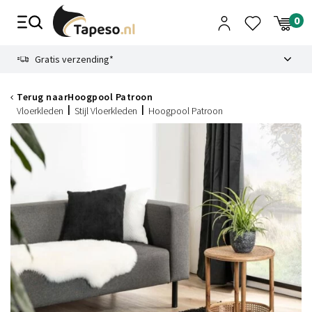
Skip
to
content
9.1
Gratis verzending*
Terug naar
Hoogpool Patroon
Vloerkleden
Stijl Vloerkleden
Hoogpool Patroon