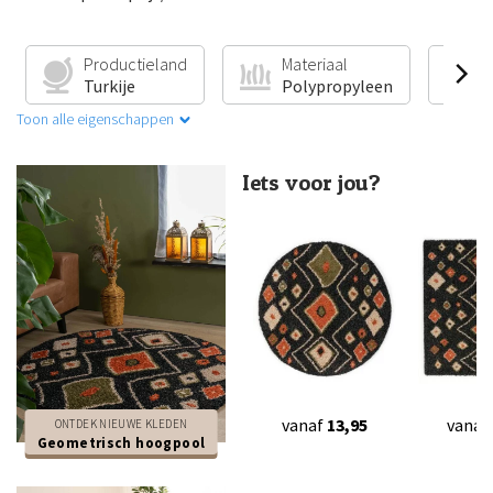
Productieland
Materiaal
V
Turkije
Polypropyleen
G
Toon alle eigenschappen
Iets voor jou?
vanaf
13,95
vanaf
ONTDEK NIEUWE KLEDEN
Geometrisch hoogpool