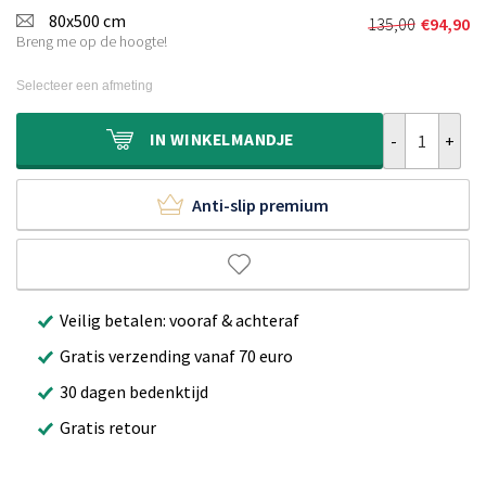
was:
is:
80x500 cm
135,00
€
94,90
Oorspronkel
Huidige
€130,00.
€89,90.
Breng me op de hoogte!
prijs
prijs
was:
is:
Selecteer een afmeting
€135,00.
€94,90.
Hoogpolige lop
IN
WINKELMANDJE
Anti-slip premium
Veilig betalen: vooraf & achteraf
Gratis verzending vanaf 70 euro
30 dagen bedenktijd
Gratis retour