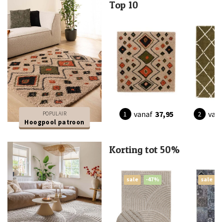
Top 10
vanaf
37,95
van
POPULAIR
Hoogpool patroon
Korting tot 50%
sale
-47%
sale