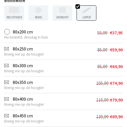
RECHTHOEK
ROND
VIERKANT
LOPER
80x200 cm
55,00
€
37,95
Oorspronkel
Huidige
Nu besteld, dinsdag in huis
prijs
prijs
was:
is:
80x250 cm
85,00
€
59,90
Oorspronkel
Huidige
€55,00.
€37,95.
Breng me op de hoogte!
prijs
prijs
was:
is:
80x300 cm
95,00
€
64,90
Oorspronkel
Huidige
€85,00.
€59,90.
Breng me op de hoogte!
prijs
prijs
was:
is:
80x350 cm
105,00
€
74,90
Oorspronkel
Huidige
€95,00.
€64,90.
Breng me op de hoogte!
prijs
prijs
was:
is:
80x400 cm
115,00
€
79,90
Oorspronkel
Huidige
€105,00.
€74,90.
Breng me op de hoogte!
prijs
prijs
was:
is:
80x450 cm
130,00
€
89,90
Oorspronkel
Huidige
€115,00.
€79,90.
Breng me op de hoogte!
prijs
prijs