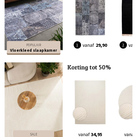
vanaf
29,90
van
POPULAIR
Vloerkleed slaapkamer
Korting tot 50%
vanaf
34,95
vanaf
SALE