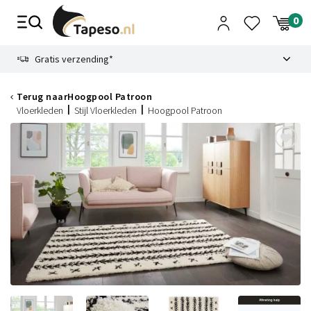
Skip
to
content
9.1
Gratis verzending*
Terug naar
Hoogpool Patroon
Vloerkleden
Stijl Vloerkleden
Hoogpool Patroon