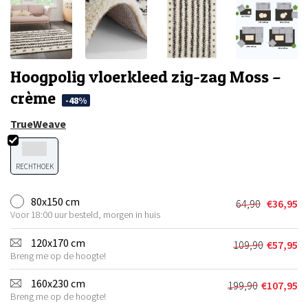
Hoogpolig vloerkleed zig-zag Moss –
crème
-48%
TrueWeave
RECHTHOEK
80x150 cm
64,90
€
36,95
Oorspronkel
Huidige
Voor 18:00 uur besteld, morgen in huis
prijs
prijs
was:
is:
120x170 cm
109,90
€
57,95
Oorspronkel
Huidige
€64,90.
€36,95.
Breng me op de hoogte!
prijs
prijs
was:
is:
160x230 cm
199,90
€
107,95
Oorspronkeli
Huidige
€109,90.
€57,95.
Breng me op de hoogte!
prijs
prijs