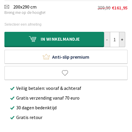
was:
is:
200x290 cm
309,90
€
161,95
Oorspronkeli
Huidige
€199,90.
€107,95.
Breng me op de hoogte!
prijs
prijs
was:
is:
Selecteer een afmeting
€309,90.
€161,95.
Hoogpolig vlo
IN
WINKELMANDJE
Anti-slip premium
Veilig betalen: vooraf & achteraf
Gratis verzending vanaf 70 euro
30 dagen bedenktijd
Gratis retour