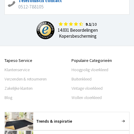
Telefonisch contact
0512-788105
9.1
/10
14.031 Beoordelingen
Kopersbescherming
Tapeso Service
Populaire Categorieën
Klantenservice
Hoogpolig vloerkleed
Verzenden & retourneren
Buitenkleed
Zakelijke klanten
Vintage vloerkleed
Blog
Wollen vloerkleed
Trends & inspiratie