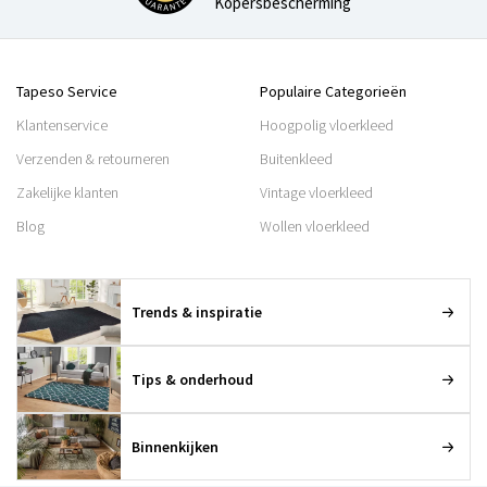
Kopersbescherming
Tapeso Service
Populaire Categorieën
Klantenservice
Hoogpolig vloerkleed
Verzenden & retourneren
Buitenkleed
Zakelijke klanten
Vintage vloerkleed
Blog
Wollen vloerkleed
Trends & inspiratie
Tips & onderhoud
Binnenkijken