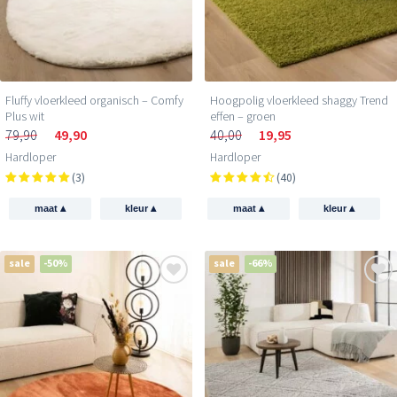
Fluffy vloerkleed organisch – Comfy
Hoogpolig vloerkleed shaggy Trend
Plus wit
effen – groen
79,90
49,90
40,00
19,95
Hardloper
Hardloper
(3)
(40)
▴
▴
▴
▴
maat
kleur
maat
kleur
sale
-50%
sale
-66%