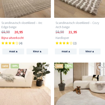
Scandinavisch vloerkleed – Arc
Scandinavisch vloerkleed – Cozy
Edge beige
Arch beige
69,90
20,95
59,90
21,95
Bijna uitverkocht
Hardloper
(4)
(2)
▴
▴
▴
▴
maat
kleur
maat
kleur
sale
-64%
sale
-42%