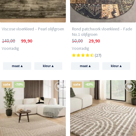
Viscose vloerkleed – Pearl olijfgroen
Rond patchwork vloerkleed – Fade
No.1 olijfgroen
140,00
99,90
50,00
29,90
Voorradig
Voorradig
(27)
▴
▴
▴
▴
maat
kleur
maat
kleur
sale
-70%
sale
-63%