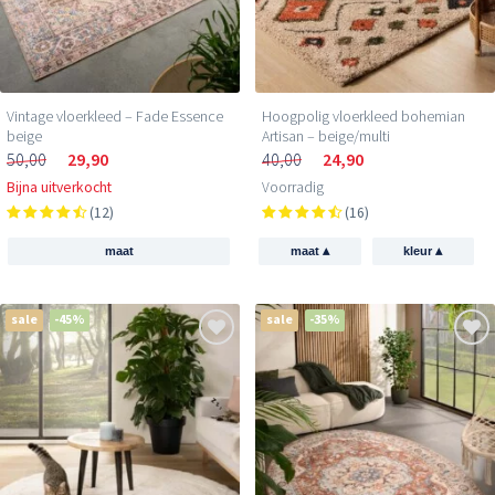
Vintage vloerkleed – Fade Essence
Hoogpolig vloerkleed bohemian
beige
Artisan – beige/multi
50,00
29,90
40,00
24,90
Bijna uitverkocht
Voorradig
(12)
(16)
▴
▴
maat
maat
kleur
sale
-45%
sale
-35%