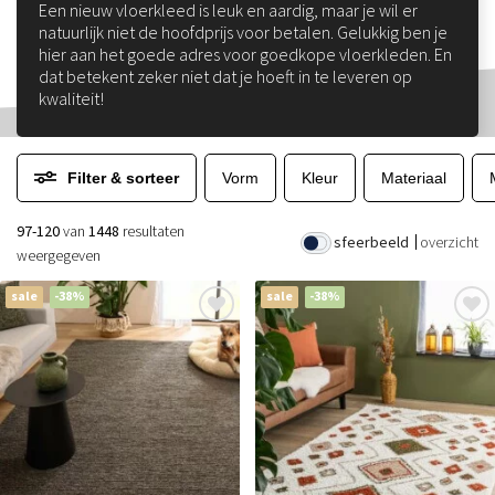
Een nieuw vloerkleed is leuk en aardig, maar je wil er
natuurlijk niet de hoofdprijs voor betalen. Gelukkig ben je
hier aan het goede adres voor goedkope vloerkleden. En
dat betekent zeker niet dat je hoeft in te leveren op
kwaliteit!
Filter & sorteer
Vorm
Kleur
Materiaal
97-120
van
1448
resultaten
sfeerbeeld
overzicht
weergegeven
sale
-38%
sale
-38%