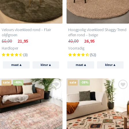
Velours vloerkleed rond – Flair
Hoogpolig vloerkleed Shaggy Trend
olijfgroen
effen rond – beige
60,00
21,95
40,00
26,95
Hardloper
Voorradig
(3)
(52)
▴
▴
▴
▴
maat
kleur
maat
kleur
sale
-40%
sale
-38%