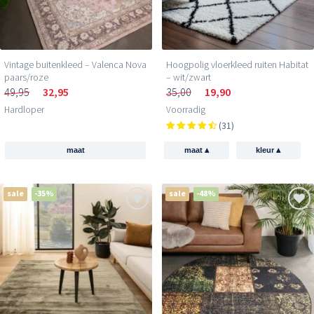
Vintage buitenkleed – Valenca Nova
Hoogpolig vloerkleed ruiten Habitat
paars/roze
– wit/zwart
49,95
32,95
35,00
19,90
Hardloper
Voorradig
(31)
▴
▴
maat
maat
kleur
sale
-35%
sale
-48%