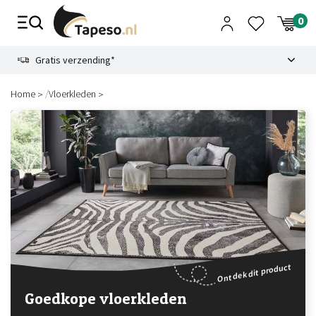
Skip
to
content
9.1
Gratis verzending*
/
Home
Vloerkleden
Ontdek dit product
Goedkope vloerkleden