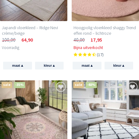
Japandi vloerkleed – Ridge Nevi
Hoogpolig vloerkleed shaggy Trend
crème/beige
effen rond – lichtroze
100,00
64,90
40,00
17,95
Voorradig
Bijna uitverkocht
(17)
▴
▴
▴
▴
maat
kleur
maat
kleur
sale
-35%
sale
-48%