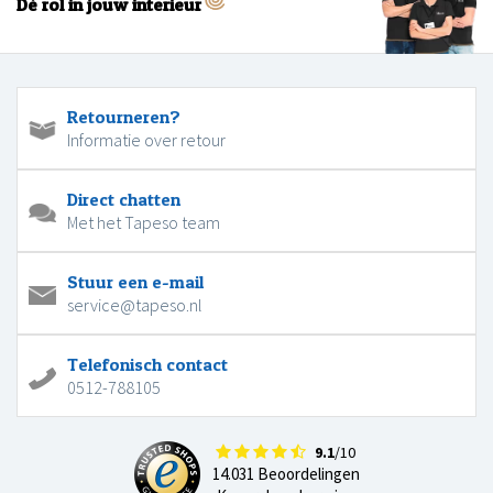
Dé rol in jouw interieur
Retourneren?
Informatie over retour
Direct chatten
Met het Tapeso team
Stuur een e-mail
service@tapeso.nl
Telefonisch contact
0512-788105
9.1
/10
14.031 Beoordelingen