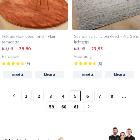
Velours vloerkleed rond – Flair
Scandinavisch vloerkleed – Arc Gem
terracotta
lichtgrijs
60,00
39,90
69,90
23,95
Hardloper
Voorradig
(9)
(8)
▴
▴
▴
▴
maat
kleur
maat
kleur
1
2
3
4
5
6
7
8
…
59
60
61