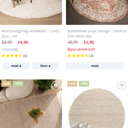
Rond hoogpolig vloerkleed – Comfy
Buitenkleed ovaal Vintage – Valenca
plus – wit
Fino terracotta
59,90
34,90
49,95
32,95
Voorradig
Bijna uitverkocht
(8)
(4)
▴
▴
maat
kleur
maat
sale
-73%
sale
-29%