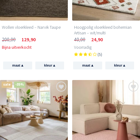
Wollen vloerkleed – Narvik Taupe
Hoogpolig vloerkleed bohemian
Artisan – wit/multi
200,00
129,90
40,00
24,90
Bijna uitverkocht
Voorradig
(5)
▴
▴
▴
▴
maat
kleur
maat
kleur
sale
-35%