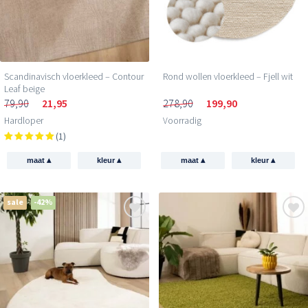
Scandinavisch vloerkleed – Contour
Rond wollen vloerkleed – Fjell wit
Leaf beige
79,90
21,95
278,90
199,90
Hardloper
Voorradig
(1)
▴
▴
▴
▴
maat
kleur
maat
kleur
sale
-42%