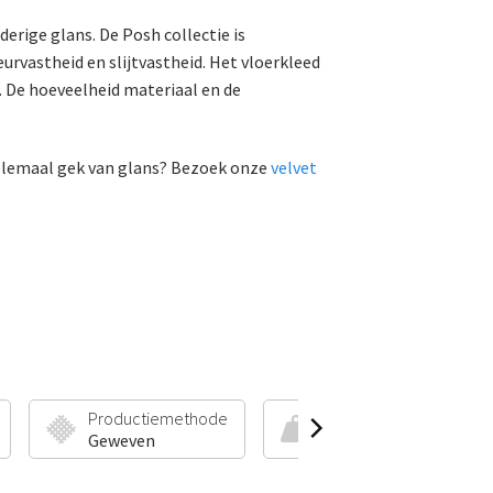
derige glans. De Posh collectie is
urvastheid en slijtvastheid. Het vloerkleed
. De hoeveelheid materiaal en de
helemaal gek van glans? Bezoek onze
velvet
Productiemethode
Poolhoogte & Gewicht
Geweven
45 mm | 2100 g/m²