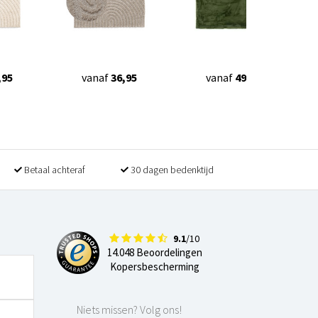
,95
vanaf
36,95
vanaf
49,90
Betaal achteraf
30 dagen bedenktijd
9.1
/10
14.048 Beoordelingen
Kopersbescherming
Niets missen? Volg ons!