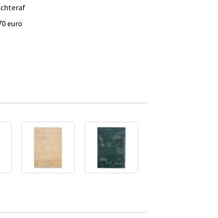
achteraf
70 euro