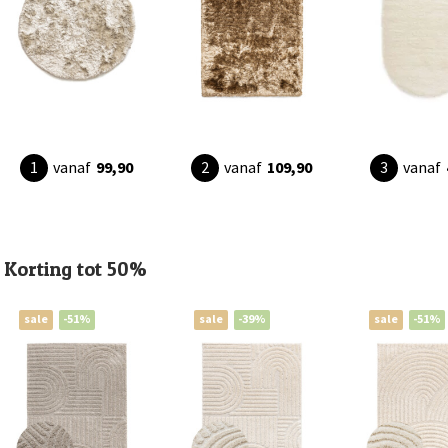
vanaf
99,90
vanaf
109,90
vanaf
Korting tot 50%
sale
-51%
sale
-39%
sale
-51%