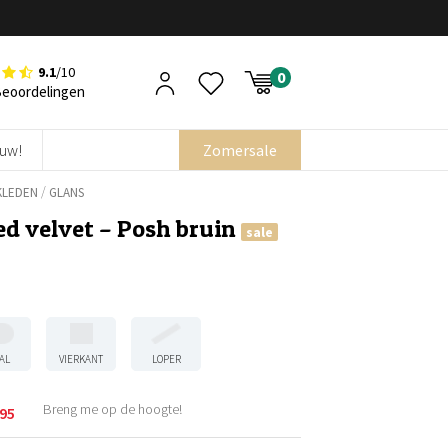
9.1
/10
Beoordelingen
euw!
Zomersale
/
KLEDEN
GLANS
ed velvet – Posh bruin
sale
AL
VIERKANT
LOPER
Breng me op de hoogte!
,95
kelijke