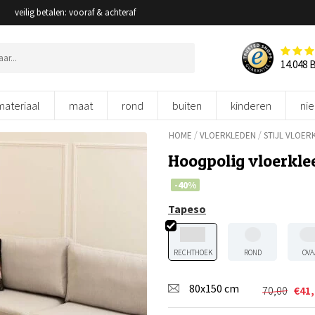
veilig betalen: vooraf & achteraf
14.048 
materiaal
maat
rond
buiten
kinderen
ni
/
/
HOME
VLOERKLEDEN
STIJL VLOER
Hoogpolig vloerkle
-40%
Tapeso
RECHTHOEK
ROND
OVA
80x150 cm
70,00
€
41
Oorspron
Huidige
prijs
prijs