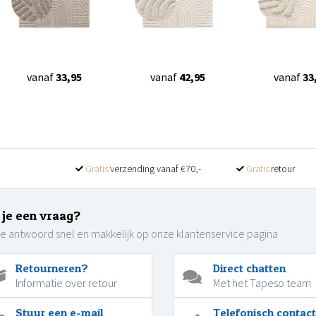
vanaf
33,95
vanaf
42,95
vanaf
33
Gratis
verzending vanaf €70,-
Gratis
retour
 je een vraag?
je antwoord snel en makkelijk op onze klantenservice pagina
Retourneren?
Direct chatten
Informatie over retour
Met het Tapeso team
Stuur een e-mail
Telefonisch contact