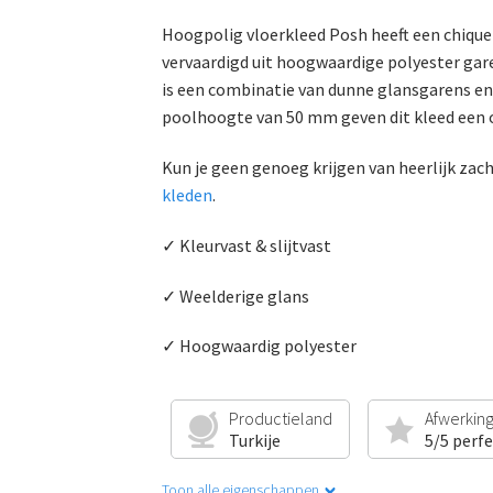
Hoogpolig vloerkleed Posh heeft een chique v
vervaardigd uit hoogwaardige polyester gare
is een combinatie van dunne glansgarens en 
poolhoogte van 50 mm geven dit kleed een o
Kun je geen genoeg krijgen van heerlijk zac
kleden
.
✓ Kleurvast & slijtvast
✓ Weelderige glans
✓ Hoogwaardig polyester
Productieland
Afwerkin
Turkije
5/5 perf
Toon alle eigenschappen