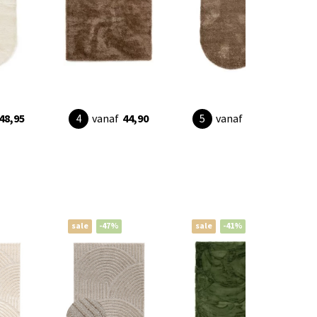
48,95
vanaf
44,90
vanaf
32,95
sale
-47%
sale
-41%