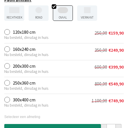
RECHTHOEK
ROND
OVAAL
VIERKANT
120x180 cm
250,00
€
159,90
Oorspronkeli
Huidige
Nu besteld, dinsdag in huis
prijs
prijs
was:
is:
160x240 cm
350,00
€
249,90
Oorspronkeli
Huidige
€250,00.
€159,90.
Nu besteld, dinsdag in huis
prijs
prijs
was:
is:
200x300 cm
600,00
€
399,90
Oorspronkeli
Huidige
€350,00.
€249,90.
Nu besteld, dinsdag in huis
prijs
prijs
was:
is:
250x360 cm
800,00
€
549,90
Oorspronkeli
Huidige
€600,00.
€399,90.
Nu besteld, dinsdag in huis
prijs
prijs
was:
is:
300x400 cm
1.100,00
€
749,90
Oorspronkelij
Huidige
€800,00.
€549,90.
Nu besteld, dinsdag in huis
prijs
prijs
was:
is:
Selecteer een afmeting
€1.100,00.
€749,90.
Viscose vloerk