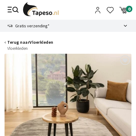
Skip
to
content
9.1
Gratis verzending*
Terug naar
Vloerkleden
Vloerkleden