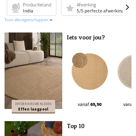
Productieland
Afwerking
India
5/5 perfecte afwerking
Toon alle eigenschappen
Iets voor jou?
vanaf
69,90
vanaf
ONTDEK NIEUWE KLEDEN
Effen laagpool
Top 10