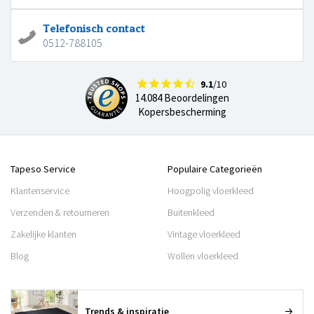
Telefonisch contact
0512-788105
9.1
/10
14.084 Beoordelingen
Kopersbescherming
Tapeso Service
Populaire Categorieën
Klantenservice
Hoogpolig vloerkleed
Verzenden & retourneren
Buitenkleed
Zakelijke klanten
Vintage vloerkleed
Blog
Wollen vloerkleed
Trends & inspiratie