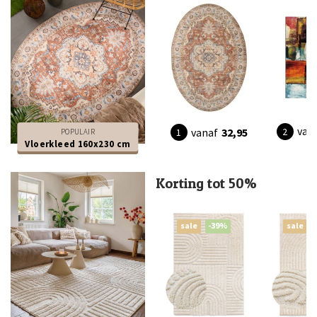
van
vanaf
32,95
POPULAIR
Vloerkleed 160x230 cm
Korting tot 50%
sale
-39%
sale