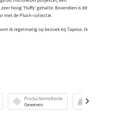
gd uit microvezel polyester, een
eer hoog ‘fluffy’ gehalte. Bovendien is dit
ur met de Plush-collectie.
 kom ik regelmatig op bezoek bij Tapeso. Ik
Productiemethode
Poolhoogte & Gewicht
Geweven
7 mm | 1300 g/m²