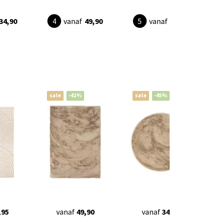
34,90
vanaf
49,90
vanaf
49,90
sale
-41%
sale
-45%
,95
vanaf
49,90
vanaf
34,90