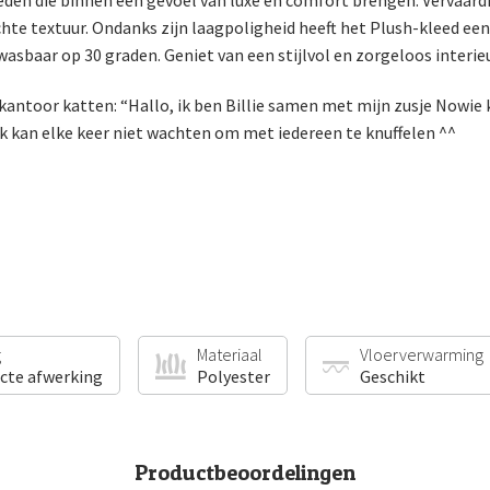
leden die binnen een gevoel van luxe en comfort brengen. Vervaardi
e textuur. Ondanks zijn laagpoligheid heeft het Plush-kleed een z
 wasbaar op 30 graden. Geniet van een stijlvol en zorgeloos interie
 kantoor katten: “Hallo, ik ben Billie samen met mijn zusje Nowie
k kan elke keer niet wachten om met iedereen te knuffelen ^^
g
Materiaal
Vloerverwarming
ecte afwerking
Polyester
Geschikt
Productbeoordelingen