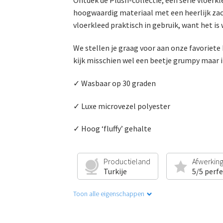
Ontdek de Plush-collectie, een serie vloerk
hoogwaardig materiaal met een heerlijk zacht
vloerkleed praktisch in gebruik, want het is
We stellen je graag voor aan onze favoriete
kijk misschien wel een beetje grumpy maar i
✓ Wasbaar op 30 graden
✓ Luxe microvezel polyester
✓ Hoog ‘fluffy’ gehalte
Productieland
Afwerkin
Turkije
5/5 perf
Toon alle eigenschappen