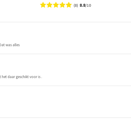
8.8
(8)
/10
Dat was alles
 het daar geschikt voor is .