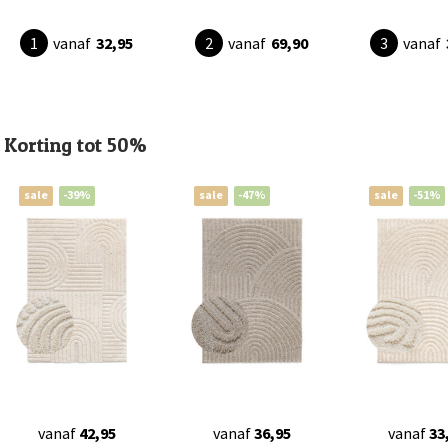
vanaf
32,95
vanaf
69,90
vanaf
Korting tot 50%
sale
-39%
sale
-47%
sale
-51%
vanaf
42,95
vanaf
36,95
vanaf
33