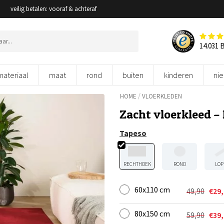
veilig betalen: vooraf & achteraf
14.031 
materiaal
maat
rond
buiten
kinderen
ni
/
HOME
VLOERKLEDEN
Zacht vloerkleed –
Tapeso
RECHTHOEK
ROND
LOP
60x110 cm
49,90
€
29
Oorspron
Huidige
prijs
prijs
80x150 cm
was:
is:
59,90
€
39
Oorspron
Huidige