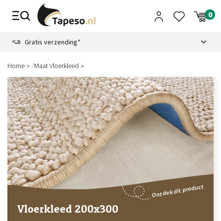
Skip
to
content
9.1
Gratis verzending*
/
Home
Maat Vloerkleed
Ontdek dit product
Vloerkleed 200x300