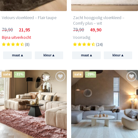
Velours vloerkleed – Flair taupe
Zacht hoogpolig vloerkleed –
Comfy plus – wit
79,90
21,95
79,90
49,90
Bijna uitverkocht
Voorradig
(8)
(24)
▴
▴
▴
▴
maat
kleur
maat
kleur
sale
-31%
sale
-29%