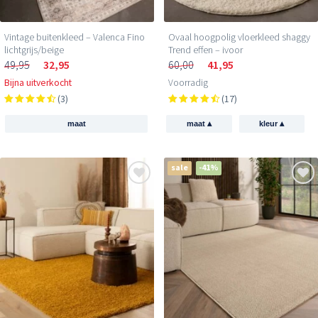
Vintage buitenkleed – Valenca Fino
Ovaal hoogpolig vloerkleed shaggy
lichtgrijs/beige
Trend effen – ivoor
49,95
32,95
60,00
41,95
Bijna uitverkocht
Voorradig
(3)
(17)
▴
▴
maat
maat
kleur
sale
-41%