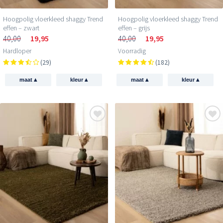
Hoogpolig vloerkleed shaggy Trend
Hoogpolig vloerkleed shaggy Trend
effen – zwart
effen – grijs
40,00
19,95
40,00
19,95
Hardloper
Voorradig
(29)
(182)
▴
▴
▴
▴
maat
kleur
maat
kleur