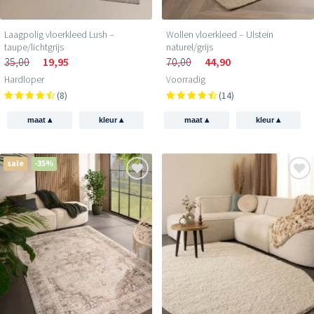
Laagpolig vloerkleed Lush –
Wollen vloerkleed – Ulstein
taupe/lichtgrijs
naturel/grijs
35,00
19,95
70,00
44,90
Hardloper
Voorradig
(8)
(14)
▴
▴
▴
▴
maat
kleur
maat
kleur
sale
-35%