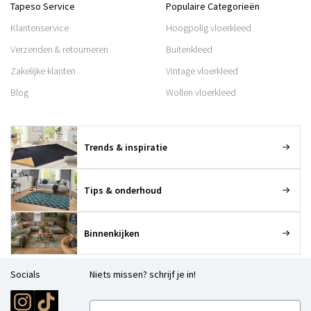
Tapeso Service
Populaire Categorieën
Klantenservice
Hoogpolig vloerkleed
Verzenden & retourneren
Buitenkleed
Zakelijke klanten
Vintage vloerkleed
Blog
Wollen vloerkleed
Trends & inspiratie
Tips & onderhoud
Binnenkijken
Socials
Niets missen? schrijf je in!
E-mailadres