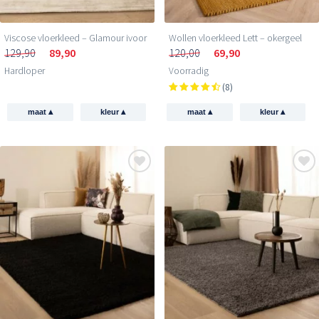
Viscose vloerkleed – Glamour ivoor
Wollen vloerkleed Lett – okergeel
129,90
89,90
120,00
69,90
Hardloper
Voorradig
(8)
▴
▴
▴
▴
maat
kleur
maat
kleur