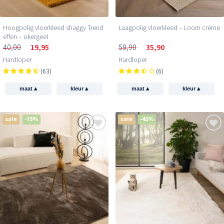
Hoogpolig vloerkleed shaggy Trend
Laagpolig vloerkleed – Loom créme
effen – okergeel
40,00
19,95
59,90
35,90
Hardloper
Hardloper
(63)
(6)
▴
▴
▴
▴
maat
kleur
maat
kleur
sale
-73%
sale
-41%