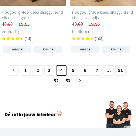
Hoogpolig vloerkleed shaggy Trend
Hoogpolig vloerkleed shaggy Trend
effen – olijfgroen
effen – lichtgrijs
40,00
19,95
40,00
19,95
Voorradig
Hardloper
(14)
(108)
▴
▴
▴
▴
maat
kleur
maat
kleur
1
2
3
4
5
6
7
…
51
52
53
Dé rol in jouw interieur