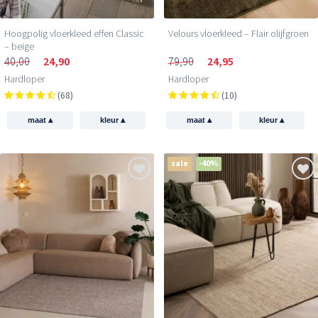
Hoogpolig vloerkleed effen Classic
Velours vloerkleed – Flair olijfgroen
– beige
40,00
24,90
79,90
24,95
Hardloper
Hardloper
(68)
(10)
▴
▴
▴
▴
maat
kleur
maat
kleur
sale
-40%