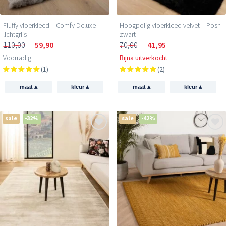
Fluffy vloerkleed – Comfy Deluxe
Hoogpolig vloerkleed velvet – Posh
lichtgrijs
zwart
110,00
59,90
70,00
41,95
Voorradig
Bijna uitverkocht
(1)
(2)
▴
▴
▴
▴
maat
kleur
maat
kleur
sale
-32%
sale
-42%