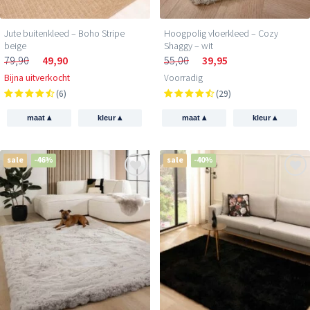
Jute buitenkleed – Boho Stripe
Hoogpolig vloerkleed – Cozy
beige
Shaggy – wit
79,90
49,90
55,00
39,95
Bijna uitverkocht
Voorradig
(6)
(29)
▴
▴
▴
▴
maat
kleur
maat
kleur
sale
-46%
sale
-40%