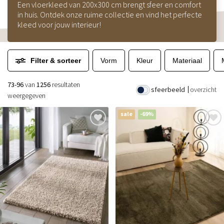
Een vloerkleed van 200x300 cm brengt sfeer en comfort
in huis. Ontdek onze ruime collectie en vind het perfecte
kleed voor jouw interieur!
Filter & sorteer
Vorm
Kleur
Materiaal
73-96
van
1256
resultaten
sfeerbeeld
overzicht
weergegeven
sale
-69%