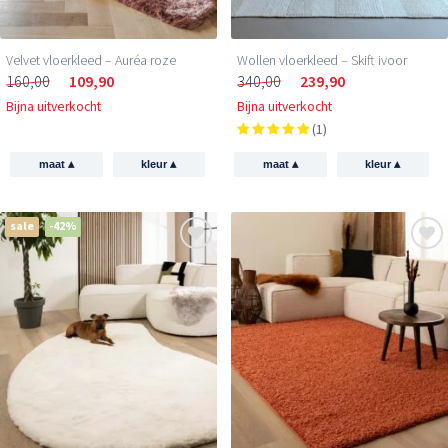
Velvet vloerkleed – Auréa roze
Wollen vloerkleed – Skift ivoor
160,00
109,90
340,00
239,90
Bijna uitverkocht
Bijna uitverkocht
(1)
▴
▴
▴
▴
maat
kleur
maat
kleur
sale
-42%