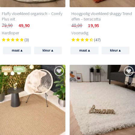
Fluffy vloerkleed organisch – Comfy
Hoogpolig vloerkleed shaggy Trend
Plus wit
effen – terracotta
79,90
49,90
40,00
19,95
Hardloper
Voorradig
(3)
(47)
▴
▴
▴
▴
maat
kleur
maat
kleur
sale
-38%